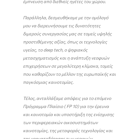
έμπνευση από διεθνείς ηγέτες του χώρου.
Παράλληλα, δεσμευθήκαμε με την ομόλογό
μου να διερευνήσουμε τις δυνατότητες
διμερούς συνεργασίας μας σε τομείς υψηλής
προστιθέμενης αξίας, όπως οι τεχνολογίες
υγείας, το
deep
tech
, ο ψηφιακός
μετασχηματισμός και η ανάπτυξη νεοφυών
επιχειρήσεων σε μεγαλύτερη κλίμακα, τομείς
που καθορίζουν το μέλλον της ευρωπαϊκής και
παγκόσμιας καινοτομίας.
Τέλος, ανταλλάξαμε απόψεις για το επόμενο
Πρόγραμμα Πλαίσιο (
FP
10) για την έρευνα
και καινοτομία και υποστήριξη της ενίσχυσης
των περιφερειακών οικοσυστημάτων
καινοτομίας, της μεταφοράς τεχνολογίας και
της χρηματοδότησης των νεοφυών