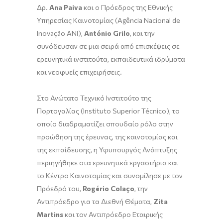
Δρ.
Ana
Paiva
και ο Πρόεδρος της Εθνικής
Υπηρεσίας Καινοτομίας (Agência Nacional de
Inovação ANI),
Ant
ó
nio
Grilo
, και την
συνόδευσαν σε μια σειρά από επισκέψεις σε
ερευνητικά ινστιτούτα, εκπαιδευτικά ιδρύματα
και νεοφυείς επιχειρήσεις.
Στο Ανώτατο Τεχνικό Ινστιτούτο της
Πορτογαλίας (Instituto Superior Técnico), το
οποίο διαδραματίζει σπουδαίο ρόλο στην
προώθηση της έρευνας, της καινοτομίας και
της εκπαίδευσης, η Υφυπουργός Ανάπτυξης
περιηγήθηκε στα ερευνητικά εργαστήρια και
το Κέντρο Καινοτομίας και συνομίλησε με τον
Πρόεδρό του,
Rog
é
rio
Cola
ç
o
, την
Αντιπρόεδρο για τα Διεθνή Θέματα,
Zita
Martins
και τον Αντιπρόεδρο Εταιρικής