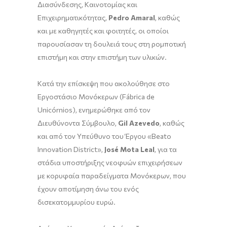
Διασύνδεσης, Καινοτομίας και
Επιχειρηματικότητας,
Pedro
Amaral
, καθώς
και με καθηγητές και φοιτητές, οι οποίοι
παρουσίασαν τη δουλειά τους στη ρομποτική
επιστήμη και στην επιστήμη των υλικών.
Κατά την επίσκεψη που ακολούθησε στο
Εργοστάσιο Μονόκερων (Fábrica de
Unicórnios), ενημερώθηκε από τον
Διευθύνοντα Σύμβουλο,
Gil
Azevedo
, καθώς
και από τον Υπεύθυνο του Έργου «Beato
Innovation District»,
Jos
é
Mota
Leal
, για τα
στάδια υποστήριξης νεοφυών επιχειρήσεων
με κορυφαία παραδείγματα Μονόκερων, που
έχουν αποτίμηση άνω του ενός
δισεκατομμυρίου ευρώ.