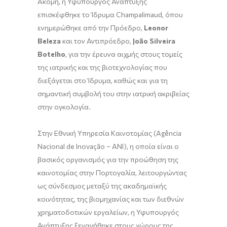
Ακόμη, η Υφυπουργός Ανάπτυξης
επισκέφθηκε το Ίδρυμα Champalimaud, όπου
ενημερώθηκε από την Πρόεδρο,
Leonor
Beleza
και τον Αντιπρόεδρο,
Jo
ã
o
Silveira
Botelho
, για την έρευνα αιχμής στους τομείς
της ιατρικής και της βιοτεχνολογίας που
διεξάγεται στο Ίδρυμα, καθώς και για τη
σημαντική συμβολή του στην ιατρική ακριβείας
στην ογκολογία.
Στην Εθνική Υπηρεσία Καινοτομίας (Agência
Nacional de Inovação – ANI), η οποία είναι ο
βασικός οργανισμός για την προώθηση της
καινοτομίας στην Πορτογαλία, λειτουργώντας
ως σύνδεσμος μεταξύ της ακαδημαϊκής
κοινότητας, της βιομηχανίας και των διεθνών
χρηματοδοτικών εργαλείων, η Υφυπουργός
Ανάπτυξης ξεναγήθηκε στους χώρους της