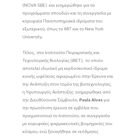
(NOVA SBE) και ενημερώθηκε για τα
προγράμματα σπουδών και τη συνεργασία με
κορυφαία Πανεπιστημιακά ιδρύματα του
εξωτερικού, όπως το MIT και το New York
University.
Τέλος, στο Ινστιτούτο Πειραματικής και
Τεχνολογικής Βιολογίας (iBET), το οποίο
αποτελεί ιδιωτικό μη κερδοσκοπικό ίδρυμα
κοινής ωφέλειας αφιερωμένο στην Έρευνα και
την Ανάπτυξη στον τομέα της βιοτεχνολογίας,
η Υφυπουργός Ανάπτυξης ενημερώθηκε από
την Διευθύνουσα Σύμβουλο,
Paula
Alves
για
την πρωτότυπη έρευνα σε εμβόλια που
πραγματοποιεί το Ινστιτούτο, σε συνεργασία
με κορυφαίες φαρμακευτικές βιομηχανίες του
κόσμου, ενώ ξεναγήθηκε σε νεόδμητες