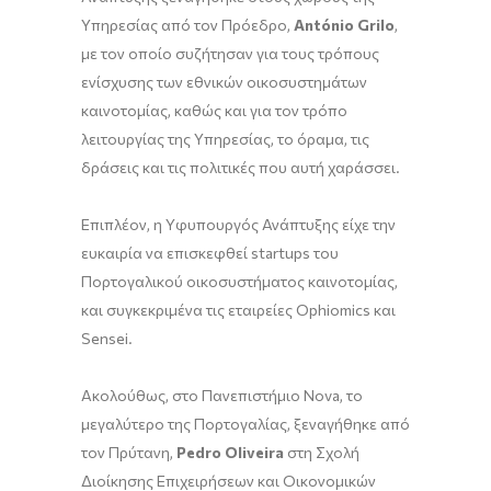
Υπηρεσίας από τον Πρόεδρο,
Ant
ó
nio
Grilo
,
με τον οποίο συζήτησαν για τους τρόπους
ενίσχυσης των εθνικών οικοσυστημάτων
καινοτομίας, καθώς και για τον τρόπο
λειτουργίας της Υπηρεσίας, το όραμα, τις
δράσεις και τις πολιτικές που αυτή χαράσσει.
Επιπλέον, η Yφυπουργός Ανάπτυξης είχε την
ευκαιρία να επισκεφθεί startups του
Πορτογαλικού οικοσυστήματος καινοτομίας,
και συγκεκριμένα τις εταιρείες Ophiomics και
Sensei.
Ακολούθως, στο Πανεπιστήμιο Nova, το
μεγαλύτερο της Πορτογαλίας, ξεναγήθηκε από
τον Πρύτανη,
Pedro
Oliveira
στη Σχολή
Διοίκησης Επιχειρήσεων και Οικονομικών