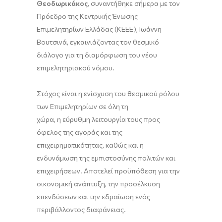
Θεοδωρικάκος
, συναντήθηκε σήμερα με τον
Πρόεδρο της Κεντρικής Ένωσης
Επιμελητηρίων Ελλάδας (ΚΕΕΕ), Ιωάννη
Βουτσινά, εγκαινιάζοντας τον θεσμικό
διάλογο για τη διαμόρφωση του νέου
επιμελητηριακού νόμου.
Στόχος είναι η ενίσχυση του θεσμικού ρόλου
των Eπιμελητηρίων σε όλη τη
χώρα, η εύρυθμη λειτουργία τους προς
όφελος της αγοράς και της
επιχειρηματικότητας, καθώς και η
ενδυνάμωση της εμπιστοσύνης πολιτών και
επιχειρήσεων. Αποτελεί προϋπόθεση για την
οικονομική ανάπτυξη, την προσέλκυση
επενδύσεων και την εδραίωση ενός
περιβάλλοντος διαφάνειας.