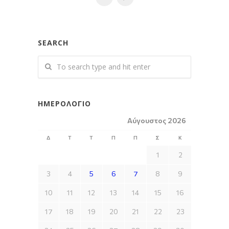
SEARCH
ΗΜΕΡΟΛΌΓΙΟ
Αύγουστος 2026
Δ
Τ
Τ
Π
Π
Σ
Κ
1
2
3
4
5
6
7
8
9
10
11
12
13
14
15
16
17
18
19
20
21
22
23