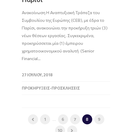
Ανακοίνωση Η Αναπτυξιακή Τράπεζα του
Συμβουλίου της Ευρώπης (CEB), με έδρα το
Παρίσι, ανακοινώνει την προκήρυξη τριών (3)
νέων θέσεων εργασίας. Συγκεκριμένα,
προκηρύσσεται μία (1) έμπειρου
χρηματοοικονομικού αναλυτή (Senior
Financial…
27 ΙΟΥΛΊΟΥ, 2018
ΠΡΟΚΗΡΎΞΕΙΣ-ΠΡΟΣΚΛΉΣΕΙΣ
1
...
6
7
8
9
10