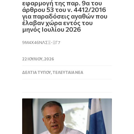
εφαρμογή της παρ. 9α του
άρθρου 53 του ν. 4412/2016
για παραδόσεις αγαθών που
έλαβαν χώρα εντός του
μηνός Ιουλίου 2026
9Μ4Χ46ΝΛΣΞ-ΞΓ7
22 ΙΟΥΛΊΟΥ, 2026
ΔΕΛΤΊΑ ΤΎΠΟΥ
,
ΤΕΛΕΥΤΑΊΑ ΝΈΑ