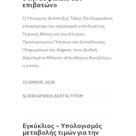
επιβατών»
Ο Υπουργός Ανάπτυξης Τάκης Θεοδωρικάκος
επισκέφτηκε την στρατηγική επένδυση της
Τεχνικής Βάσης και του Κέντρου
Προσομοιωτών Πτήσεων και Εκπαίδευσης
Πληρωμάτων της Aegean, στον Διεθνή
Αερολιμένα Αθηνών «Ελευθέριος Βενιζέλος»,
η οποία…
22 ΙΟΥΛΊΟΥ, 2026
SLIDER ΑΡΧΙΚΉ
,
ΔΕΛΤΊΑ ΤΎΠΟΥ
Εγκύκλιος – Υπολογισμός
μεταβολής τιμών για την