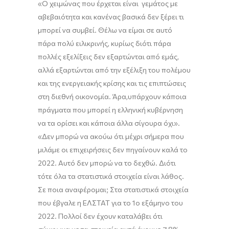
«
Ο χειμώνας που έρχεται είναι γεμάτος με
αβεβαιότητα και κανένας βασικά δεν ξέρει τι
μπορεί να συμβεί. Θέλω να είμαι σε αυτό
πάρα πολύ ειλικρινής, κυρίως διότι πάρα
πολλές εξελίξεις δεν εξαρτώνται από εμάς,
αλλά εξαρτώνται από την εξέλιξη του πολέμου
και της ενεργειακής κρίσης και τις επιπτώσεις
στη διεθνή οικονομί
α. Ά
ρα
,
υπάρχουν
κάποια
πράγματα που μπορεί η ελληνική κυβέρνηση
να τα ορίσει
και
κάποια άλλα σίγουρα όχι
»
.
«Δ
εν μπορώ να ακούω ότι
μέχρι
σήμερα
που
μιλάμε
οι επιχειρήσεις
δεν πηγαίνουν καλά
το
2022
. Αυτό δεν μπορώ να το δεχθώ. Διότι
τότε
όλα τα στατιστικά στοιχεία είναι λάθος
.
Σ
ε ποια αναφέρομαι; Στα στατιστικά στοιχεία
που έβγαλε η ΕΛΣΤΑΤ για το 1ο εξάμηνο του
20
2
2.
Πολλοί δεν έχουν καταλάβει ότι