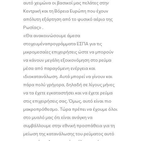
αυτό
χειμώνα οι βασικοί μας πελάτες
στην
Κεντρική και τη Βόρεια Ευρώπη που έχουν
απόλυτη εξάρτηση από το φυσικό αέριο της
Ρωσίας
»
.
«Θ
α ανακοινώσουμε
άμεσα
στοχευμένα
προγράμματα ΕΣΠΑ
για τις
μικρομεσαίες επιχειρήσεις ώστε να
μπορ
ούν
να κάν
ουν
μεγάλη εξοικονόμηση στο ρεύμα
μέσα από παραγόμενη ενέργεια και
ιδιοκατανάλωση
.
Α
υτά
μπορεί
να γίνουν και
πάρα πολύ γρήγορα, δηλαδή σε λίγους μήνες
να τα έχετε εγκαταστήσει και να έχετε ρεύμα
στις επιχειρήσεις σας.
Όμως,
αυτό είναι πιο
μακροπρόθεσμο
.
Τώρα πρέπει να
έχουμε
όλοι
στο μυαλό μας ότι
είναι ανάγκη
να
συμβάλλουμε στην εθνική προσπάθεια για τη
μείωση της κατανάλωσης του ρεύματος αυτό