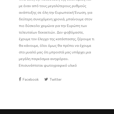
με έναν από τους μεγαλύτερους ρυθμούς
ανάπτυξης σε όλη την Ευρωπαϊκή Ένωση
,
για
δεύτερη συνεχόμενη χρονιά
,
μπαίνουμε στον
πιο δύσκολο χειμώνα για την Ευρώπη των
τελευταίων δεκαετιών
. Δ
εν φοβόμαστε,
έχουμε τον έλεγχο της κατάστασης, ξέρουμε τι
θα κάνουμε, όλοι όμως θα πρέπει να έχουμε
στο μυαλό μας ότι μπροστά μας υπάρχει μια
μεγάλη παγκόσμια ανηφόρα
».
Επισυνάπτεται φωτογραφικό υλικό
Facebook
Twitter