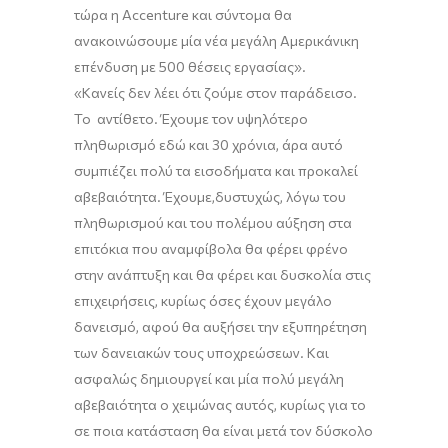
τώρα η Accenture
και
σύντομα
θα
ανακοινώσουμε
μία νέα μεγάλη Αμερικάνικη
επένδυση με 500 θέσεις εργασίας
».
«Κανείς δεν λέει ότι ζούμε στον
παράδεισο
.
Το αντίθετο. Έχουμε τον υψηλότερο
πληθωρισμό εδώ και 30 χρόνια, άρα αυτό
συμπιέζει πολύ τα εισοδήματα και προκαλεί
αβεβαιότητα. Έχουμε
,
δυστυχώς
,
λόγω του
πληθωρισμού και του πολέμου αύξηση στα
επιτόκια που αναμφίβολα θα φέρει φρένο
στην ανάπτυξη και θα φέρει και δυσκολία στις
επιχειρήσεις, κυρίως όσες έχουν μεγάλο
δανεισμό, αφού θα αυξήσει την εξυπηρέτηση
των δανειακών τους υποχρεώσεων
.
Και
ασφαλώς
δημιουργεί και μία πολύ μεγάλη
αβεβαιότητα ο χειμώνας αυτός, κυρίως για το
σε ποια κατάσταση θα είναι μετά το
ν δύσκολο