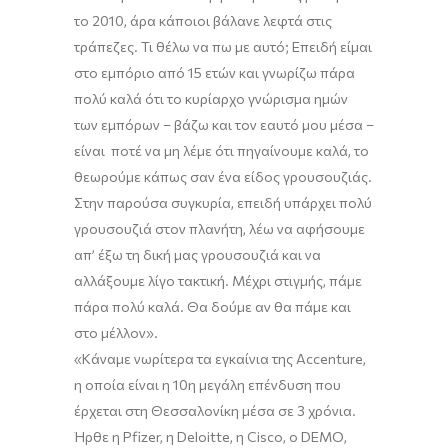
το
2010, άρα κάποιοι βάλανε λεφτά στις
τράπεζες. Τι θέλω να πω με αυτό; Επειδή είμαι
στο εμπόριο από 15 ετών
και γνωρίζω πάρα
πολύ καλά ότι το κυρίαρχο γνώρισμα ημών
των εμπόρων
–
βάζω και τον εαυτό μου μέσα
–
είναι ποτέ να μη λέ
με
ότι πηγαίνουμε καλά, το
θεωρούμε κάπως σαν ένα είδος γρουσουζιάς.
Στην παρούσα συγκυρία, επειδή υπάρχει πολύ
γρουσουζιά στον πλανήτη, λέω να αφήσουμε
απ’ έξω
τη δική μας γρουσουζιά και να
αλλάξουμε λίγο τακτική. Μέχρι στιγμής
,
πάμε
πάρα πολύ καλά. Θα δούμε αν θα πάμε και
στο μέλλον
»
.
«Κάναμε νωρίτερα
τα εγκαίνια της Accenture
,
η
οποία είναι η
10η
μεγάλη
επένδυση που
έρχεται στη Θεσσαλονίκη μέσα σε 3 χρόνια.
Ήρθε η Pfizer, η Deloitte, η
Cisco
, ο
DEMO
,