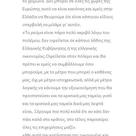
το χειμώνα. Δεν μπορεί σε όλες τις χώρες της
Ευρώπης αυτό να είναι κανόνας κ
α
ι εμείς στην
Ελλάδα να θεωρούμε ότι είναι κάποιου είδους
υπερβολή να μιλάμε
γι’
αυτό
»
.
«Τ
ο ρεύμα είναι πάρα πολύ ακριβό
λόγω του
πολέμου, δεν οφείλεται σε κάποιο λάθος της
Ελληνικής Κυβέρνησης ή της ελληνικής
οικονομίας
.
Ο
φείλεται στον πόλεμο και θα
πρέπει κι εμείς να συμβάλλουμε όσο
μπορούμε, με το μέτρο που μπορεί ο καθένας
μας, όχι με μέτρα υποχρεωτικά, αλλά με μέτρα
λογικής να κάνουμε την εξοικονόμηση που θα
προστατεύσει και τα κρατικά μας ταμεία, γιατί
και τα κρατικά μας ταμεία δικά μας λεφτά
είναι. Ξέρουμε πια πολύ καλά ότι αν κάτι δεν
πάει καλά στο κράτος, στο τέλος παρασύρει
όλες τις επιχειρήσεις μαζί
»
.
«
Μ
ε αυτή την κατάσταση της οικονομίας
και