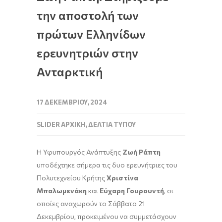
την αποστολή των
πρώτων Ελληνίδων
ερευνητριών στην
Ανταρκτική
17 ΔΕΚΕΜΒΡΊΟΥ, 2024
SLIDER ΑΡΧΙΚΉ
,
ΔΕΛΤΊΑ ΤΎΠΟΥ
Η Υφυπουργός Ανάπτυξης
Ζωή Ράπτη
υποδέχτηκε σήμερα τις δυο ερευνήτριες του
Πολυτεχνείου Κρήτης
Χριστίνα
Μπαλωμενάκη
και
Εύχαρη Γουρουντή
, οι
οποίες αναχωρούν το Σάββατο 21
Δεκεμβρίου, προκειμένου να συμμετάσχουν