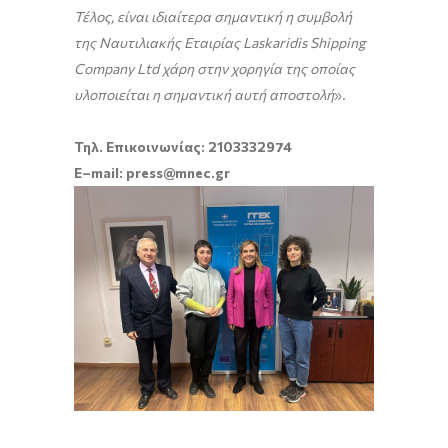
Τέλος, είναι ιδιαίτερα σημαντική η συμβολή
της Ναυτιλιακής Εταιρίας
Laskaridis
Shipping
Company
Ltd
χάρη στην χορηγία της οποίας
υλοποιείται η σημαντική αυτή αποστολή
».
Τηλ. Επικοινωνίας: 2103332974
E
–
mail
:
press
@
mnec
.
gr