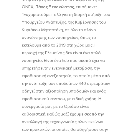
ONEX,
Πάνος Ξενοκώστας
, επισήμανε:
“Ευχαριστούμε πολύ για τη διαρκή στήριξη του
Υπουργείου Ανάπτυξης, της Κυβέρνησης του
Κυριάκου Μητσοτάκη, σε όλο το πλάνο
αναγέννησης των ναυπηγείων, όπως το
εκτελούμε από το 2019 στη χώρα μας. Η
περιοχή της Ελευσίνας δεν είναι ένα απλό
ναυπηγείο. Είναι ένα hub που σκοπό έχει να
υπηρετήσει την ενεργειακή μετάβαση, την
εφοδιαστική ανεξαρτησία, το οποίο μέσα από
την ανάπτυξη των υπολοίπων 440 στρεμμάτων
οδηγεί στην αξιοποίηση υποδομών και ενός
εφοδιαστικού κέντρου, με ειδική χρήση. Η
συνεργασία μας με το Θριάσο είναι
καθοριστική, καθώς μαζί έχουμε σκοπό την
ανταλλαγή της τεχνογνωσίας όλων εκείνων
των πρακτικών, οι οποίες θα οδηγήσουν στην