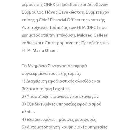
μέρους της ONEX o Πρόεδρος και Διευθύνων
Σύμβουλος,
Πάνος Ξενοκώστας
. Συμμετείχαν
επίσης η Chief Financial Officer της κρατικής
Αναπτυξιακής Τράπεζας των ΗΠΑ (DFC) που
χρηματοδοτεί την επένδυση,
Mildred Callear
,
καθώς και η Επιτετραμμένη της Πρεσβείας των
ΗΠΑ,
Maria
Olson
.
Το Μνημόνιο Συνεργασίας αφορά
συγκεκριμένα τους εξής τομείς:
1) Διαχείριση εφοδιαστικής αλυσίδας και
βελτιστοποίηση Logistics
2) Υποστήριξη εισαγωγών και εξαγωγών
3) Εξειδικευμένες υπηρεσίες εφοδιασμού
πλοίων
4) Εξειδικευμένες πράσινες μεταφορές
5) Αυτοματοποίηση και ψηφιακές υπηρεσίες