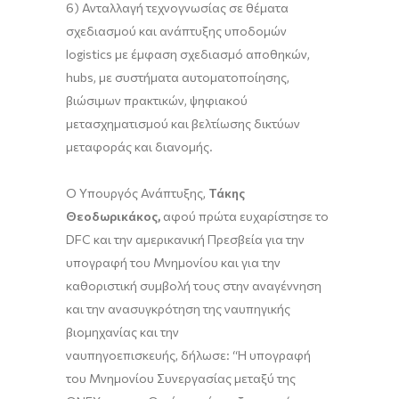
6) Ανταλλαγή τεχνογνωσίας σε θέματα
σχεδιασμού και ανάπτυξης υποδομών
logistics με έμφαση σχεδιασμό αποθηκών,
hubs, με συστήματα αυτοματοποίησης,
βιώσιμων πρακτικών, ψηφιακού
μετασχηματισμού και βελτίωσης δικτύων
μεταφοράς και διανομής.
Ο Υπουργός Ανάπτυξης,
Τάκης
Θεοδωρικάκος,
αφού
πρώτα ευχαρίστησε το
DFC και την αμερικανική Πρεσβεία για την
υπογραφή του Μνημονίου και για την
καθοριστική συμβολή τους στην αναγέννηση
και την ανασυγκρότηση της ναυπηγικής
βιομηχανίας και την
ναυπηγοεπισκευής,
δήλωσε: “Η υπογραφή
του Μνημονίου Συνεργασίας μεταξύ της