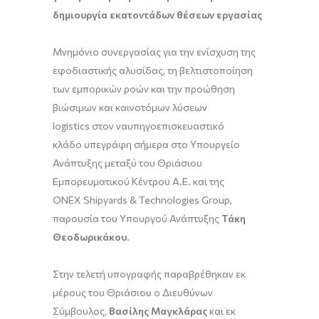
δημιουργία εκατοντάδων θέσεων εργασίας
Μνημόνιο συνεργασίας για την ενίσχυση της
εφοδιαστικής αλυσίδας, τη βελτιστοποίηση
των εμπορικών ροών και την προώθηση
βιώσιμων και καινοτόμων λύσεων
logistics στον ναυπηγοεπισκευαστικό
κλάδο υπεγράφη σήμερα στο Υπουργείο
Ανάπτυξης μεταξύ του Θριάσιου
Εμπορευματικού Κέντρου Α.Ε. και της
ONEX Shipyards & Technologies Group,
παρουσία του Υπουργού Ανάπτυξης
Τάκη
Θεοδωρικάκου
.
Στην τελετή υπογραφής παραβρέθηκαν εκ
μέρους του Θριάσιου ο Διευθύνων
Σύμβουλος,
Βασίλης Μαγκλάρας
και εκ