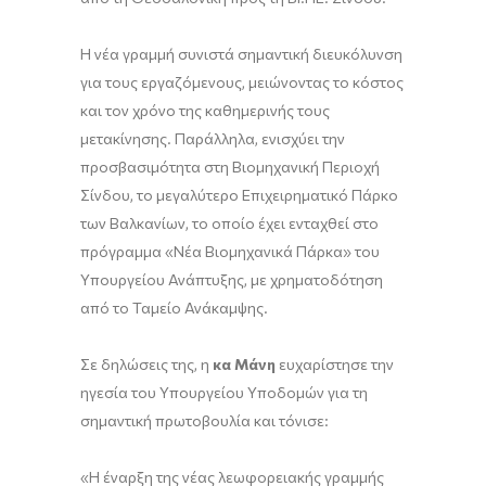
Η νέα γραμμή συνιστά σημαντική διευκόλυνση
για τους εργαζόμενους, μειώνοντας το κόστος
και τον χρόνο της καθημερινής τους
μετακίνησης. Παράλληλα, ενισχύει την
προσβασιμότητα στη Βιομηχανική Περιοχή
Σίνδου, το μεγαλύτερο Επιχειρηματικό Πάρκο
των Βαλκανίων, το οποίο έχει ενταχθεί στο
πρόγραμμα «Νέα Βιομηχανικά Πάρκα» του
Υπουργείου Ανάπτυξης, με χρηματοδότηση
από το Ταμείο Ανάκαμψης.
Σε δηλώσεις της, η
κα Μάνη
ευχαρίστησε την
ηγεσία του Υπουργείου Υποδομών για τη
σημαντική πρωτοβουλία και τόνισε:
«Η έναρξη της νέας λεωφορειακής γραμμής