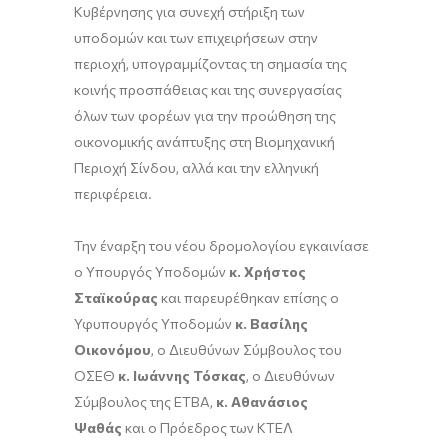
Κυβέρνησης για συνεχή στήριξη των
υποδομών και των επιχειρήσεων στην
περιοχή, υπογραμμίζοντας τη σημασία της
κοινής προσπάθειας και της συνεργασίας
όλων των φορέων για την προώθηση της
οικονομικής ανάπτυξης στη Βιομηχανική
Περιοχή Σίνδου, αλλά και την ελληνική
περιφέρεια.
Την έναρξη του νέου δρομολογίου εγκαινίασε
ο Υπουργός Υποδομών
κ. Χρήστος
Σταϊκούρας
και παρευρέθηκαν επίσης ο
Υφυπουργός Υποδομών
κ. Βασίλης
Οικονόμου
, ο Διευθύνων Σύμβουλος του
ΟΣΕΘ
κ. Ιωάννης Τόσκας
, ο Διευθύνων
Σύμβουλος της ΕΤΒΑ,
κ. Αθανάσιος
Ψαθάς
και ο Πρόεδρος των ΚΤΕΛ