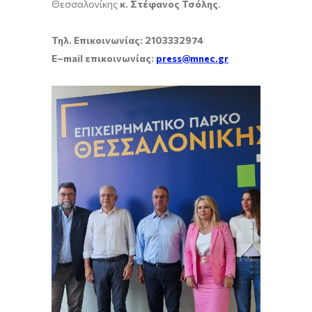
Θεσσαλονίκης
κ. Στέφανος Τσόλης
.
Τηλ. Επικοινωνίας: 2103332974
E
–
mail
επικοινωνίας:
press
@
mnec
.
gr