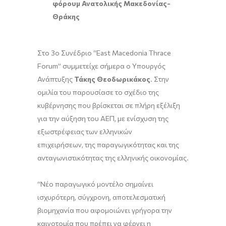
φόρουμ Ανατολικής Μακεδονίας-
Θράκης
Στο 3ο Συνέδριο “East Macedonia Thrace
Forum” συμμετείχε σήμερα ο Υπουργός
Ανάπτυξης
Τάκης Θεοδωρικάκος
. Στην
ομιλία του παρουσίασε το σχέδιο της
κυβέρνησης που βρίσκεται σε πλήρη εξέλιξη
για την αύξηση του ΑΕΠ, με ενίσχυση της
εξωστρέφειας των ελληνικών
επιχειρήσεων, της παραγωγικότητας και της
ανταγωνιστικότητας της ελληνικής οικονομίας.
“Νέο παραγωγικό μοντέλο σημαίνει
ισχυρότερη, σύγχρονη, αποτελεσματική
βιομηχανία που αφομοιώνει γρήγορα την
καινοτομία που πρέπει να φέρνει η