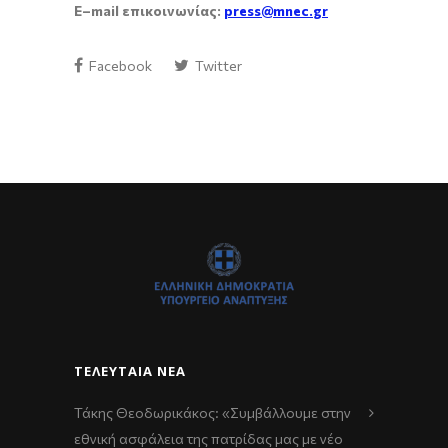
E
–
mail
επικοινωνίας:
press
@
mnec
.
gr
Facebook
Twitter
ΤΕΛΕΥΤΑΊΑ ΝΈΑ
Τάκης Θεοδωρικάκος: «Συμβάλλουμε στην
εθνική ασφάλεια της πατρίδας μας με νέο