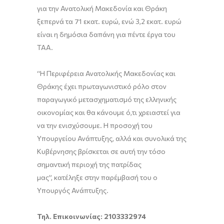
για την Ανατολική Μακεδονία και Θράκη
ξεπερνά τα 71 εκατ. ευρώ, ενώ 3,2 εκατ. ευρώ
είναι η δημόσια δαπάνη για πέντε έργα του
ΤΑΑ.
“Η Περιφέρεια Ανατολικής Μακεδονίας και
Θράκης έχει πρωταγωνιστικό ρόλο στον
παραγωγικό μετασχηματισμό της ελληνικής
οικονομίας και θα κάνουμε ό,τι χρειαστεί για
να την ενισχύσουμε. Η προσοχή του
Υπουργείου Ανάπτυξης, αλλά και συνολικά της
Κυβέρνησης βρίσκεται σε αυτή την τόσο
σημαντική περιοχή της πατρίδας
μας”, κατέληξε στην παρέμβασή του ο
Υπουργός Ανάπτυξης.
Τηλ. Επικοινωνίας: 2103332974