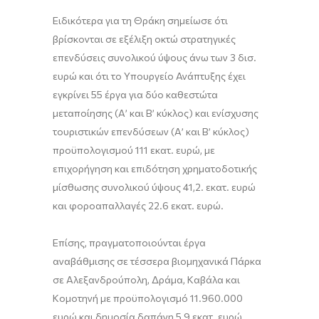
Ειδικότερα για τη Θράκη σημείωσε ότι
βρίσκονται σε
εξέλιξη οκτώ στρατηγικές
επενδύσεις συνολικού ύψους άνω των 3 δισ.
ευρώ και ότι το Υπουργείο Ανάπτυξης έχει
εγκρίνει 55 έργα για δύο καθεστώτα
μεταποίησης (Α’ και Β’ κύκλος) και ενίσχυσης
τουριστικών επενδύσεων (Α’ και Β’ κύκλος)
προϋπολογισμού 111 εκατ. ευρώ, με
επιχορήγηση και επιδότηση χρηματοδοτικής
μίσθωσης συνολικού ύψους 41,2. εκατ. ευρώ
και φοροαπαλλαγές 22.6 εκατ. ευρώ.
Επίσης, πραγματοποιούνται έργα
αναβάθμισης σε τέσσερα βιομηχανικά Πάρκα
σε Αλεξανδρούπολη, Δράμα, Καβάλα και
Κομοτηνή με προϋπολογισμό 11.960.000
ευρώ και δημοσία δαπάνη 5,9 εκατ. ευρώ.