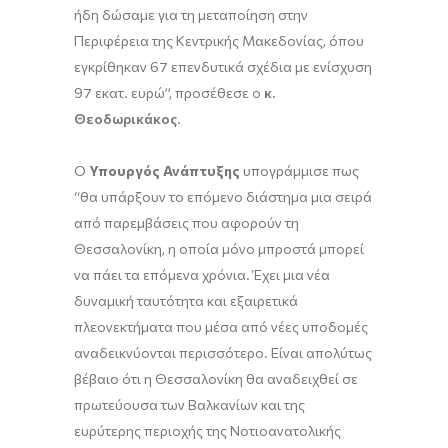
ήδη δώσαμε για τη μεταποίηση στην
Περιφέρεια της Κεντρικής Μακεδονίας, όπου
εγκρίθηκαν 67 επενδυτικά σχέδια με ενίσχυση
97 εκατ. ευρώ”, προσέθεσε ο
κ.
Θεοδωρικάκος
.
Ο
Υπουργός Ανάπτυξης
υπογράμμισε πως
“θα υπάρξουν το επόμενο διάστημα μια σειρά
από παρεμβάσεις που αφορούν τη
Θεσσαλονίκη, η οποία μόνο μπροστά μπορεί
να πάει τα επόμενα χρόνια. Έχει μια νέα
δυναμική ταυτότητα και εξαιρετικά
πλεονεκτήματα που μέσα από νέες υποδομές
αναδεικνύονται περισσότερο. Είναι απολύτως
βέβαιο ότι η Θεσσαλονίκη θα αναδειχθεί σε
πρωτεύουσα των Βαλκανίων και της
ευρύτερης περιοχής της Νοτιοανατολικής