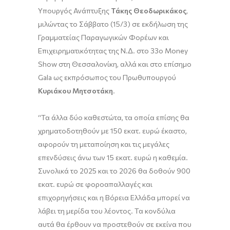
Υπουργός Ανάπτυξης
Τάκης Θεοδωρικάκος
,
μιλώντας το Σάββατο (15/3) σε εκδήλωση της
Γραμματείας Παραγωγικών Φορέων και
Επιχειρηματικότητας της Ν.Δ. στο 33ο Money
Show στη Θεσσαλονίκη, αλλά και στο επίσημο
Gala ως εκπρόσωπος του Πρωθυπουργού
Κυριάκου Μητσοτάκη
.
“Τα άλλα δύο καθεστώτα, τα οποία επίσης θα
χρηματοδοτηθούν με 150 εκατ. ευρώ έκαστο,
αφορούν τη μεταποίηση και τις μεγάλες
επενδύσεις άνω των 15 εκατ. ευρώ η καθεμία.
Συνολικά το 2025 και το 2026 θα δοθούν 900
εκατ. ευρώ σε φοροαπαλλαγές και
επιχορηγήσεις και η Βόρεια Ελλάδα μπορεί να
λάβει τη μερίδα του λέοντος. Τα κονδύλια
αυτά θα έρθουν να προστεθούν σε εκείνα που