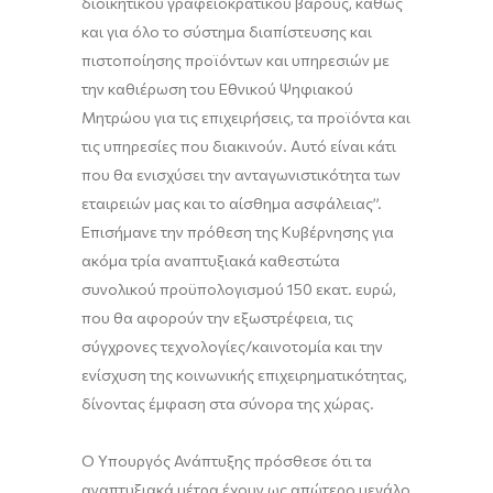
διοικητικού γραφειοκρατικού βάρους, καθώς
και για όλο το σύστημα διαπίστευσης και
πιστοποίησης προϊόντων και υπηρεσιών με
την καθιέρωση του Εθνικού Ψηφιακού
Μητρώου για τις επιχειρήσεις, τα προϊόντα και
τις υπηρεσίες που διακινούν. Αυτό είναι κάτι
που θα ενισχύσει την ανταγωνιστικότητα των
εταιρειών μας και το αίσθημα ασφάλειας”.
Επισήμανε την πρόθεση της Κυβέρνησης για
ακόμα τρία αναπτυξιακά καθεστώτα
συνολικού προϋπολογισμού 150 εκατ. ευρώ,
που θα αφορούν την εξωστρέφεια, τις
σύγχρονες τεχνολογίες/καινοτομία και την
ενίσχυση της κοινωνικής επιχειρηματικότητας,
δίνοντας έμφαση στα σύνορα της χώρας.
Ο Υπουργός Ανάπτυξης πρόσθεσε ότι τα
αναπτυξιακά μέτρα έχουν ως απώτερο μεγάλο