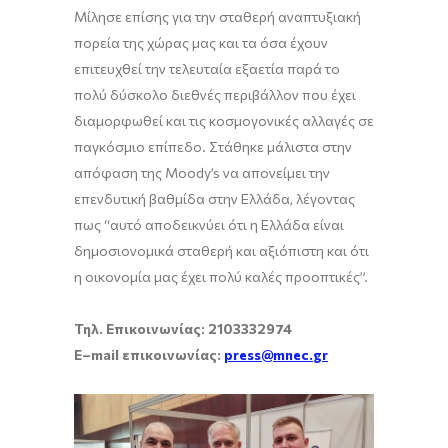
Μίλησε επίσης για την σταθερή αναπτυξιακή
πορεία της χώρας μας και τα όσα έχουν
επιτευχθεί την τελευταία εξαετία παρά το
πολύ δύσκολο διεθνές περιβάλλον που έχει
διαμορφωθεί και τις κοσμογονικές αλλαγές σε
παγκόσμιο επίπεδο. Στάθηκε μάλιστα στην
απόφαση της Moody’s να απονείμει την
επενδυτική βαθμίδα στην Ελλάδα, λέγοντας
πως “αυτό αποδεικνύει ότι η Ελλάδα είναι
δημοσιονομικά σταθερή και αξιόπιστη και ότι
η οικονομία μας έχει πολύ καλές προοπτικές”.
Τηλ. Επικοινωνίας: 2103332974
E
–
mail
επικοινωνίας:
press
@
mnec
.
gr