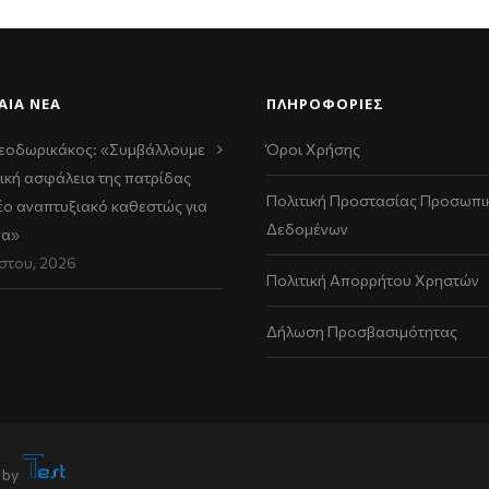
ΑΊΑ ΝΈΑ
ΠΛΗΡΟΦΟΡΙΕΣ
εοδωρικάκος: «Συμβάλλουμε
Όροι Χρήσης
ική ασφάλεια της πατρίδας
Πολιτική Προστασίας Προσωπι
νέο αναπτυξιακό καθεστώς για
Δεδομένων
να»
στου, 2026
Πολιτική Απορρήτου Χρηστών
Δήλωση Προσβασιμότητας
 by