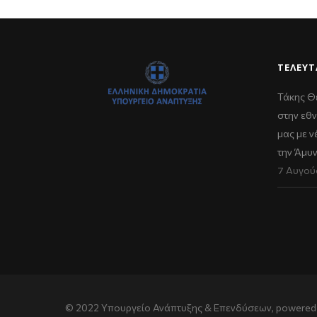
ΤΕΛΕΥΤ
Τάκης Θ
στην εθν
μας με 
την Άμυ
7 Αυγού
© 2022 Υπουργείο Ανάπτυξης & Επενδύσεων, powered