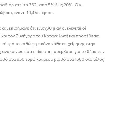
σδιοριστεί τα 362- από 5% έως 20%. Ο κ.
ώβριο, έναντι 10,4% πέρυσι.
και επισήμανε ότι ενισχύθηκαν οι ελεγκτικοί
 και τον Συνήγορο του Καταναλωτή και προσέθεσε:
ετικό τρόπο καθώς η εικόνα κάθε επιχείρησης στην
ς
ανακοίνωσε ότι επίκειται παρέμβαση για το θέμα των
σθό στα 950 ευρώ και μέσο μισθό στα 1500 στο τέλος