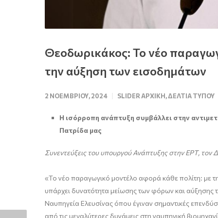
Θεοδωρικάκος: Το νέο παραγωγ
την αύξηση των εισοδημάτων
2 ΝΟΕΜΒΡΊΟΥ, 2024
SLIDER ΑΡΧΙΚΉ
,
ΔΕΛΤΊΑ ΤΎΠΟΥ
Η ισόρροπη ανάπτυξη συμβάλλει στην αντιμετ
Πατρίδα μας
Συνεντεύξεις του υπουργού Ανάπτυξης στην ΕΡΤ, τον Δ
«Το νέο παραγωγικό μοντέλο αφορά κάθε πολίτη: με τ
υπάρχει δυνατότητα μείωσης των φόρων και αύξησης 
Ναυπηγεία Ελευσίνας όπου έγιναν σημαντικές επενδύσει
από τις μεγαλύτερες δυνάμεις στη ναυπηγική βιομηχαν