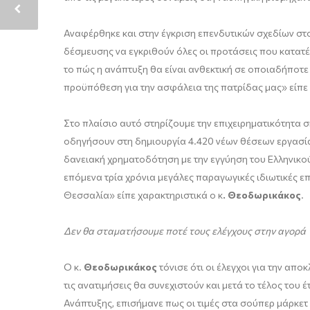
Αναφέρθηκε και στην έγκριση επενδυτικών σχεδίων στ
δέσμευσης να εγκριθούν όλες οι προτάσεις που κατατ
το πώς η ανάπτυξη θα είναι ανθεκτική σε οποιαδήποτε 
προϋπόθεση για την ασφάλεια της πατρίδας μας» είπε
Στο πλαίσιο αυτό στηρίζουμε την επιχειρηματικότητα 
οδηγήσουν στη δημιουργία 4.420 νέων θέσεων εργασία
δανειακή χρηματοδότηση με την εγγύηση του Ελληνικού
επόμενα τρία χρόνια μεγάλες παραγωγικές ιδιωτικές επ
Θεσσαλία» είπε χαρακτηριστικά ο κ
. Θεοδωρικάκος
.
Δεν θα σταματήσουμε ποτέ τους ελέγχους στην αγορά
Ο κ.
Θεοδωρικάκος
τόνισε ότι οι έλεγχοι για την απ
τις ανατιμήσεις θα συνεχιστούν και μετά το τέλος του 
Ανάπτυξης, επισήμανε πως οι τιμές στα σούπερ μάρκετ