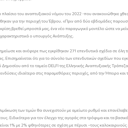
ο πλαίσιο του αναπτυξιακού νόμου του 2022 -που ανακοινώθηκε χθες-
έθηκαν για την περιοχή του Έβρου. «Πριν από δύο εβδομάδες παρουσ
κρίση βρεθεί μπροστά μας, ένα νέο παραγωγικό μοντέλο ώστε να μείνο
 χαρακτηριστικά ο υπουργός Ανάπτυξης.
σημείωσε και ανέφερε πως εγκρίθηκαν 271 επενδυτικά σχέδια σε όλη
ς. Επισημαίνεται ότι για το σύνολο των επενδυτικών σχεδίων που ε
 Δημοσίου από το ταμείο DELFI της Ελληνικής Αναπτυξιακής Τράπεζα
ενδύσεις ιδιαίτερα στις παραμεθόριες περιοχές, από την Ήπειρο και τ
οκλιμάκωση των τιμών θα συνεχιστούν με αμείωτο ρυθμό και επανέλαβε 
έτους. Ειδικότερα για τον έλεγχο της αγοράς στα τρόφιμα και τα βασι
 είναι 1% με 2% φθηνότερες σε σχέση με πέρυσι –τους καλοκαιρινούς