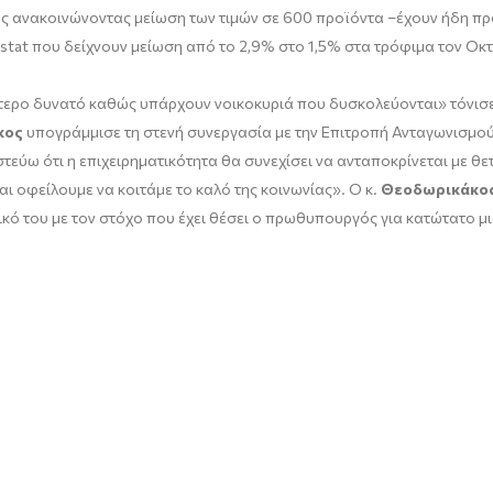
 ανακοινώνοντας μείωση των τιμών σε 600 προϊόντα –έχουν ήδη προ
stat που δείχνουν μείωση από το 2,9% στο 1,5% στα τρόφιμα τον Οκτ
ύτερο δυνατό καθώς υπάρχουν νοικοκυριά που δυσκολεύονται» τόνισε 
κος
υπογράμμισε τη στενή συνεργασία με την Επιτροπή Ανταγωνισμού
στεύω ότι η επιχειρηματικότητα θα συνεχίσει να ανταποκρίνεται με θ
ι οφείλουμε να κοιτάμε το καλό της κοινωνίας». Ο κ.
Θεοδωρικάκο
ό του με τον στόχο που έχει θέσει ο πρωθυπουργός για κατώτατο μι