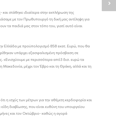
 και στάθηκε ιδιαίτερα στην εκπλήρωση της
ιάσαμε με τον Πρωθυπουργό τη δική μας αντίληψη για
υν τα παιδιά μας στον τόπο του, γιατί αυτό είναι
 την Ελλάδα με προϋπολογισμό 858 εκατ. Ευρώ, που θα
γκρίθηκαν υπάρχει εξασφαλισμένη πρόσβαση σε
ς. «Ενισχύουμε με περισσότερα από3 δισ. ευρώ τα
η Μακεδονία, μέχρι τον Έβρο και τη Θράκη, αλλά και τη
ότι η ισχύς των μέτρων για την αθέμιτη κερδοφορία και
κά είδη διαβίωσης, που είναι ευθύνη του υπουργείου
 μήνες και τον Οκτώβριο- καθώς η αγορά