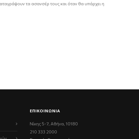
καταγράψουν τα ασανσέρ τους και όταν θα υπάρχει η
ΕΠΙΚΟΙΝΩΝΊΑ
Νίκης 5-7, Αθήνα, 10180
210 333 2000
κών