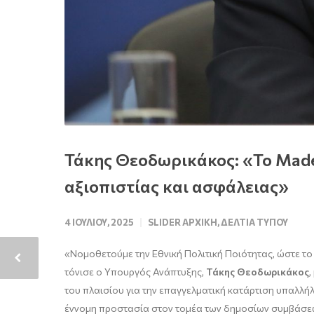
Τάκης Θεοδωρικάκος: «Το Made 
αξιοπιστίας και ασφάλειας»
4 ΙΟΥΛΊΟΥ, 2025
SLIDER ΑΡΧΙΚΉ
,
ΔΕΛΤΊΑ ΤΎΠΟΥ
«Νομοθετούμε την Εθνική Πολιτική Ποιότητας, ώστε το
τόνισε ο Υπουργός Ανάπτυξης,
Τάκης Θεοδωρικάκος
,
του πλαισίου για την επαγγελματική κατάρτιση υπαλλή
έννομη προστασία στον τομέα των δημοσίων συμβάσεων