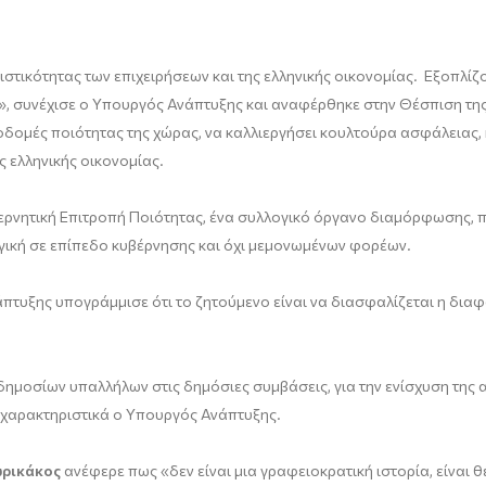
ιστικότητας των επιχειρήσεων και της ελληνικής οικονομίας. Εξοπλίζ
συνέχισε ο Υπουργός Ανάπτυξης και αναφέρθηκε στην Θέσπιση της Ε
οδομές ποιότητας της χώρας, να καλλιεργήσει κουλτούρα ασφάλειας, 
ς ελληνικής οικονομίας.
ερνητική Επιτροπή Ποιότητας, ένα συλλογικό όργανο διαμόρφωσης, π
γική σε επίπεδο κυβέρνησης και όχι μεμονωμένων φορέων.
τυξης υπογράμμισε ότι το ζητούμενο είναι να διασφαλίζεται η διαφά
μοσίων υπαλλήλων στις δημόσιες συμβάσεις, για την ενίσχυση της ακ
ε χαρακτηριστικά ο Υπουργός Ανάπτυξης.
ωρικάκος
ανέφερε πως «δεν είναι μια γραφειοκρατική ιστορία, είναι 