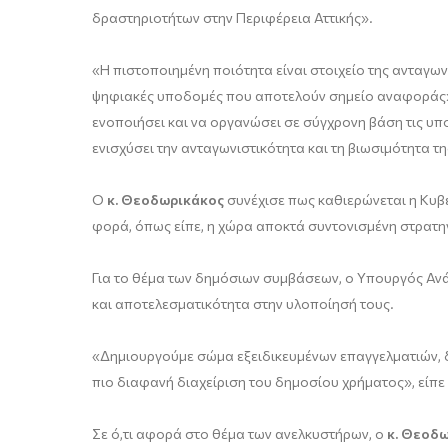
δραστηριοτήτων στην Περιφέρεια Αττικής».
«Η πιστοποιημένη ποιότητα είναι στοιχείο της ανταγων
ψηφιακές υποδομές που αποτελούν σημείο αναφοράς», 
ενοποιήσει και να οργανώσει σε σύγχρονη βάση τις υπ
ενισχύσει την ανταγωνιστικότητα και τη βιωσιμότητα τη
Ο
κ. Θεοδωρικάκος
συνέχισε πως καθιερώνεται η Κυβ
φορά, όπως είπε, η χώρα αποκτά συντονισμένη στρατη
Για το θέμα των δημόσιων συμβάσεων, ο
Υπουργός Ανάπ
και αποτελεσματικότητα στην υλοποίησή τους.
«Δημιουργούμε σώμα εξειδικευμένων επαγγελματιών, δη
πιο διαφανή διαχείριση του δημοσίου χρήματος», είπ
Σε ό,τι αφορά στο θέμα των ανελκυστήρων, ο
κ. Θεοδ