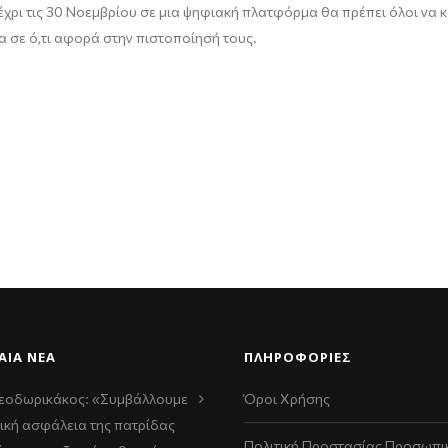
έχρι τις 30 Νοεμβρίου σε μια ψηφιακή πλατφόρμα θα πρέπει όλοι να 
 σε ό,τι αφορά στην πιστοποίησή τους.
ΑΊΑ ΝΈΑ
ΠΛΗΡΟΦΟΡΙΕΣ
εοδωρικάκος: «Συμβάλλουμε
Όροι Χρήσης
ική ασφάλεια της πατρίδας
Πολιτική Προστασίας Προσωπι