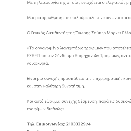
Με τη λειτουργία της οποίας ενισχύεται ο ελεγκτικός
Μια μεταρρύθμιση που καλούμε όλη την κοινωνία και α
O Γενικός Διευθυντής της Ένωσης Σούπερ Μάρκετ Ελλ
«Το οργανωμένο λιανεμπόριο τροφίμων που αποτελείται
ΕΣΒΕΠ και τον Σύνδεσμο Βιομηχανιών Τροφίμων, ανταποκ
νοικοκυριά.
Είναι μια συνεχής προσπάθεια της επιχειρηματικής κοι
και στην καλύτερη δυνατή τιμή.
Και αυτό είναι μια συνεχής δέσμευση, παρά τις δυσκολί
τροφίμων διεθνώς».
Τηλ. Επικοινωνίας: 2103332974