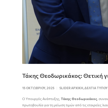
Τάκης Θεοδωρικάκος: Θετική γι
15 ΟΚΤΩΒΡΊΟΥ, 2025
SLIDER ΑΡΧΙΚΉ
,
ΔΕΛΤΊΑ ΤΎΠΟΥ
Ο Υπουργός Ανάπτυξης,
Τάκης Θεοδωρικάκος
, συνα
πρωτοβουλία για τη μείωση τιμών από τις εταιρείες λ