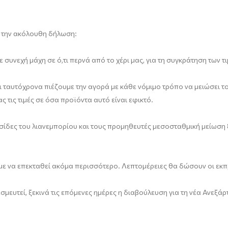
 την ακόλουθη δήλωση:
υνεχή μάχη σε ό,τι περνά από το χέρι μας, για τη συγκράτηση των τι
 ταυτόχρονα πιέζουμε την αγορά με κάθε νόμιμο τρόπο να μειώσει τ
 τις τιμές σε όσα προϊόντα αυτό είναι εφικτό.
λυσίδες του λιανεμπορίου και τους προμηθευτές μεσοσταθμική μείωσ
ουμε να επεκταθεί ακόμα περισσότερο. Λεπτομέρειες θα δώσουν οι ε
σμευτεί, ξεκινά τις επόμενες ημέρες η διαβούλευση για τη νέα Ανεξ