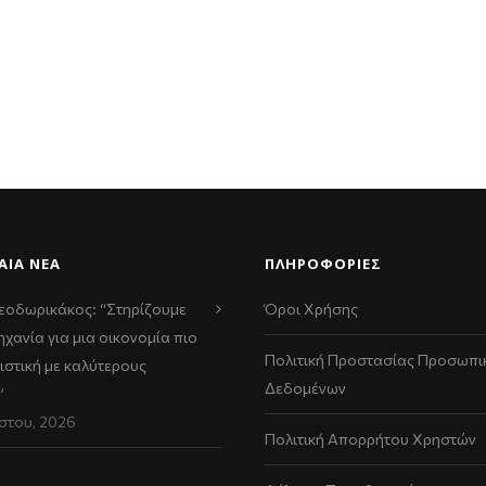
ΑΊΑ ΝΈΑ
ΠΛΗΡΟΦΟΡΙΕΣ
εοδωρικάκος: “Στηρίζουμε
Όροι Χρήσης
ηχανία για μια οικονομία πιο
Πολιτική Προστασίας Προσωπι
ιστική με καλύτερους
Δεδομένων
”
στου, 2026
Πολιτική Απορρήτου Χρηστών