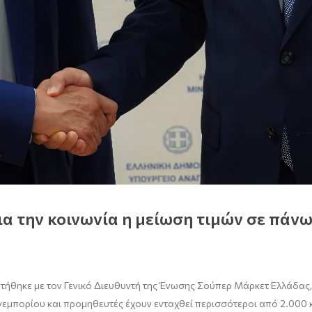
α την κοινωνία η μείωση τιμών σε πάν
ντήθηκε με τον Γενικό Διευθυντή της Ένωσης Σούπερ Μάρκετ Ελλάδας
ιανεμπορίου και προμηθευτές έχουν ενταχθεί περισσότεροι από 2.000 