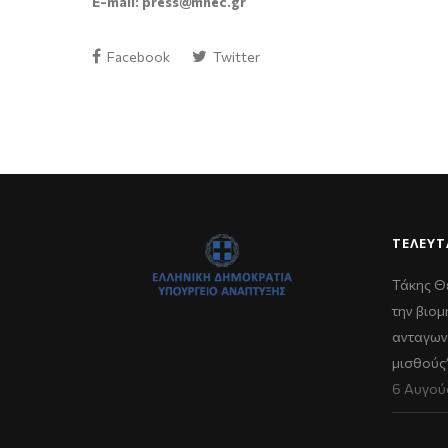
E-mail: press@mnec.gr
Facebook
Twitter
ΤΕΛΕΥΤ
Τάκης Θ
την βιομ
ανταγων
μισθούς
6 Αυγού