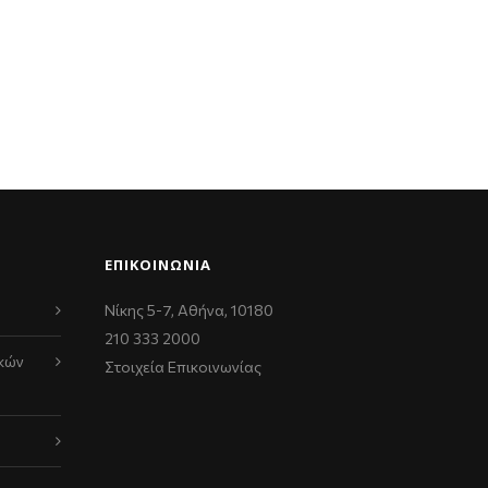
ΕΠΙΚΟΙΝΩΝΊΑ
Νίκης 5-7, Αθήνα, 10180
210 333 2000
κών
Στοιχεία Επικοινωνίας