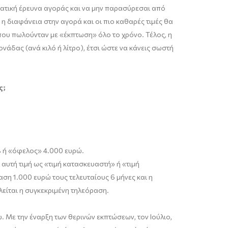
σματική έρευνα αγοράς και να μην παρασύρεσαι από
η διαφάνεια στην αγορά και οι πιο καθαρές τιμές θα
ου πωλούνταν με «έκπτωση» όλο το χρόνο. Τέλος, η
νάδας (ανά κιλό ή λίτρο), έτσι ώστε να κάνεις σωστή
ς;
% ή «όφελος» 4.000 ευρώ.
υτή τιμή ως «τιμή κατασκευαστή» ή «τιμή
ση 1.000 ευρώ τους τελευταίους 6 μήνες και η
λείται η συγκεκριμένη τηλεόραση.
 Με την έναρξη των θερινών εκπτώσεων, τον Ιούλιο,