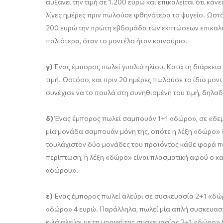
αυξάνει την τιμή σε 1.200 ευρώ και επικαλείται ότι κ
λίγες ημέρες πριν πωλούσε φθηνότερα το ψυγείο. Ωστόσ
200 ευρώ την πρώτη εβδομάδα των εκπτώσεων επικαλού
παλιότερα, όταν το μοντέλο ήταν καινούριο.
γ)
Ένας έμπορος πωλεί γυαλιά ηλίου. Κατά τη διάρκεια 
τιμή. Ωστόσο, και πριν 20 ημέρες πωλούσε το ίδιο μοντ
συνέχισε να το πουλά στη συνηθισμένη του τιμή, δηλαδ
δ)
Ένας έμπορος πωλεί σαμπουάν 1+1 «δώρο», σε «δεμέ
μία μονάδα σαμπουάν μόνη της, οπότε η λέξη «δώρο» δ
τουλάχιστον δύο μονάδες του προϊόντος κάθε φορά πο
περίπτωση, η λέξη «δώρο» είναι πλασματική αφού ο κα
«δώρου».
ε)
Ένας έμπορος πωλεί αλεύρι σε συσκευασία 2+1 «δώρο»
«δώρο» 4 ευρώ. Παράλληλα, πωλεί μία απλή συσκευασία
κιλά αλεύρι με τη μορφή της συσκευασίας 2+1 «δώρο» 