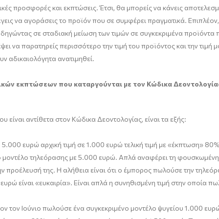
τικές προσφορές και εκπτώσεις. Έτσι, θα μπορείς να κάνεις αποτελε
ις να αγοράσεις το προϊόν που σε συμφέρει πραγματικά. Επιπλέον, 
δηγώντας σε σταδιακή μείωση των τιμών σε συγκεκριμένα προϊόντα π
 να παρατηρείς περισσότερο την τιμή του προϊόντος και την τιμή μο
υν αδικαιολόγητα ανατιμηθεί.
κών εκπτώσεων που καταργούνται με τον Κώδικα Δεοντολογία
 είναι αντίθετα στον Κώδικα Δεοντολογίας, είναι τα εξής:
5.000 ευρώ αρχική τιμή σε 1.000 ευρώ τελική τιμή με «έκπτωση» 80
 μοντέλο τηλεόρασης με 5.000 ευρώ. Απλά αναφέρει τη φουσκωμένη α
ν προέλευσή της. Η αλήθεια είναι ότι ο έμπορος πωλούσε την τηλεόρα
 ευρώ είναι «ευκαιρία». Είναι απλά η συνηθισμένη τιμή στην οποία πω
ν τον Ιούνιο πωλούσε ένα συγκεκριμένο μοντέλο ψυγείου 1.000 ευρώ.