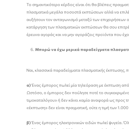
Το σημαντικότερο κέρδος είναι ότι θα βλέπεις πραγμα
πλασματικά μεγάλα ποσοστά εκπτώσεων αλλά να επιλέγε
αυξήσουν τον ανταγωνισμό μεταξύ των επιχειρήσεων ο
κατάργηση των πλασματικών εκπτώσεων θα σου επιτρέψει
έρευνα αγοράς και να μην αγοράζεις προϊόντα που έχο
Μπορώ να έχω μερικά παραδείγματα πλασματι
Ναι, κλασσικά παραδείγματα πλασματικής έκπτωσης, που
α)
Ένας έμπορος πωλεί μία τηλεόραση με έκπτωση από 
Ωστόσο, ο έμπορος δεν πούλησε ποτέ το συγκεκριμένο
τιμοκαταλόγου» ή δεν κάνει καμία αναφορά ως προς τη
«έκπτωση» δεν είναι πραγματική, ούτε η τιμή των 1.000
β)
Ένας έμπορος ηλεκτρονικών ειδών πωλεί ψυγεία. Όλο