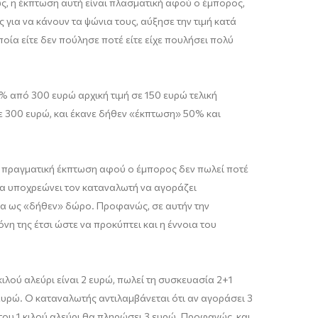
ώς, η έκπτωση αυτή είναι πλασματική αφού ο έμπορος,
 για να κάνουν τα ψώνια τους, αύξησε την τιμή κατά
ία είτε δεν πούλησε ποτέ είτε είχε πουλήσει πολύ
% από 300 ευρώ αρχική τιμή σε 150 ευρώ τελική
 σε 300 ευρώ, και έκανε δήθεν «έκπτωση» 50% και
ι πραγματική έκπτωση αφού ο έμπορος δεν πωλεί ποτέ
 να υποχρεώνει τον καταναλωτή να αγοράζει
δα ως «δήθεν» δώρο. Προφανώς, σε αυτήν την
 της έτσι ώστε να προκύπτει και η έννοια του
ιλού αλεύρι είναι 2 ευρώ, πωλεί τη συσκευασία 2+1
ευρώ. Ο καταναλωτής αντιλαμβάνεται ότι αν αγοράσει 3
του 1 κιλού αλεύρι θα πληρώσει 3 ευρώ. Προφανώς, και