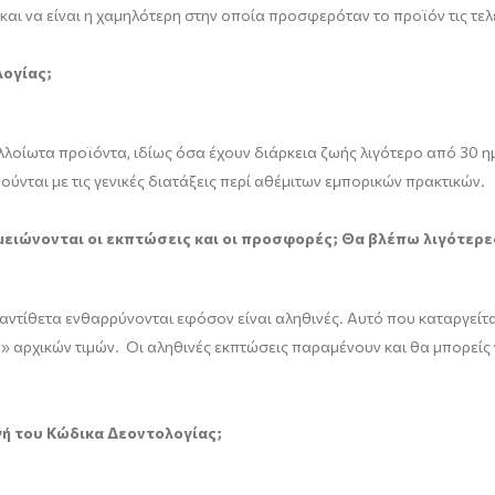
 και να είναι η χαμηλότερη στην οποία προσφερόταν το προϊόν τις τελ
λογίας;
λλοίωτα προϊόντα, ιδίως όσα έχουν διάρκεια ζωής λιγότερο από 30 
ύνται με τις γενικές διατάξεις περί αθέμιτων εμπορικών πρακτικών.
μειώνονται οι εκπτώσεις και οι προσφορές; Θα βλέπω λιγότερ
 αντίθετα ενθαρρύνονται εφόσον είναι αληθινές. Αυτό που καταργείτα
 αρχικών τιμών. Οι αληθινές εκπτώσεις παραμένουν και θα μπορείς να
γή του Κώδικα Δεοντολογίας;