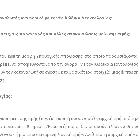
αναλωτές αναφορικά με το νέο Κώδικα Δεοντολογίας:
ώσεις, τις προσφορές και άλλες ανακοινώσεις μείωσης τιμής;
 που έχει τη μορφή Υπουργικής Απόφασης, στο οποίο παρουσιάζονται
πει να αποφεύγονται από την αγορά. Με τον Κώδικα Δεοντολογίας, 
 τον καταναλωτή σε σχέση με τα βασικότερα στοιχεία μιας έκπτωσης
ση.
ογίας;
ωση μείωσης τιμής (π.χ. έκπτωση ή προσφορά) η αρχική τιμή από την ο
 τελευταίες 30 ημέρες. Έτσι, οι έμποροι δεν μπορούν πλέον να θεωρο
λόγου» ή μία «προτεινόμενη λιανική τιμή». Αντίθετα, η «αρχική τιμή»