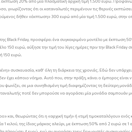
άνει έκπτωση 20% από μία πλασματική αρχική τιμή 1.500 ευρώ. Προφαν
ο, γνωρίζοντας ότι οι καταναλωτές περιμένουν τις θερινές εκπτώσεις
μενος δήθεν «έκπτωση» 300 ευρώ από μία τιμή 1.500 ευρώ, στην οπο
της Black Friday, προσφέρει ένα συγκεκριμένο μοντέλο με έκπτωση 50
έλο 150 ευρώ, αύξησε την τιμή του λίγες ημέρες πριν την Black Friday
ή 150 ευρώ.
νη» συσκευασία, καθ’ όλη τη διάρκεια της χρονιάς. Εδώ δεν υπάρχε
εν έχει κάποιο νόημα. Αυτό που, στην πράξη, κάνει ο έμπορος είναι
υ ψωνίζει, σε μια συνηθισμένη τιμή διαφημίζοντας τη δεύτερη μονά
ταναλωτής ποτέ δεν μπορούσε να αγοράσει μία μονάδα σαμπουάν μόνη
 και, θεωρώντας ότι η «αρχική τιμή» ή «τιμή τιμοκαταλόγου» ενός κ
 1 κιλού, της ίδιας μάρκας αλεύρι, με έκπτωση 50% από 2 ευρώ σε 1 
θα πληρώσει 4 ευρώ, ενώ αν αγοράσει τρεις ξεχωριστές συσκευασίες 