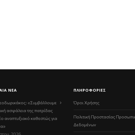
ΑΊΑ ΝΈΑ
ΠΛΗΡΟΦΟΡΙΕΣ
εοδωρικάκος: «Συμβάλλουμε
Όροι Χρήσης
ική ασφάλεια της πατρίδας
Πολιτική Προστασίας Προσωπι
νέο αναπτυξιακό καθεστώς για
Δεδομένων
να»
στου, 2026