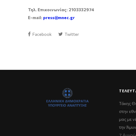
Τηλ. Επικοινωνίας: 2103332974
E-mail:
press@mnec.gr
Facebook
Twitter
ΤΕΛΕΥΤ
Τάκης Θ
στην εθν
μας με 
την Άμυ
7 Αυγού