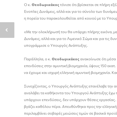
Ο κ.
Θεοδωρικάκος
τόνισε ότι βρίσκεται σε πλήρη ε
Ένοπλες Δυνάμεις, αλλά και για το σύνολο των δυνάμ
η πορεία του παρακολουθείται από κοινού με το Υπουρ
«Με την ολοκλήρωσή του θα υπάρχει πλήρης εικόνα, με
Δυνάμεις, αλλά και για το Λιμενικό Σώμα και για τις δ
υπογράμμισε ο Υπουργός Ανάπτυξης.
Παράλληλα, ο κ.
Θεοδωρικάκος
ανακοίνωσε ότι μέσα 
επενδύσεις στην αμυντική βιομηχανία, ύψους 150 εκατ.
να έχουμε και ισχυρή ελληνική αμυντική βιομηχανία. 
Συνεχίζοντας, ο Υπουργός Ανάπτυξης επανέλαβε την αν
αναλάβει τα καθήκοντα του Υπουργού Ανάπτυξης έχω πε
υπάρχουν επενδύσεις, δεν υπάρχουν θέσεις εργασίας. Α
βγάζει καθόλου πέρα. Απευθύνθηκα προς την ελληνική
περιλαμβάνει σοβαρές μειώσεις τιμών σε βασικά προϊό