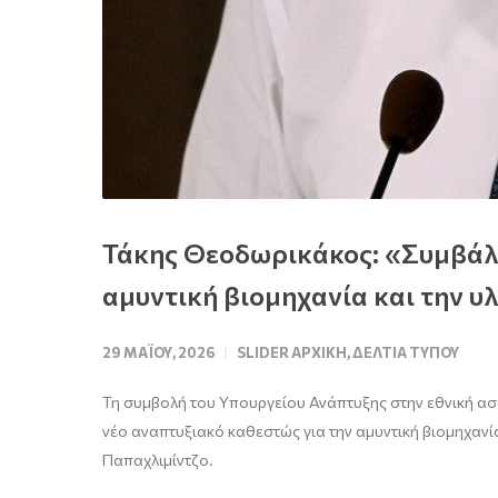
Τάκης Θεοδωρικάκος: «Συμβάλλ
αμυντική βιομηχανία και την
29 ΜΑΪ́ΟΥ, 2026
SLIDER ΑΡΧΙΚΉ
,
ΔΕΛΤΊΑ ΤΎΠΟΥ
Τη συμβολή του Υπουργείου Ανάπτυξης στην εθνική ασ
νέο αναπτυξιακό καθεστώς για την αμυντική βιομηχαν
Παπαχλιμίντζο.