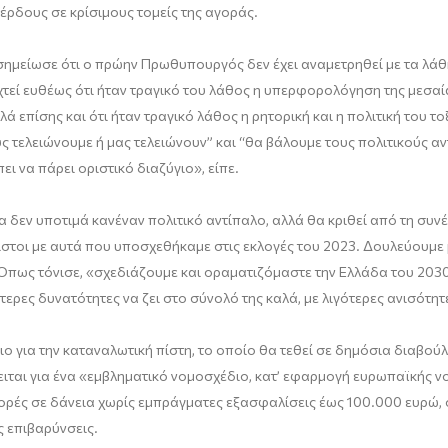
ρδους σε κρίσιμους τομείς της αγοράς.
ημείωσε ότι ο πρώην Πρωθυπουργός δεν έχει αναμετρηθεί με τα λάθ
τεί ευθέως ότι ήταν τραγικό του λάθος η υπερφορολόγηση της μεσαί
ά επίσης και ότι ήταν τραγικό λάθος η ρητορική και η πολιτική του το
υς τελειώνουμε ή μας τελειώνουν” και “θα βάλουμε τους πολιτικούς αν
ι να πάρει οριστικό διαζύγιο», είπε.
εν υποτιμά κανέναν πολιτικό αντίπαλο, αλλά θα κριθεί από τη συνέπε
όπιστοι με αυτά που υποσχεθήκαμε στις εκλογές του 2023. Δουλεύουμε 
 Όπως τόνισε, «σχεδιάζουμε και οραματιζόμαστε την Ελλάδα του 2030
τερες δυνατότητες να ζει στο σύνολό της καλά, με λιγότερες ανισότητ
 για την καταναλωτική πίστη, το οποίο θα τεθεί σε δημόσια διαβού
ιται για ένα «εμβληματικό νομοσχέδιο, κατ’ εφαρμογή ευρωπαϊκής ν
ρές σε δάνεια χωρίς εμπράγματες εξασφαλίσεις έως 100.000 ευρώ, 
ς επιβαρύνσεις.