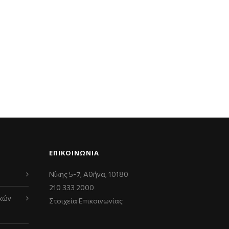
ΕΠΙΚΟΙΝΩΝΊΑ
Νίκης 5-7, Αθήνα, 10180
210 333 2000
κών
Στοιχεία Επικοινωνίας