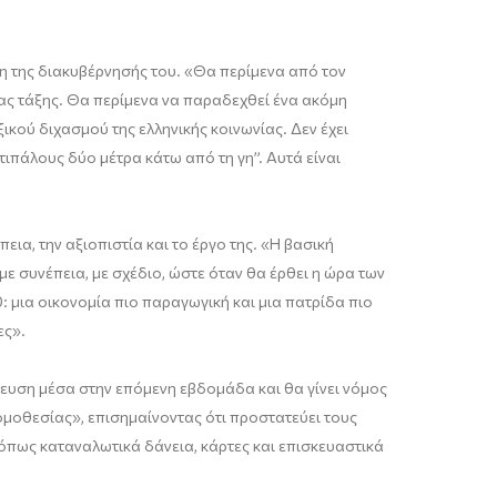
η της διακυβέρνησής του. «Θα περίμενα από τον
ας τάξης. Θα περίμενα να παραδεχθεί ένα ακόμη
ξικού διχασμού της ελληνικής κοινωνίας. Δεν έχει
τιπάλους δύο μέτρα κάτω από τη γη”. Αυτά είναι
ια, την αξιοπιστία και το έργο της. «Η βασική
με συνέπεια, με σχέδιο, ώστε όταν θα έρθει η ώρα των
: μια οικονομία πιο παραγωγική και μια πατρίδα πιο
ες».
λευση μέσα στην επόμενη εβδομάδα και θα γίνει νόμος
ομοθεσίας», επισημαίνοντας ότι προστατεύει τους
όπως καταναλωτικά δάνεια, κάρτες και επισκευαστικά