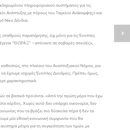
λοκληρωμένου πληροφοριακού συστήματος για τις
γείο Ανάπτυξης με πόρους του Ταμείου Ανάκαμψης» και
γό Νίκο Δένδια.
ς σταθμούς παρατήρησης, όχι μόνο για τις Ένοπλες
ό λέγεται “ΘΩΡΑΞ” – απέναντι σε σοβαρές απειλές»,
 καθεστώς, στο πλαίσιο του Αναπτυξιακού Νόμου, για
 να έχουμε ισχυρές Ένοπλες Δυνάμεις. Πρέπει, όμως,
ερε χαρακτηριστικά.
μών σε βασικά προϊόντα. «Από την πρώτη μέρα που έχω
στο κέρδος. Χωρίς αυτό δεν υπάρχει οικονομία, δεν
οινωνίας που τα βγάζει πιο δύσκολα πέρα ή δεν τα
ουμε μία εθνική κοινωνική συμφωνία που θα
αυστηρά μέτρα για τη συγκράτηση των τιμών, με