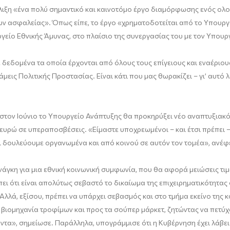
ξέλιξη «ένα πολύ σημαντικό και καινοτόμο έργο διαμόρφωσης ενός ο
εων ασφαλείας». Όπως είπε, το έργο «χρηματοδοτείται από το Υπουρ
γείο Εθνικής Άμυνας, στο πλαίσιο της συνεργασίας του με τον Υπουρ
 δεδομένα τα οποία έρχονται από όλους τους επίγειους και εναέριου
υνάμεις Πολιτικής Προστασίας. Είναι κάτι που μας θωρακίζει – γι’ αυτ
στον Ιούνιο το Υπουργείο Ανάπτυξης θα προκηρύξει νέο αναπτυξιακό
 ευρώ σε υπεραποσβέσεις. «Είμαστε υποχρεωμένοι – και έτσι πρέπει –
Και δουλεύουμε οργανωμένα και από κοινού σε αυτόν τον τομέα», ανέφ
άγκη για μια εθνική κοινωνική συμφωνία, που θα αφορά μειώσεις τι
ι ότι είναι απολύτως σεβαστό το δικαίωμα της επιχειρηματικότητας 
λλά, εξίσου, πρέπει να υπάρχει σεβασμός και στο τμήμα εκείνο της κ
 βιομηχανία τροφίμων και προς τα σούπερ μάρκετ, ζητώντας να πετύχ
ντα», σημείωσε. Παράλληλα, υπογράμμισε ότι η Κυβέρνηση έχει λάβει 