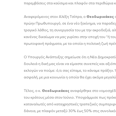
παρεμβάσεις στα καύσιμα και πλαφόν στα περιθώρια κέ
Αναφερόμενος στον Αλέξη Τσίπρα, ο
Θεοδωρικάκος
σ
πρώην Πρωθυπουργό, σε ένα νέο ξεκίνημα, να παραδεχ
τραγικό λάθος, τη συνεργασία του με την ακροδεξιά, αλλ
κανένας δικαίωμα να μας γυρίσει στην εποχή του “ή το
πρωτοφανή πράγματα, με τα οποία η πολιτική ζωή πρέπε
Ο Υπουργός Ανάπτυξης σημείωσε ότι η Νέα Δημοκρατία δ
δουλειά η δική μας είναι να είμαστε συνεπείς και αξι
εκλογών να πούμε: ό,τι σας είπαμε, το κάναμε πράξη».
ασφαλή, με μια κοινωνία η οποία θα έχει ακόμα μεγαλύ
Τέλος, ο κ.
Θεοδωρικάκος
αναφέρθηκε στο νομοσχέδιο
του κράτους μέσα στον Ιούνιο. Υπογράμμισε πως πρόκε
καταναλωτές από καταχρηστικές τραπεζικές συμπεριφο
δάνεια, με πλαφόν μεταξύ 30% έως 50% στις συνολικέ