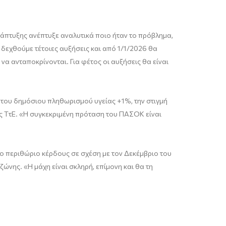
νάπτυξης ανέπτυξε αναλυτικά ποιο ήταν το πρόβλημα,
δεχθούμε τέτοιες αυξήσεις και από 1/1/2026 θα
να ανταποκρίνονται. Για φέτος οι αυξήσεις θα είναι
 του δημόσιου πληθωρισμού υγείας +1%, την στιγμή
της ΤτΕ. «Η συγκεκριμένη πρόταση του ΠΑΣΟΚ είναι
στο περιθώριο κέρδους σε σχέση με τον Δεκέμβριο του
ώνης. «Η μάχη είναι σκληρή, επίμονη και θα τη