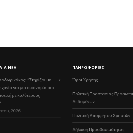
ΑΊΑ ΝΈΑ
ΠΛΗΡΟΦΟΡΙΕΣ
εοδωρικάκος: “Στηρίζουμε
Όροι Χρήσης
ηχανία για μια οικονομία πιο
Πολιτική Προστασίας Προσωπι
ιστική με καλύτερους
Δεδομένων
”
στου, 2026
Πολιτική Απορρήτου Χρηστών
Δήλωση Προσβασιμότητας