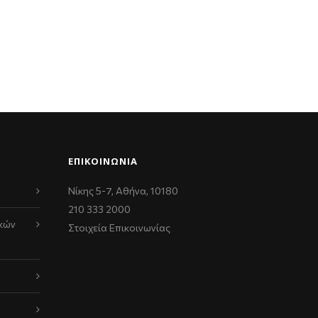
ΕΠΙΚΟΙΝΩΝΊΑ
Νίκης 5-7, Αθήνα, 10180
210 333 2000
κών
Στοιχεία Επικοινωνίας