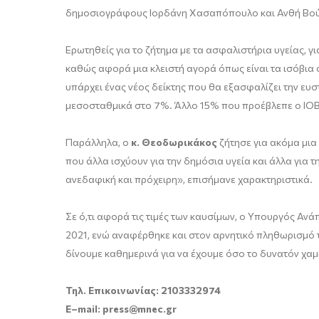
δημοσιογράφους Ιορδάνη Χασαπόπουλο και Ανθή Βο
Ερωτηθείς για το ζήτημα με τα ασφαλιστήρια υγείας, 
καθώς αφορά μια κλειστή αγορά όπως είναι τα ισόβια 
υπάρχει ένας νέος δείκτης που θα εξασφαλίζει την ευσ
μεσοσταθμικά στο 7%. Άλλο 15% που προέβλεπε ο ΙΟΒΕ 
Παράλληλα, ο
κ. Θεοδωρικάκος
ζήτησε για ακόμα μια
που άλλα ισχύουν για την δημόσια υγεία και άλλα για 
ανεδαφική και πρόχειρη», επισήμανε χαρακτηριστικά.
Σε ό,τι αφορά τις τιμές των καυσίμων, ο Υπουργός Ανά
2021, ενώ αναφέρθηκε και στον αρνητικό πληθωρισμό τρ
δίνουμε καθημερινά για να έχουμε όσο το δυνατόν χαμ
Τηλ. Επικοινωνίας: 2103332974
E
–
mail
:
press
@
mnec
.
gr