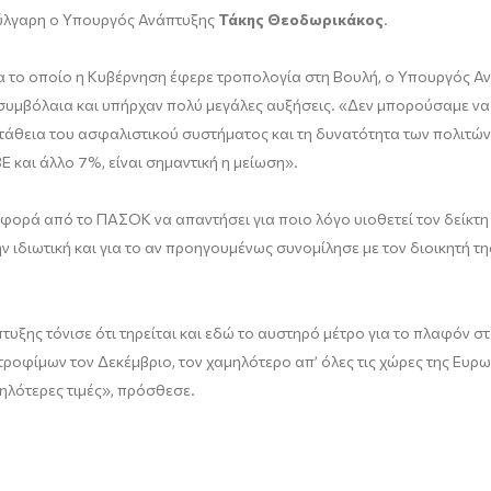
ύλγαρη ο Υπουργός Ανάπτυξης
Τάκης Θεοδωρικάκος
.
για το οποίο η Κυβέρνηση έφερε τροπολογία στη Βουλή, ο Υπουργός Α
συμβόλαια και υπήρχαν πολύ μεγάλες αυξήσεις. «Δεν μπορούσαμε να 
τάθεια του ασφαλιστικού συστήματος και τη δυνατότητα των πολιτών 
και άλλο 7%, είναι σημαντική η μείωση».
 φορά από το ΠΑΣΟΚ να απαντήσει για ποιο λόγο υιοθετεί τον δείκτη
την ιδιωτική και για το αν προηγουμένως συνομίλησε με τον διοικητή 
πτυξης τόνισε ότι τηρείται και εδώ το αυστηρό μέτρο για το πλαφόν 
οφίμων τον Δεκέμβριο, τον χαμηλότερο απ’ όλες τις χώρες της Ευρωζ
ηλότερες τιμές», πρόσθεσε.