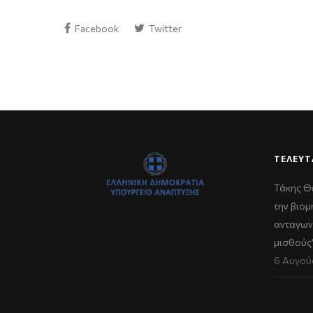
Facebook
Twitter
ΤΕΛΕΥΤ
Τάκης Θ
την βιομ
ανταγων
μισθούς
6 Αυγού