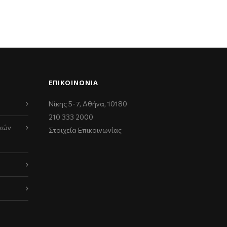
ΕΠΙΚΟΙΝΩΝΊΑ
Νίκης 5-7, Αθήνα, 10180
210 333 2000
κών
Στοιχεία Επικοινωνίας