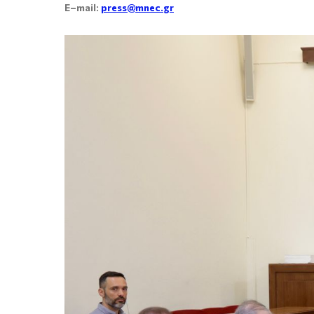
E
–
mail
:
press
@
mnec
.
gr