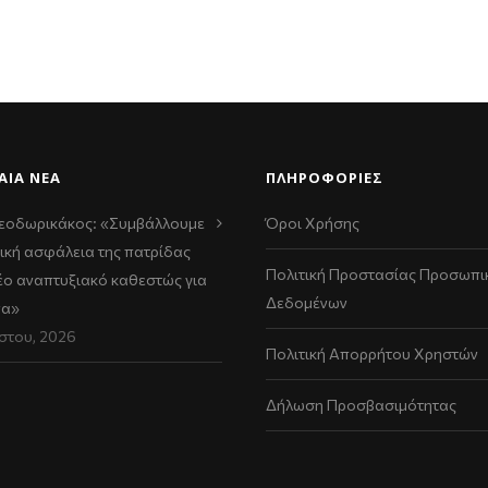
ΑΊΑ ΝΈΑ
ΠΛΗΡΟΦΟΡΙΕΣ
εοδωρικάκος: «Συμβάλλουμε
Όροι Χρήσης
ική ασφάλεια της πατρίδας
Πολιτική Προστασίας Προσωπι
νέο αναπτυξιακό καθεστώς για
Δεδομένων
να»
στου, 2026
Πολιτική Απορρήτου Χρηστών
Δήλωση Προσβασιμότητας