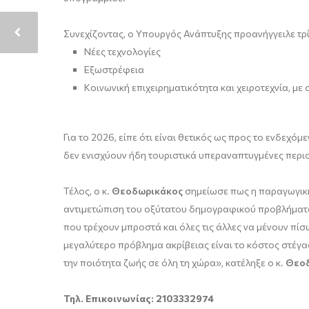
Συνεχίζοντας, ο Υπουργός Ανάπτυξης προανήγγειλε τρί
Νέες τεχνολογίες
Εξωστρέφεια
Κοινωνική επιχειρηματικότητα και χειροτεχνία, με
Για το 2026, είπε ότι είναι θετικός ως προς το ενδε
δεν ενισχύουν ήδη τουριστικά υπεραναπτυγμένες περι
Τέλος, ο κ.
Θεοδωρικάκος
σημείωσε πως η παραγωγική 
αντιμετώπιση του οξύτατου δημογραφικού προβλήματος
που τρέχουν μπροστά και όλες τις άλλες να μένουν πίσ
μεγαλύτερο πρόβλημα ακρίβειας είναι το κόστος στέγασ
την ποιότητα ζωής σε όλη τη χώρα», κατέληξε ο κ.
Θεο
Τηλ. Επικοινωνίας: 2103332974