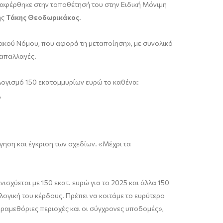
αναφέρθηκε στην τοποθέτησή του στην Ειδική Μόνιμη
ης
Τάκης Θεοδωρικάκος
.
ακού Νόμου, που αφορά τη μεταποίηση», με συνολικό
οαπαλλαγές.
ογισμό 150 εκατομμυρίων ευρώ το καθένα:
,
γηση και έγκριση των σχεδίων. «Μέχρι τα
νισχύεται με 150 εκατ. ευρώ για το 2025 και άλλα 150
 λογική του κέρδους. Πρέπει να κοιτάμε το ευρύτερο
παραμεθόριες περιοχές και οι σύγχρονες υποδομές»,