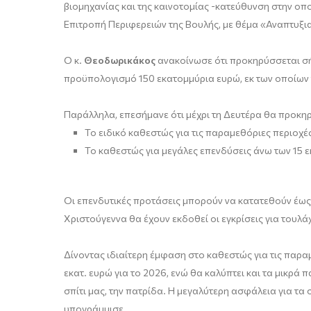
βιομηχανίας και της καινοτομίας -κατεύθυνση στην οπ
Επιτροπή Περιφερειών της Βουλής, με θέμα «Αναπτυξια
Ο κ.
Θεοδωρικάκος
ανακοίνωσε ότι προκηρύσσεται σ
προϋπολογισμό 150 εκατομμύρια ευρώ, εκ των οποίων 
Παράλληλα, επεσήμανε ότι μέχρι τη Δευτέρα θα προκ
Το ειδικό καθεστώς για τις παραμεθόριες περιοχ
Το καθεστώς για μεγάλες επενδύσεις άνω των 15 ε
Οι επενδυτικές προτάσεις μπορούν να κατατεθούν έως 
Χριστούγεννα θα έχουν εκδοθεί οι εγκρίσεις για τουλ
Δίνοντας ιδιαίτερη έμφαση στο καθεστώς για τις παραμ
εκατ. ευρώ για το 2026, ενώ θα καλύπτει και τα μικρά 
σπίτι μας, την πατρίδα. Η μεγαλύτερη ασφάλεια για τα
υπογράμμισε.