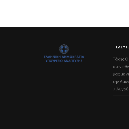
ΤΕΛΕΥΤ
Τάκης Θ
στην εθν
μας με 
την Άμυ
7 Αυγού