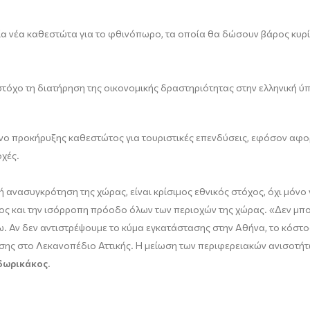
α νέα καθεστώτα για το φθινόπωρο, τα οποία θα δώσουν βάρος κυρίως
 στόχο τη διατήρηση της οικονομικής δραστηριότητας στην ελληνική ύπ
χόμενο προκήρυξης καθεστώτος για τουριστικές επενδύσεις, εφόσον αφ
οχές.
ανασυγκρότηση της χώρας, είναι κρίσιμος εθνικός στόχος, όχι μόνο γι
 και την ισόρροπη πρόοδο όλων των περιοχών της χώρας. «Δεν μπορ
ω. Αν δεν αντιστρέψουμε το κύμα εγκατάστασης στην Αθήνα, το κόστο
ης στο Λεκανοπέδιο Αττικής. Η μείωση των περιφερειακών ανισοτήτων 
δωρικάκος
.