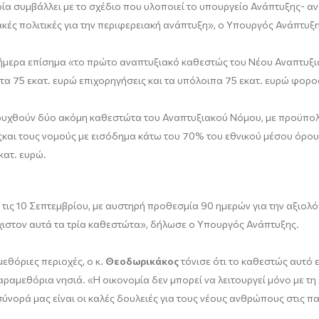
οία συμβάλλει με το σχέδιο που υλοποιεί το υπουργείο Ανάπτυξης- 
κές πολιτικές για την περιφερειακή ανάπτυξη», ο Υπουργός Ανάπτυξ
ήμερα επίσημα «το πρώτο αναπτυξιακό καθεστώς του Νέου Αναπτυξι
τα 75 εκατ. ευρώ επιχορηγήσεις και τα υπόλοιπα 75 εκατ. ευρώ φορ
ηρυχθούν δύο ακόμη καθεστώτα του Αναπτυξιακού Νόμου, με προϋπολ
έςκαι τους νομούς με εισόδημα κάτω του 70% του εθνικού μέσου όρου
κατ. ευρώ.
τις 10 Σεπτεμβρίου, με αυστηρή προθεσμία 90 ημερών για την αξιολό
άχιστον αυτά τα τρία καθεστώτα», δήλωσε ο Υπουργός Ανάπτυξης.
εθόριες περιοχές, ο κ.
Θεοδωρικάκος
τόνισε ότι το καθεστώς αυτό ε
παραμεθόρια νησιά. «Η οικονομία δεν μπορεί να λειτουργεί μόνο με τη
 σύνορά μας είναι οι καλές δουλειές για τους νέους ανθρώπους στις 