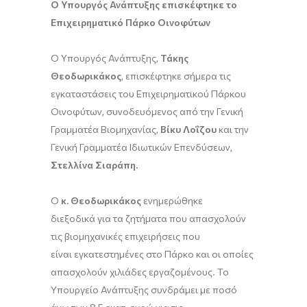
Ο Υπουργός Ανάπτυξης επισκέφτηκε το
Επιχειρηματικό Πάρκο Οινοφύτων
Ο Υπουργός Ανάπτυξης,
Τάκης
Θεοδωρικάκος
, επισκέφτηκε σήμερα τις
εγκαταστάσεις του Επιχειρηματικού Πάρκου
Οινοφύτων, συνοδευόμενος από την Γενική
Γραμματέα Βιομηχανίας,
Βίκυ Λοΐζου
και την
Γενική Γραμματέα Ιδιωτικών Επενδύσεων,
Στελλίνα Σιαράπη.
Ο
κ. Θεοδωρικάκος
ενημερώθηκε
διεξοδικά για τα ζητήματα που απασχολούν
τις βιομηχανικές επιχειρήσεις που
είναι εγκατεστημένες στο Πάρκο και οι οποίες
απασχολούν χιλιάδες εργαζομένους. Το
Υπουργείο Ανάπτυξης συνδράμει με ποσό