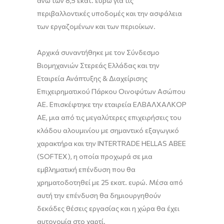
άνω των 8,5 εκατ. ευρώ για τις
περιβαλλοντικές υποδομές και την ασφάλεια
των εργαζομένων και των περιοίκων.
Αρχικά συναντήθηκε με τον Σύνδεσμο
Βιομηχανιών Στερεάς Ελλάδας και την
Εταιρεία Ανάπτυξης & Διαχείρισης
Επιχειρηματικού Πάρκου Οινοφύτων Ασώπου
ΑΕ. Επισκέφτηκε την εταιρεία ΕΛΒΑΛΧΑΛΚΟΡ
AE, μια από τις μεγαλύτερες επιχειρήσεις του
κλάδου αλουμινίου με σημαντικό εξαγωγικό
χαρακτήρα και την INTERTRADE HELLAS ABEE
(SOFTEX), η οποία προχωρά σε μια
εμβληματική επένδυση που θα
χρηματοδοτηθεί με 25 εκατ. ευρώ. Μέσα από
αυτή την επένδυση θα δημιουργηθούν
δεκάδες θέσεις εργασίας και η χώρα θα έχει
αυτονομία στο χαρτί.