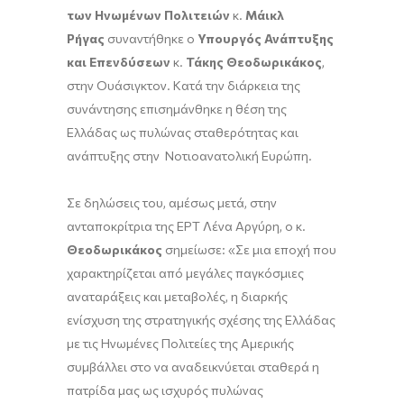
των Ηνωμένων Πολιτειών
κ.
Μάικλ
Ρήγας
συναντήθηκε ο
Υπουργός Ανάπτυξης
και Επενδύσεων
κ.
Τάκης Θεοδωρικάκος
,
στην Ουάσιγκτον. Κατά την διάρκεια της
συνάντησης επισημάνθηκε η θέση της
Ελλάδας ως πυλώνας σταθερότητας και
ανάπτυξης στην Νοτιοανατολική Ευρώπη.
Σε δηλώσεις του, αμέσως μετά, στην
ανταποκρίτρια της ΕΡΤ Λένα Αργύρη, ο κ.
Θεοδωρικάκος
σημείωσε: «Σε μια εποχή που
χαρακτηρίζεται από μεγάλες παγκόσμιες
αναταράξεις και μεταβολές, η διαρκής
ενίσχυση της στρατηγικής σχέσης της Ελλάδας
με τις Ηνωμένες Πολιτείες της Αμερικής
συμβάλλει στο να αναδεικνύεται σταθερά η
πατρίδα μας ως ισχυρός πυλώνας