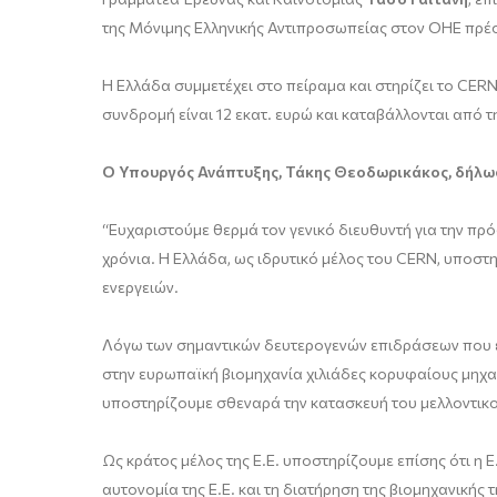
της Μόνιμης Ελληνικής Αντιπροσωπείας στον ΟΗΕ πρ
Η Ελλάδα συμμετέχει στο πείραμα και στηρίζει το CERN
συνδρομή είναι 12 εκατ. ευρώ και καταβάλλονται από τ
Ο Υπουργός Ανάπτυξης, Τάκης Θεοδωρικάκος, δήλω
“Ευχαριστούμε θερμά τον γενικό διευθυντή για την πρ
χρόνια. Η Ελλάδα, ως ιδρυτικό μέλος του CERN, υποστ
ενεργειών.
Λόγω των σημαντικών δευτερογενών επιδράσεων που έχε
στην ευρωπαϊκή βιομηχανία χιλιάδες κορυφαίους μηχαν
υποστηρίζουμε σθεναρά την κατασκευή του μελλοντικού 
Ως κράτος μέλος της Ε.Ε. υποστηρίζουμε επίσης ότι η Ε
αυτονομία της Ε.Ε. και τη διατήρηση της βιομηχανικής τ