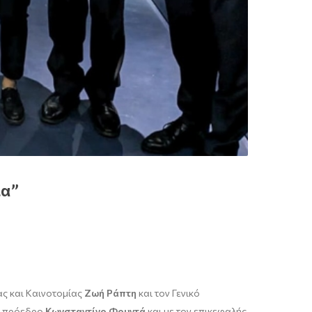
ία”
ς και Καινοτομίας
Ζωή Ράπτη
και τον Γενικό
έο πρόεδρο
Κωνσταντίνο Φουντά
και με τον επικεφαλής