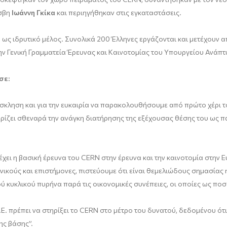
έσβη
Ιωάννη Γκίκα
και περιηγήθηκαν στις εγκαταστάσεις.
 ως ιδρυτικό μέλος. Συνολικά 200 Έλληνες εργάζονται και μετέχουν α
ην Γενική Γραμματεία Έρευνας και Καινοτομίας του Υπουργείου Ανάπτ
σε:
όσκληση και για την ευκαιρία να παρακολουθήσουμε από πρώτο χέρι το
ηρίζει σθεναρά την ανάγκη διατήρησης της εξέχουσας θέσης του ως 
ι η βασική έρευνα του CERN στην έρευνα και την καινοτομία στην Ευ
ικούς και επιστήμονες, πιστεύουμε ότι είναι θεμελιώδους σημασίας η
κυκλικού πυρήνα παρά τις οικονομικές συνέπειες, οι οποίες ως ποσο
.Ε. πρέπει να στηρίξει το CERN στο μέτρο του δυνατού, δεδομένου ότι
ης βάσης”.