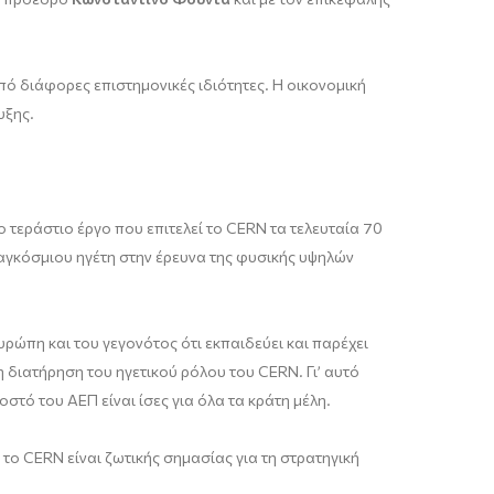
πό διάφορες επιστημονικές ιδιότητες. Η οικονομική
υξης.
 τεράστιο έργο που επιτελεί το CERN τα τελευταία 70
παγκόσμιου ηγέτη στην έρευνα της φυσικής υψηλών
ρώπη και του γεγονότος ότι εκπαιδεύει και παρέχει
 διατήρηση του ηγετικού ρόλου του CERN. Γι’ αυτό
στό του ΑΕΠ είναι ίσες για όλα τα κράτη μέλη.
 το CERN είναι ζωτικής σημασίας για τη στρατηγική