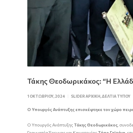
Τάκης Θεοδωρικάκος: “Η Ελλάδα
1 ΟΚΤΩΒΡΊΟΥ, 2024
SLIDER ΑΡΧΙΚΉ
,
ΔΕΛΤΊΑ ΤΎΠΟΥ
Ο Υπουργός Ανάπτυξης επισκέφτηκε
τον
χώρο πειρ
Ο Υπουργός Ανάπτυξης
Τάκης Θεοδωρικάκος
, συνοδ
Γραμματέα Έρευνας και Καινοτομίας
Τάσο Γαϊτάνη
, ε