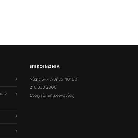
ΕΠΙΚΟΙΝΩΝΊΑ
Νίκης 5-7, Αθήνα, 10180
210 333 2000
κών
Στοιχεία Επικοινωνίας