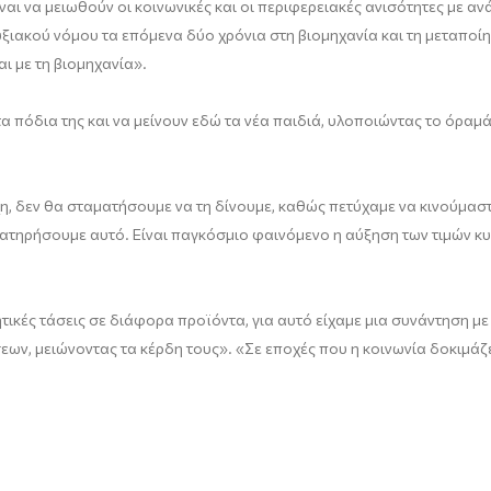
ίναι να μειωθούν οι κοινωνικές και οι περιφερειακές ανισότητες με 
ξιακού νόμου τα επόμενα δύο χρόνια στη βιομηχανία και τη μεταπο
ι με τη βιομηχανία».
α πόδια της και να μείνουν εδώ τα νέα παιδιά, υλοποιώντας το όραμά
χη, δεν θα σταματήσουμε να τη δίνουμε, καθώς πετύχαμε να κινούμασ
διατηρήσουμε αυτό. Είναι παγκόσμιο φαινόμενο η αύξηση των τιμών κ
κές τάσεις σε διάφορα προϊόντα, για αυτό είχαμε μια συνάντηση με
ν, μειώνοντας τα κέρδη τους». «Σε εποχές που η κοινωνία δοκιμάζετα