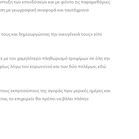
ανάπτυξη των επενδύσεων και με φόντο τις παραμεθόριες
ίηση με γεωγραφική αναφορά και ταυτόχρονα
 τους και δημιουργώντας την οικογένειά τους» είπε
τε με τον χαμηλότερο πληθωρισμό τροφίμων σε όλη την
υρίως λόγω του κορωνοϊού και των δύο πολέμων, εδώ
 τους εκπροσώπους της αγοράς πριν μερικές ημέρες και
ι, το επιχειρείν θα πρέπει να βάλει πλάτη»