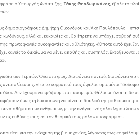
η φράση ο Υπουργός Ανάπτυξης,
Τάκης Θεοδωρικάκος
, έβαλε το πλα
μπών.
ους δημοσιογράφους Δημήτρη Οικονόμου και Άκη Παυλόπουλο – επισ
, κινδύνους, αλλά και ευκαιρίες και θα έπρεπε να υπάρχει σοβαρή σ
σπης, πρωτοφανείς συκοφαντίες και αθλιότητες. «Όποτε αυτό έχει ξ
χει κανείς το δικαίωμα να μένει απαθής και σιωπηλός. Εκτοξεύονται 
α».
ραγωδία των Τεμπών. Όλα στο φως. Διαφάνεια παντού, διαφάνεια για τ
ς αντιπολίτευσης. «Για το κομματικό τους όφελος ορισμένοι “δολοφο
ε όλοι. Δεν έχουμε να κρύψουμε το παραμικρό. Θέλουμε όλοι τη δικαι
 αφήσουν όμως τη δικαιοσύνη να κάνει τη δουλειά της με θεσμικό τρ
α συναισθήματα των ανθρώπων, με την ανάγκη ενός ολόκληρου λαού να 
υν τις ευθύνες τους και τον θεσμικό τους ρόλο» υπογράμμισε.
υλοποιείται για την ενίσχυση της βιομηχανίας, λέγοντας πως «οφείλου