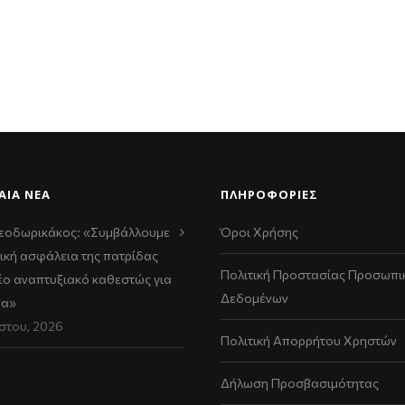
ΑΊΑ ΝΈΑ
ΠΛΗΡΟΦΟΡΙΕΣ
εοδωρικάκος: «Συμβάλλουμε
Όροι Χρήσης
ική ασφάλεια της πατρίδας
Πολιτική Προστασίας Προσωπι
νέο αναπτυξιακό καθεστώς για
Δεδομένων
να»
στου, 2026
Πολιτική Απορρήτου Χρηστών
Δήλωση Προσβασιμότητας