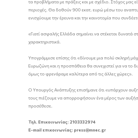
τα προβλήματα με πράξεις και με σχέδιο. Στόχος μας ε
περιοχές. Θα δοθούν 900 εκατ. ευρώ μέσω του αναπτυ
ενισχύουμε την έρευνα και την καινοτομία που συνδέετα
«Γιατί ασφαλής Ελλάδα σημαίνει να στέκεται δυνατά στ
χαρακτηριστικά.
Υπογράμμισε επίσης ότι «δίνουμε μια πολύ σκληρή μά
Ευρωζώνη και η προσπάθεια θα συνεχιστεί για να το 
όμως το φρενάραμε καλύτερα από τις άλλες χώρες».
Ο Υπουργός Ανάπτυξης επισήμανε ότι «υπάρχουν αυξητι
τους πιέζουμε να απορροφήσουν ένα μέρος των αυξήσεω
προσέθεσε.
Τηλ. Επικοινωνίας: 2103332974
E-mail επικοινωνίας: press@mnec.gr