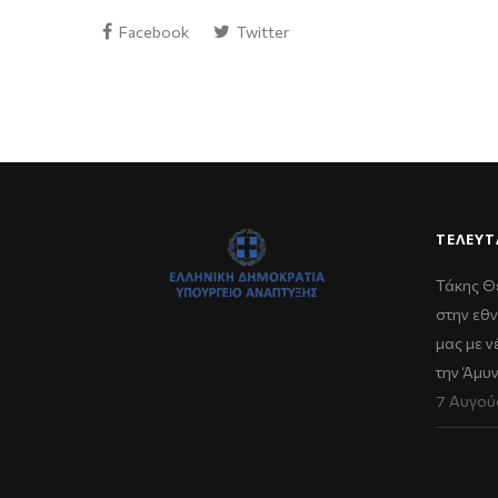
Facebook
Twitter
ΤΕΛΕΥΤ
Τάκης Θ
στην εθν
μας με 
την Άμυ
7 Αυγού