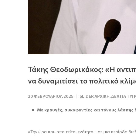
Τάκης Θεοδωρικάκος: «Η αντιπ
να δυναμιτίσει το πολιτικό κλί
20 ΦΕΒΡΟΥΑΡΊΟΥ, 2025
SLIDER ΑΡΧΙΚΉ
,
ΔΕΛΤΊΑ ΤΎΠ
Με κραυγές, συκοφαντίες και τόνους λάσπης δ
«Την ώρα που απαιτείται ενότητα – σε μια περίοδο διε