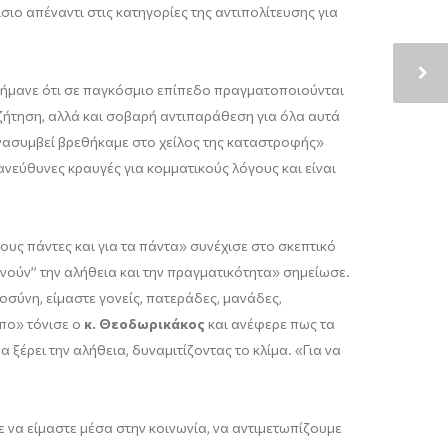
ίσιο απέναντι στις κατηγορίες της αντιπολίτευσης για
ήμανε ότι σε παγκόσμιο επίπεδο πραγματοποιούνται
υζήτηση, αλλά και σοβαρή αντιπαράθεση για όλα αυτά
ανασυμβεί βρεθήκαμε στο χείλος της καταστροφής»
ανεύθυνες κραυγές για κομματικούς λόγους και είναι
ους πάντες και για τα πάντα» συνέχισε στο σκεπτικό
νούν” την αλήθεια και την πραγματικότητα» σημείωσε.
οσύνη, είμαστε γονείς, πατεράδες, μανάδες,
όπο» τόνισε ο
κ. Θεοδωρικάκος
και ανέφερε πως τα
ξέρει την αλήθεια, δυναμιτίζοντας το κλίμα. «Για να
με να είμαστε μέσα στην κοινωνία, να αντιμετωπίζουμε