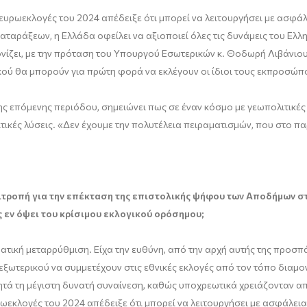
ευρωεκλογές του 2024 απέδειξε ότι μπορεί να λειτουργήσει με ασφάλε
ναταράξεων, η Ελλάδα οφείλει να αξιοποιεί όλες τις δυνάμεις του Ελλ
τονίζει, με την πρόταση του Υπουργού Εσωτερικών κ. Θοδωρή Λιβάνι
ικού θα μπορούν για πρώτη φορά να εκλέγουν οι ίδιοι τους εκπροσώπ
 επόμενης περιόδου, σημειώνει πως σε έναν κόσμο με γεωπολιτικές 
τικές λύσεις. «Δεν έχουμε την πολυτέλεια πειραματισμών, που στο πα
ιτροπή για την επέκταση της επιστολικής ψήφου των Αποδήμων στ
 εν όψει του κρίσιμου εκλογικού ορόσημου;
ρατική μεταρρύθμιση. Είχα την ευθύνη, από την αρχή αυτής της προσπά
 εξωτερικού να συμμετέχουν στις εθνικές εκλογές από τον τόπο διαμο
ητά τη μέγιστη δυνατή συναίνεση, καθώς υποχρεωτικά χρειάζονταν απ
ωεκλογές του 2024 απέδειξε ότι μπορεί να λειτουργήσει με ασφάλεια 