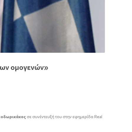
 των ομογενών»
εοδωρικάκος
σε συνέντευξή του στην εφημερίδα Real