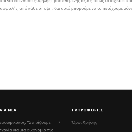
αι για επενδύσεις υψηλής προστιθέμενης αξίας, όπως τα logistics κα
πιο ασφαλής, από κάθε άποψη. Και αυτό μπορούμε να το πετύχουμε μό
ΑΊΑ ΝΈΑ
ΠΛΗΡΟΦΟΡΙΕΣ
εοδωρικάκος: “Στηρίζουμε
Όροι Χρήσης
ηχανία για μια οικονομία πιο