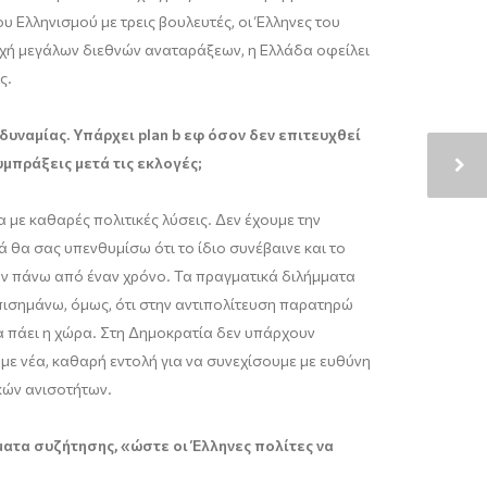
 Ελληνισμού με τρεις βουλευτές, οι Έλληνες του
οχή μεγάλων διεθνών αναταράξεων, η Ελλάδα οφείλει
ς.
υναμίας. Υπάρχει plan b εφ όσον δεν επιτευχθεί
μπράξεις μετά τις εκλογές;
 με καθαρές πολιτικές λύσεις. Δεν έχουμε την
θα σας υπενθυμίσω ότι το ίδιο συνέβαινε και το
υν πάνω από έναν χρόνο. Τα πραγματικά διλήμματα
 επισημάνω, όμως, ότι στην αντιπολίτευση παρατηρώ
να πάει η χώρα. Στη Δημοκρατία δεν υπάρχουν
με νέα, καθαρή εντολή για να συνεχίσουμε με ευθύνη
κών ανισοτήτων.
ματα συζήτησης, «ώστε οι Έλληνες πολίτες να