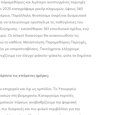
 παραμεθόριες και λιγότερο ανεπτυγμένες περιοχές
. Το 2025 καταγράψαμε ρεκόρ πληρωμών, ύψους 340
ιφέρεια. Παράλληλα, θεσπίσαμε σαφή και δεσμευτικά
 να τελειώσουμε οριστικά με τις παθογένειες του
Ενίσχυσης – κατατέθηκαν 361 επενδυτικά σχέδια, ενώ
ρώ. Οι τελικοί δικαιούχοι θα ανακοινωθούν τις
ρώ το καθένα: Μεταποίηση, Παραμεθόριες Περιοχές,
νία, με υπεραποσβέσεις. Ταυτόχρονα, ελέγχουμε
νεχίζουμε τον έλεγχο φάκελο-φάκελο, ώστε τα δημόσια
έρνετε τις επόμενες ημέρες;
 επιχειρείν και όχι ως εμπόδιο. Το Υπουργείο
κασιών στη βιομηχανία. Καταργούμε περιττές
ρηματικών πάρκων, αναβαθμίζουμε την ψηφιακή
πιο διαφανές και πιο φιλικό περιβάλλον για την