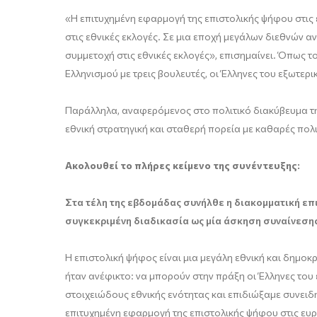
«Η επιτυχημένη εφαρμογή της επιστολικής ψήφου στις 
στις εθνικές εκλογές. Σε μια εποχή μεγάλων διεθνών α
συμμετοχή στις εθνικές εκλογές», επισημαίνει. Όπως 
Ελληνισμού με τρεις βουλευτές, οι Έλληνες του εξωτερ
Παράλληλα, αναφερόμενος στο πολιτικό διακύβευμα της
εθνική στρατηγική και σταθερή πορεία με καθαρές πολι
Ακολουθεί το πλήρες κείμενο της συνέντευξης:
Στα τέλη της εβδομάδας συνήλθε η διακομματική επ
συγκεκριμένη διαδικασία ως μία άσκηση συναίνεσης
Η επιστολική ψήφος είναι μια μεγάλη εθνική και δημοκ
ήταν ανέφικτο: να μπορούν στην πράξη οι Έλληνες του
στοιχειώδους εθνικής ενότητας και επιδιώξαμε συνειδ
επιτυχημένη εφαρμογή της επιστολικής ψήφου στις ευρ