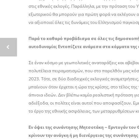
στις εθνικές εκλογές. Παράλληλα, με την πρόταση του
εξωτερικού θα μπορούν για πρώτη φορά να εκλέγουν οι
να αξιοποιεί όλες τις δυνάμεις του Ελληνισμού παγκοσμ
Παρά το καθαρό προβάδισμα σε όλες τις δημοσκοπήσε
αυτοδυναμία; Εντοπίζετε ανάμεσα στα κόμματα της 
Σε έναν κόσμο με γεωπολιτικές αναταράξεις και αβεβαι
πολυτέλεια πειραματισμών, που στο παρελθόν μας κόστ
2023. Τότε, σε δύο διαδοχικές εκλογικές αναμετρήσε
μπαίνουν όταν έρχεται η ώρα της κρίσης, στο τέλος της
άπνοια ιδεών. Δεν βλέπω καμία ρεαλιστική πρόταση για
αδιέξοδα, οι πολίτες είναι αυτοί που αποφασίζουν. Ε
το έργο της εθνικής ασφάλειας, των μεταρρυθμίσεων κ
Εν όψει της συνάντησης Μητσοτάκη – Ερντογάν τον 
κρίνουν την ανάγκη ή μη διενέργειας της συνάντησης