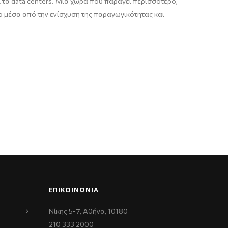
ι τα data centers. Μια χώρα που παράγει περισσότερο,
νο μέσα από την ενίσχυση της παραγωγικότητας και
ΕΠΙΚΟΙΝΩΝΊΑ
Νίκης 5-7, Αθήνα, 10180
210 333 2000