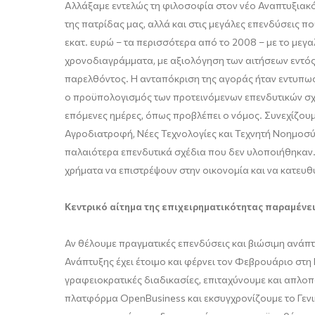
Αλλάξαμε εντελώς τη φιλοσοφία στον νέο Αναπτυξιακό
της πατρίδας μας, αλλά και στις μεγάλες επενδύσεις 
εκατ. ευρώ – τα περισσότερα από το 2008 – με το με
χρονοδιαγράμματα, με αξιολόγηση των αιτήσεων εντός 
παρελθόντος. Η ανταπόκριση της αγοράς ήταν εντυπωσ
ο προϋπολογισμός των προτεινόμενων επενδυτικών σχεδ
επόμενες ημέρες, όπως προβλέπει ο νόμος. Συνεχίζου
Αγροδιατροφή, Νέες Τεχνολογίες και Τεχνητή Νοημοσύν
παλαιότερα επενδυτικά σχέδια που δεν υλοποιήθηκαν.
χρήματα να επιστρέψουν στην οικονομία και να κατευ
Κεντρικό αίτημα της επιχειρηματικότητας παραμένει
Αν θέλουμε πραγματικές επενδύσεις και βιώσιμη ανάπτυ
Ανάπτυξης έχει έτοιμο και φέρνει τον Φεβρουάριο στ
γραφειοκρατικές διαδικασίες, επιταχύνουμε και απλο
πλατφόρμα OpenBusiness και εκσυγχρονίζουμε το Γενικ