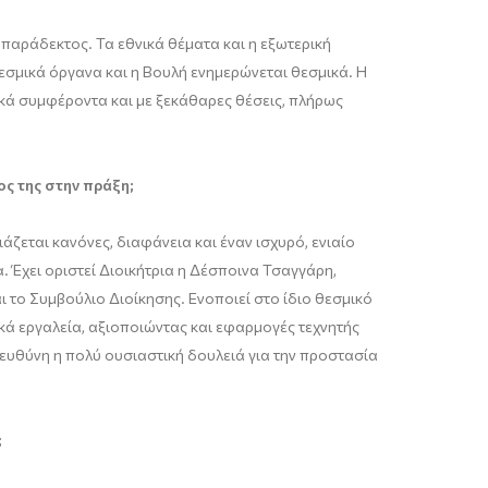
απαράδεκτος. Τα εθνικά θέματα και η εξωτερική
θεσμικά όργανα και η Βουλή ενημερώνεται θεσμικά. Η
ικά συμφέροντα και με ξεκάθαρες θέσεις, πλήρως
ς της στην πράξη;
ζεται κανόνες, διαφάνεια και έναν ισχυρό, ενιαίο
 Έχει οριστεί Διοικήτρια η Δέσποινα Τσαγγάρη,
ι το Συμβούλιο Διοίκησης. Ενοποιεί στο ίδιο θεσμικό
κά εργαλεία, αξιοποιώντας και εφαρμογές τεχνητής
η ευθύνη η πολύ ουσιαστική δουλειά για την προστασία
;