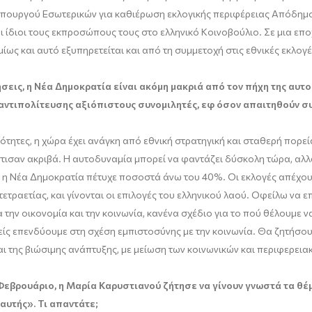
 Υπουργού Εσωτερικών για καθιέρωση εκλογικής περιφέρειας Απόδημου
 ίδιοι τους εκπροσώπους τους στο ελληνικό Κοινοβούλιο. Σε μια επ
ίως και αυτό εξυπηρετείται και από τη συμμετοχή στις εθνικές εκλογέ
ις, η Νέα Δημοκρατία είναι ακόμη μακριά από τον πήχη της αυτοδ
αντιπολίτευσης αξιόπιστους συνομιλητές, εφ όσον απαιτηθούν συ
ότητες, η χώρα έχει ανάγκη από εθνική στρατηγική και σταθερή πορεία
ισαν ακριβά. Η αυτοδυναμία μπορεί να φαντάζει δύσκολη τώρα, αλλά 
ις, η Νέα Δημοκρατία πέτυχε ποσοστά άνω του 40%. Οι εκλογές απέχο
 τετραετίας, και γίνονται οι επιλογές του ελληνικού λαού. Οφείλω να
 την οικονομία και την κοινωνία, κανένα σχέδιο για το πού θέλουμε 
μείς επενδύουμε στη σχέση εμπιστοσύνης με την κοινωνία. Θα ζητήσου
αι της βιώσιμης ανάπτυξης, με μείωση των κοινωνικών και περιφερεια
Φεβρουάριο, η Μαρία Καρυστιανού ζήτησε να γίνουν γνωστά τα θέ
 αυτής». Τι απαντάτε;