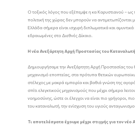
Ο τοξικός λόγος που εξέπεμψε η κα Καρυστιανού – ως π
πολιτική της χώρας δεν μπορούν να αντιμετωπίζονται 
Ελλάδα σήμερα είναι ισχυρή διπλωματικά και αμυντικά
εδραιωμένες στο Διεθνές Δίκαιο.
Η νέα Ανεξάρτητη Αρχή Προστασίας του Καταναλωτή π
Δημιουργήσαμε την Ανεξάρτητη Αρχή Προστασίας του Κα
μηχανισμό εποπτείας, στα πρότυπα θετικών ευρωπαϊκών
στέλεχος με μακρά εμπειρία και βαθιά γνώση της αγορά
σπίτι ελεγκτικούς μηχανισμούς που μέχρι σήμερα λειτ
νοημοσύνης, ώστε οι έλεγχοι να είναι πιο γρήγοροι, πι
του καταναλωτή, την ενίσχυση του υγιούς ανταγωνισμο
Τι αποτελέσματα έχουμε μέχρι στιγμής για τον νέο 