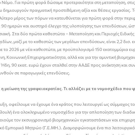
 Νόμο. Για πρώτη φορά δώσαμε προτεραιότητα στη μεταποίηση, στις
που δημιουργούν πραγματική προστιθέμενη αξία και θέσεις εργασίας
γαλύτερο μέρος των πόρων να κατευθύνεται για πρώτη φορά στην περ
90 ημερών και αυστηρό έλεγχο της υλοποίησης των επενδύσεων, ώστε
ιακή. Στα δύο πρώτα καθεστώτα – Μεταποίηση και Περιοχές Ειδικής 
ίων, μαζί με το καθεστώς των μεγάλων επενδύσεων, είναι 2,2 δισ. ευ
με το 2026 με νέα καθεστώτα, με προϋπολογισμό 150 εκατομμύρια ευ
η, Κοινωνική Επιχειρηματικότητα, αλλά και για την αμυντική βιομηχα
 Ήδη, 90 εκατ. ευρώ έχουν σταλθεί στην ΑΑΔΕ προς ανάκτηση και συ
θυνθούν σε παραγωγικές επενδύσεις.
 η μείωση της γραφειοκρατίας. Τι αλλάζει με το νομοσχέδιο που φ
ξη, οφείλουμε να έχουμε ένα κράτος που λειτουργεί ως σύμμαχος του
η Βουλή ένα ολοκληρωμένο νομοσχέδιο για την απλοποίηση των διαδι
ποιούμε τον εκσυγχρονισμό βιομηχανικών εγκαταστάσεων και επιχει
ό Εμπορικό Μητρώο (Γ.Ε.ΜΗ.). Διαμορφώνουμε ένα πιο λειτουργικό, 