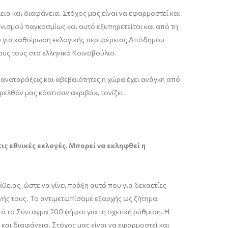
ια και διαφάνεια. Στόχος μας είναι να εφαρμοστεί και
ηνισμού παγκοσμίως και αυτό εξυπηρετείται και από τη
ου για καθιέρωση εκλογικής περιφέρειας Απόδημου
ους τους στο ελληνικό Κοινοβούλιο.
αναταράξεις και αβεβαιότητες η χώρα έχει ανάγκη από
ρελθόν μας κόστισαν ακριβά», τονίζει.
ις εθνικές εκλογές. Μπορεί να εκληφθεί η
θειας, ώστε να γίνει πράξη αυτό που για δεκαετίες
νής τους. Το αντιμετωπίσαμε εξαρχής ως ζήτημα
ό το Σύνταγμα 200 ψήφοι για τη σχετική ρύθμιση. Η
και διαφάνεια. Στόχος μας είναι να εφαρμοστεί και