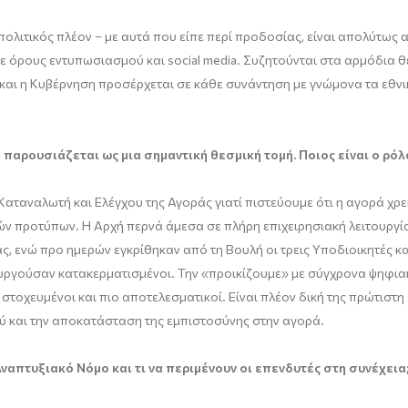
ολιτικός πλέον – με αυτά που είπε περί προδοσίας, είναι απολύτως 
με όρους εντυπωσιασμού και social media. Συζητούνται στα αρμόδια 
 και η Κυβέρνηση προσέρχεται σε κάθε συνάντηση με γνώμονα τα εθν
αρουσιάζεται ως μια σημαντική θεσμική τομή. Ποιος είναι ο ρόλο
ταναλωτή και Ελέγχου της Αγοράς γιατί πιστεύουμε ότι η αγορά χρειά
 προτύπων. Η Αρχή περνά άμεσα σε πλήρη επιχειρησιακή λειτουργία.
ς, ενώ προ ημερών εγκρίθηκαν από τη Βουλή οι τρεις Υποδιοικητές κα
ουργούσαν κατακερματισμένοι. Την «προικίζουμε» με σύγχρονα ψηφια
ο στοχευμένοι και πιο αποτελεσματικοί. Είναι πλέον δική της πρώτιστ
ύ και την αποκατάσταση της εμπιστοσύνης στην αγορά.
Αναπτυξιακό Νόμο και τι να περιμένουν οι επενδυτές στη συνέχεια