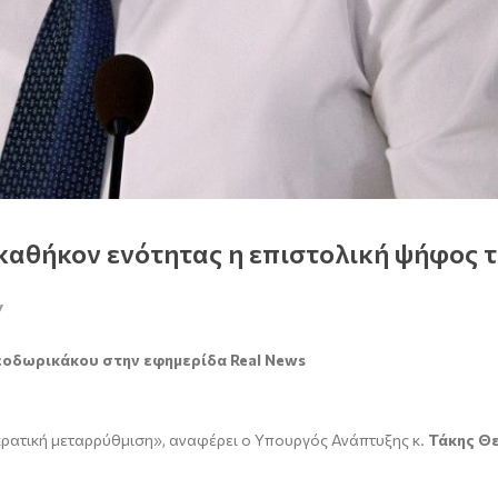
καθήκον ενότητας η επιστολική ψήφος
Υ
εοδωρικάκου στην εφημερίδα R
eal News
οκρατική μεταρρύθμιση», αναφέρει ο Υπουργός Ανάπτυξης κ.
Τάκης Θ