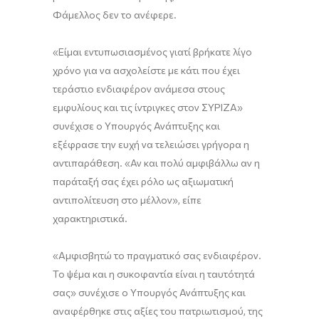
Φάμελλος δεν το ανέφερε.
«Είμαι εντυπωσιασμένος γιατί βρήκατε λίγο
χρόνο για να ασχολείστε με κάτι που έχει
τεράστιο ενδιαφέρον ανάμεσα στους
εμφυλίους και τις ίντριγκες στον ΣΥΡΙΖΑ»
συνέχισε ο Υπουργός Ανάπτυξης και
εξέφρασε την ευχή να τελειώσει γρήγορα η
αντιπαράθεση. «Αν και πολύ αμφιβάλλω αν η
παράταξή σας έχει ρόλο ως αξιωματική
αντιπολίτευση στο μέλλον», είπε
χαρακτηριστικά.
«Αμφισβητώ το πραγματικό σας ενδιαφέρον.
Το ψέμα και η συκοφαντία είναι η ταυτότητά
σας» συνέχισε ο Υπουργός Ανάπτυξης και
αναφέρθηκε στις αξίες του πατριωτισμού, της