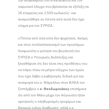
την αναβάθμιση του e-katanalotis και τον
σαρωτικό έλεγχο που βρίσκεται σε εξέλιξη σε
26 εταιρείας και 2.500 κωδικούς- και
αναρωτήθηκε αν τίποτα από αυτά δεν έχει
νόημα για τον ΣΥΡΙΖΑ.
«Τίποτα από όσα είπα δεν ψηφίσατε. Ακόμη
και στον πολλαπλασιασμό των προστίμων
διαφωνείτε;» ρώτησε τον βουλευτή του
ΣΥΡΙΖΑ ο Υπουργός Ανάπτυξης και
ξεκαθάρισε ότι δεν είναι στις προθέσεις του
να πάρει πίσω τα μέτρα ελέγχου των τιμών
που έχει λάβει η κυβέρνηση. Ειδικά για την
αναφορά του κ. Φάμελλου στον ΙΕΛΚΑ τον
Σεπτέμβριο ο
κ. Θεοδωρικάκος
επισήμανε
ότι από τον Μάιο μέχρι τον Αύγουστο ήταν
αρνητικός ο πληθωρισμός τροφίμων και
βασικών ειδών διαβίωσης, αλλά ο κ.