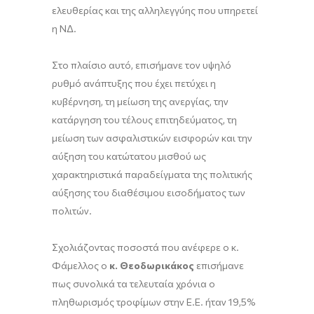
ελευθερίας και της αλληλεγγύης που υπηρετεί
η ΝΔ.
Στο πλαίσιο αυτό, επισήμανε τον υψηλό
ρυθμό ανάπτυξης που έχει πετύχει η
κυβέρνηση, τη μείωση της ανεργίας, την
κατάργηση του τέλους επιτηδεύματος, τη
μείωση των ασφαλιστικών εισφορών και την
αύξηση του κατώτατου μισθού ως
χαρακτηριστικά παραδείγματα της πολιτικής
αύξησης του διαθέσιμου εισοδήματος των
πολιτών.
Σχολιάζοντας ποσοστά που ανέφερε ο κ.
Φάμελλος ο
κ. Θεοδωρικάκος
επισήμανε
πως συνολικά τα τελευταία χρόνια ο
πληθωρισμός τροφίμων στην Ε.Ε. ήταν 19,5%