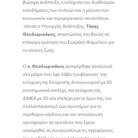
βιώσιμη ανάπτυξη, η ενίσχυση του διαθέσιμου
εισοδήματος των πολιτών και η μείωση των
κοινωνικών και περιφερειακών ανισοτήτων,
τόνισε ο Υπουργός Ανάπτυξης,
Τάκης
Θεοδωρικάκος
, απαντώντας στη Βουλή σε
επίκαιρη ερώτηση του Σωκράτη Φάμελλου για
το κόστος ζωής.
Ο
κ. Θεοδωρικάκος
αναφέρθηκε αναλυτικά
στα μέτρα που έχει λάβει η κυβέρνηση -την
ενίσχυση της Επιτροπής Ανταγωνισμού με 50
επιστημονικά στελέχη, την ενίσχυση της
ΔΙΜΕΑ με 30 νέα στελέχη για το έργο της, τον
πολλαπλασιασμό των προστίμων για το
περιθώριο κέρδους και την απαγόρευση
προσφορών σε προϊόντα που έχουν
ανατιμηθεί, τη συνεργασία με τις περιφέρειες,