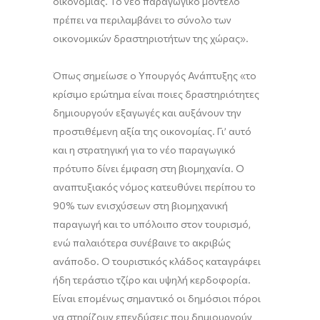
οικονομίας. Το νέο παραγωγικό μοντέλο
πρέπει να περιλαμβάνει το σύνολο των
οικονομικών δραστηριοτήτων της χώρας».
Όπως σημείωσε ο Υπουργός Ανάπτυξης «το
κρίσιμο ερώτημα είναι ποιες δραστηριότητες
δημιουργούν εξαγωγές και αυξάνουν την
προστιθέμενη αξία της οικονομίας. Γι’ αυτό
και η στρατηγική για το νέο παραγωγικό
πρότυπο δίνει έμφαση στη βιομηχανία. Ο
αναπτυξιακός νόμος κατευθύνει περίπου το
90% των ενισχύσεων στη βιομηχανική
παραγωγή και το υπόλοιπο στον τουρισμό,
ενώ παλαιότερα συνέβαινε το ακριβώς
ανάποδο. Ο τουριστικός κλάδος καταγράφει
ήδη τεράστιο τζίρο και υψηλή κερδοφορία.
Είναι επομένως σημαντικό οι δημόσιοι πόροι
να στηρίζουν επενδύσεις που δημιουργούν