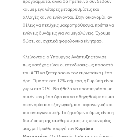
προγράμματα, αλλά θα πρέπει να συνδεθούν
και με μεγαλύτερες μεταρρυθμίσεις και
αλλαγές και να ενώνονται. Στην οικονομία, αν
θέλεις να πετύχεις μακροπρόθεσμα, πρέπει να
ενώνεις δυνάμεις για να μεγαλώνεις. Έχουμε
δώσει και σχετικά φορολογικά κίνητρα».
Κλείνοντας, ο Υπουργός Ανάπτυξης τόνισε
πως «στόχος είναι οι επενδύσεις ως ποσοστό
του ΑΕΠ να ξεπεράσουν τον ευρωπαϊκό μέσο
όρο. Είμαστε στο 17% σήμερα, η Ευρώπη είναι
γύρω στο 21%. Θα ήθελα να προσπεράσουμε
αυτόν τον μέσο όρο και να οδηγηθούμε σε μια
οικονομία πιο εξαγωγική, πιο παραγωγική και
πιο ανταγωνιστική. Το ζητούμενο όμως είναι η
διατήρηση της σταθερότητας της οικονομίας
μας, με Πρωθυπουργό τον
Κυριάκο
Μητσοτάκη
. Ο ελληνικός λαός στις επόμενες