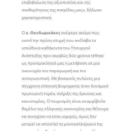
επιβεβαίωση της αξιοπιστίας και της
σταθερότητας της πατρίδας μας», δήλωσε
χαρακτηριστικά.
Ο
κ. Θεοδωρικάκος
ανέφερε ακόμα πως
«από την πρώτη στιγμή που ανέλαβα τα
υπεύθυνα καθήκοντα του Υπουργού
Ανάπτυξης πριν ακριβώς δύο χρόνια τέθηκε
ως προτεραιότητά μας η μετάβαση σε μια
οικονομία πιο παραγωγική και πιο
ανταγωνιστική. Με βασικούς πυλώνες μια
σύγχρονη ελληνική βιομηχανία, έναν δυναμικό
πρωτογενή τομέα, στήριξη της έρευνας και
καινοτομίας. Ο τουρισμός είναι αναμφίβολα
θεμέλιο της ελληνικής οικονομίας και θέλουμε
να συνεχίσει να είναι ισχυρός, όμως δεν
μπορεί να αποτελεί τη μονοκαλλιέργεια της