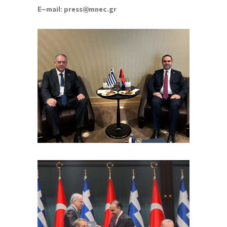
E
–
mail
:
press
@
mnec
.
gr