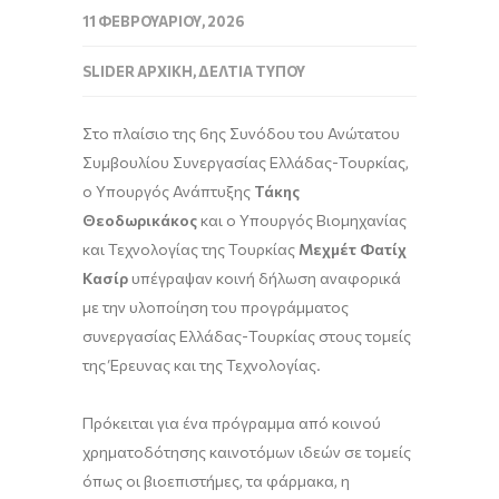
11 ΦΕΒΡΟΥΑΡΊΟΥ, 2026
SLIDER ΑΡΧΙΚΉ
,
ΔΕΛΤΊΑ ΤΎΠΟΥ
Στο πλαίσιο της 6ης Συνόδου του Ανώτατου
Συμβουλίου Συνεργασίας Ελλάδας-Τουρκίας,
ο Υπουργός Ανάπτυξης
Τάκης
Θεοδωρικάκος
και ο Υπουργός Βιομηχανίας
και Τεχνολογίας της Τουρκίας
Μεχμέτ Φατίχ
Κασίρ
υπέγραψαν κοινή δήλωση αναφορικά
με την υλοποίηση του προγράμματος
συνεργασίας Ελλάδας-Τουρκίας στoυς τομείς
της Έρευνας και της Τεχνολογίας.
Πρόκειται για ένα πρόγραμμα από κοινού
χρηματοδότησης καινοτόμων ιδεών σε τομείς
όπως οι βιοεπιστήμες, τα φάρμακα, η