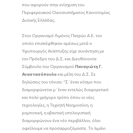
που αφορούν στην ενίσχυση του
Περιφερειακού Οικοσυστήματος Καινοτομίας
Δυτικής Ελλάδας.
Στον Οργανισμό Λιμένος Πατρών Α.Ε. τον
οποίο επισκέφθηκαν αμέσως μετά ο
Υφυπουργός Ανάπτυξης είχε συνάντηση με
τον Πρόεδρο του Δ.Σ. και Διευθύνοντα
Σύμβουλο του Οργανισμού
Παναγιώτη Γ.
Αναστασόπουλο
και μέλη του Δ.Σ. Σε
δηλώσεις του τόνισε: “Σ΄έναν κόσμο που
διαμορφώνεται μ΄έναν εντελώς διαφορετικό
και πολύ γρήγορο τρόπο όπου οι νέες
τεχνολογίες, η Τεχνητή Νοημοσύνη, η
ρομποτική, η κβαντική υπολογιστική
διαμορφώνουν ένα νέο περιβάλλον, όλοι
οφείλουμε να προσαρμοζόμαστε. Το λιμάνι