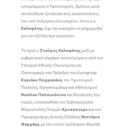
υπογράμμισε ο Υφυπουργός. Αμέσως μετά
ακολούθησε ξενάγηση στις εγκαταστάσεις
του υπό ανέγερση νέου κτιρίου, όπου ο κ.
Καλαφάτης
είχε την ευκαιρία να ενημερωθεί
για την εξέλιξη των εργασιών.
Το πρωί ο
Σταύρος Καλαφάτης
μαζί με
κυβερνητικό κλιμάκιο αποτελούμενο από τον
Υπουργό Εθνικής Οικονομίας και
Οικονομικών και Πρόεδρο του Eurogroup
Κυριάκο Πιερρακάκη
, τον Υφυπουργό
Παιδείας, Θρησκευμάτων και Αθλητισμού
Νικόλαο Παπαιωάννου
και Βουλευτές του
νομού, επισκέφθηκε τον Σεβασμιώτατο
Μητροπολίτη Πατρών
Χρυσόστομο
και τον
Περιφερειάρχη Δυτικής Ελλάδας
Νεκτάριο
Φαρμάκη
, με τον οποίο συζήτησαν θέματα