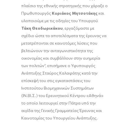
πλαίσιο της εθνικής στρατηγικής που χάραξε ο
Πρωθυπουργός
Κυριάκος Μητσοτάκης
και
υλοποιούμε με τις οδηγίες του Υπουργού
Τάκη Θεοδωρικάκου
, εργαζόμαστε με
σχέδιο ώστε τα αποτελέσματα της έρευνας να
μετατρέπονται σε καινοτόμες λύσεις που
βελτιώνουν την ανταγωνιστικότητα της
οικονομίας και συμβάλλουν στην ευημερία
των πολιτών”, επισήμανε ο Υφυπουργός
Ανάπτυξης Σταύρος Καλαφάτης κατά την
επίσκεψή του στις εγκαταστάσεις του
Ινστιτούτου Βιομηχανικών Συστημάτων
(ΙΝ.ΒΙ.Σ.) του Ερευνητικού Κέντρου «Αθηνά»
το οποίο λειτουργεί στην Πάτρα υπό την
αιγίδα της Γενικής Γραμματείας Έρευνας και
Καινοτομίας του Υπουργείου Ανάπτυξης.