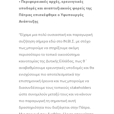
• Περιφερειακές αρχές, ερευνητικές
υποδομές και αναπτυξιακούς φορείς της
Πάτρας επισκέφθηκε ο Υφυπουργός
Ανάπτυξης
“Είχαμε μια πολύ ουσιαστική και παραγωγική
συζήτηση σήμερα εδώ στο ΙΝ.ΒΙ.Σ. με στόχο
πως μπορούμε να στηρίξουμε ακόμη
περισσότερο το τοπικό οικοσύστημα
καινοτομίας της Δυτικής Ελλάδας, πως θ΄
αναβαθμίσουμε ερευνητικές υποδομές και θα
ενισχύσουμε πιο αποτελεσματικά την
επιστημονική έρευνα και πως μπορούμε να
διασυνδέσουμε τους τοπικούς stakeholders
ώστε συνομιλούν μεταξύ τους και να κάνουν
πιο παραγωγική τη σημαντική αυτή
δραστηριότητα που διεξάγεται στην Πάτρα.
Μια περιοχή που διαθέτει όλα τα απαραίτητα