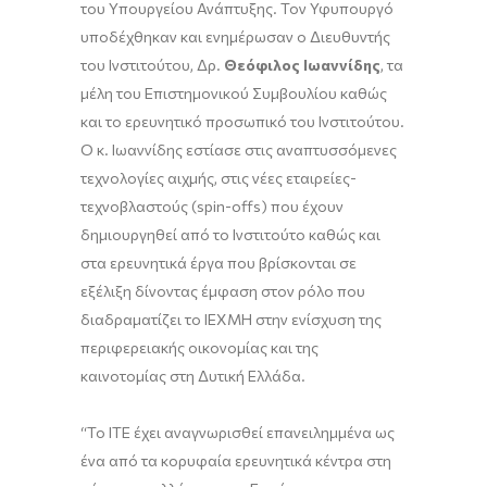
του Υπουργείου Ανάπτυξης. Τον Υφυπουργό
υποδέχθηκαν και ενημέρωσαν ο Διευθυντής
του Ινστιτούτου, Δρ.
Θεόφιλος Ιωαννίδης
, τα
μέλη του Επιστημονικού Συμβουλίου καθώς
και το ερευνητικό προσωπικό του Ινστιτούτου.
Ο κ. Ιωαννίδης εστίασε στις αναπτυσσόμενες
τεχνολογίες αιχμής, στις νέες εταιρείες-
τεχνοβλαστούς (spin-offs) που έχουν
δημιουργηθεί από το Ινστιτούτο καθώς και
στα ερευνητικά έργα που βρίσκονται σε
εξέλιξη δίνοντας έμφαση στον ρόλο που
διαδραματίζει το ΙΕΧΜΗ στην ενίσχυση της
περιφερειακής οικονομίας και της
καινοτομίας στη Δυτική Ελλάδα.
“To ITE έχει αναγνωρισθεί επανειλημμένα ως
ένα από τα κορυφαία ερευνητικά κέντρα στη