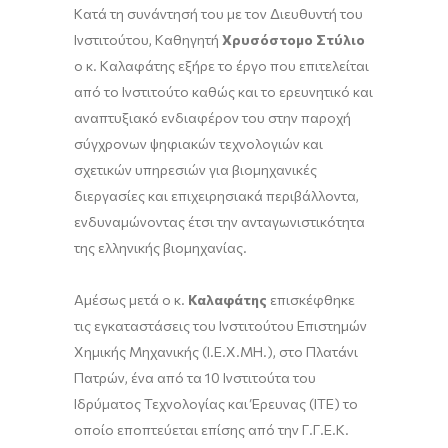
Κατά τη συνάντησή του με τον Διευθυντή του
Ινστιτούτου, Καθηγητή
Χρυσόστομο Στύλιο
ο κ. Καλαφάτης εξήρε το έργο που επιτελείται
από το Ινστιτούτο καθώς και το ερευνητικό και
αναπτυξιακό ενδιαφέρον του στην παροχή
σύγχρονων ψηφιακών τεχνολογιών και
σχετικών υπηρεσιών για βιομηχανικές
διεργασίες και επιχειρησιακά περιβάλλοντα,
ενδυναμώνοντας έτσι την ανταγωνιστικότητα
της ελληνικής βιομηχανίας.
Αμέσως μετά ο κ.
Καλαφάτης
επισκέφθηκε
τις εγκαταστάσεις του Ινστιτούτου Επιστημών
Χημικής Μηχανικής (Ι.Ε.Χ.ΜΗ.), στο Πλατάνι
Πατρών, ένα από τα 10 Ινστιτούτα του
Ιδρύματος Τεχνολογίας και Έρευνας (ΙΤΕ) το
οποίο εποπτεύεται επίσης από την Γ.Γ.Ε.Κ.