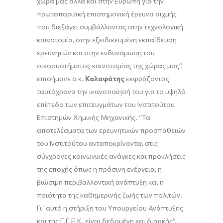
χώρα μας αλλά και στην Ευρώπη για την
πρωτοποριακή επιστημονική έρευνα αιχμής
που διεξάγει συμβάλλοντας στην τεχνολογική
καινοτομία, στην εξειδικευμένη εκπαίδευση
ερευνητών και στην ενδυνάμωση του
οικοσυστήματος καινοτομίας της χώρας μας”,
επισήμανε ο κ.
Καλαφάτης
εκφράζοντας
ταυτόχρονα την ικανοποίησή του για το υψηλό
επίπεδο των επιτευγμάτων του Ινστιτούτου
Επιστημών Χημικής Μηχανικής. “Τα
αποτελέσματα των ερευνητικών προσπαθειών
του Ινστιτούτου ανταποκρίνονται στις
σύγχρονες κοινωνικές ανάγκες και προκλήσεις
της εποχής όπως η πράσινη ενέργεια, η
βιώσιμη περιβαλλοντική ανάπτυξη και η
ποιότητα της καθημερινής ζωής των πολιτών.
Γι΄αυτό η στήριξη του Υπουργείου Ανάπτυξης
και της Γ.Γ.Ε.Κ. είναι δεδομένη και διαρκής”,