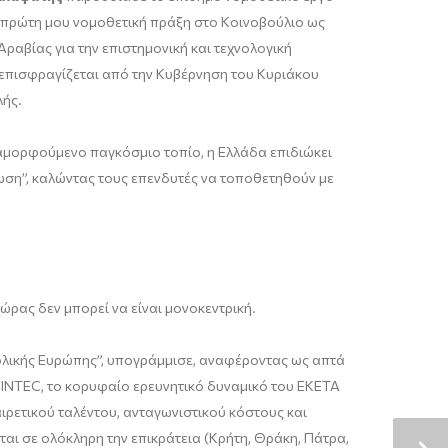
η πρώτη μου νομοθετική πράξη στο Κοινοβούλιο ως
ραβίας για την επιστημονική και τεχνολογική
ι επισφραγίζεται από την Κυβέρνηση του Κυριάκου
λής.
αμορφούμενο παγκόσμιο τοπίο, η Ελλάδα επιδιώκει
ωση”, καλώντας τους επενδυτές να τοποθετηθούν με
χώρας δεν μπορεί να είναι μονοκεντρική.
τολικής Ευρώπης”, υπογράμμισε, αναφέροντας ως απτά
 INTEC, το κορυφαίο ερευνητικό δυναμικό του ΕΚΕΤΑ
ιρετικού ταλέντου, ανταγωνιστικού κόστους και
αι σε ολόκληρη την επικράτεια (Κρήτη, Θράκη, Πάτρα,