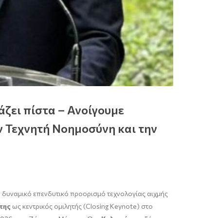
άζει πίστα – Ανοίγουμε
ν Τεχνητή Νοημοσύνη και την
κά δυναμικό επενδυτικό προορισμό τεχνολογίας αιχμής
της
ως κεντρικός ομιλητής (Closing Keynote) στο