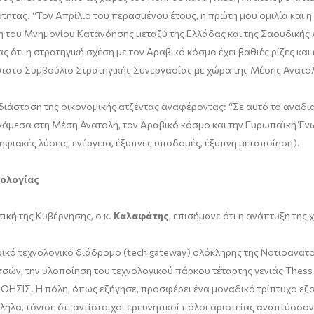
τας. “Τον Απρίλιο του περασμένου έτους, η πρώτη μου ομιλία και 
 του Μνημονίου Κατανόησης μεταξύ της Ελλάδας και της Σαουδικής Α
ς ότι η στρατηγική σχέση με τον Αραβικό κόσμο έχει βαθιές ρίζες κα
ατο Συμβούλιο Στρατηγικής Συνεργασίας με χώρα της Μέσης Ανατο
ιάσταση της οικονομικής ατζέντας αναφέροντας: “Σε αυτό το αναδι
 ανάμεσα στη Μέση Ανατολή, τον Αραβικό κόσμο και την Ευρωπαϊκή Έν
ηφιακές λύσεις, ενέργεια, έξυπνες υποδομές, έξυπνη μεταποίηση).
νολογίας
κή της Κυβέρνησης, ο κ.
Καλαφάτης
, επισήμανε ότι η ανάπτυξη της 
τρικό τεχνολογικό διάδρομο (tech gateway) ολόκληρης της Νοτιοανα
σών, την υλοποίηση του τεχνολογικού πάρκου τέταρτης γενιάς Thess
 ΝΟΗΣΙΣ. Η πόλη, όπως εξήγησε, προσφέρει ένα μοναδικό τρίπτυχο εξα
λα, τόνισε ότι αντίστοιχοι ερευνητικοί πόλοι αριστείας αναπτύσσοντ