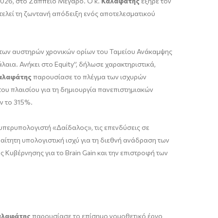
2026, στο Ζάππειο Μέγαρο. Ο κ.
Καλαφάτης
εξήρε τον
τελεί τη ζωντανή απόδειξη ενός αποτελεσματικού
 των αυστηρών χρονικών ορίων του Ταμείου Ανάκαμψης
λαια. Ανήκει στο Equity”, δήλωσε χαρακτηριστικά,
αλαφάτης
παρουσίασε το πλέγμα των ισχυρών
 του πλαισίου για τη δημιουργία πανεπιστημιακών
ν το 315%.
 υπερυπολογιστή «Δαίδαλος», τις επενδύσεις σε
ίτητη υπολογιστική ισχύ για τη διεθνή ανάδραση των
 Κυβέρνησης για το Brain Gain και την επιστροφή των
αλαφάτης
παρουσίασε το επίσημο νομοθετικό έργο