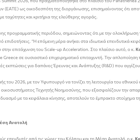
rs Summit 2026, που πραγματοποιήθηκε στο πλαίσιο του Panathenea 
ν (ΕΑΤΕ) ως οικοδεσπότη της διοργάνωσης, επισημαίνοντας ότι απο
με ταχύτητες και κριτήρια της ελεύθερης αγοράς.
νης προγραμματικής περιόδου, σημειώνοντας ότι με την ολοκλήρωση
πό επιδοτήσεις. “Η επόμενη μέρα ανήκει στα ιδιωτικά επενδυτικά κεφά
στην επιτάχυνση του Scale-up Acceleration. Στο πλαίσιο αυτό, ο κ.
Κ
ate Greece σε ουσιαστικό επιχειρηματικό επιταχυντή. Την απλοποίηση
ές εκπτώσεις για δαπάνες Έρευνας και Ανάπτυξης (R&D) που αγγίζου
ής του 2026, με τον Υφυπουργό να τονίζει τη λειτουργία του εθνικού
ύ οικοσυστήματος Τεχνητής Νοημοσύνης, που εξασφαλίζουν την απαρα
δυασμό με τα κεφάλαια κίνησης, αποτελούν το έμπρακτο στοίχημα της
Μέση Ανατολή
ούς επενδυτές από τις χώρες του Κόλπου και τη Μέση Ανατολή, ο κ.
Κ