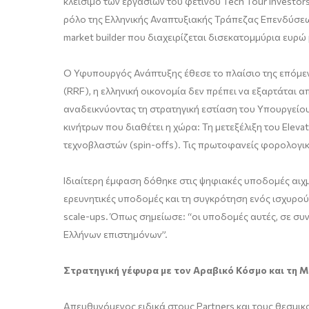
κλείσιμο των εργασιών του φετινού Tech Tour Investo
ρόλο της Ελληνικής Αναπτυξιακής Τράπεζας Επενδύσεω
market builder που διαχειρίζεται δισεκατομμύρια ευρώ 
Ο Υφυπουργός Ανάπτυξης έθεσε το πλαίσιο της επόμε
(RRF), η ελληνική οικονομία δεν πρέπει να εξαρτάται α
αναδεικνύοντας τη στρατηγική εστίαση του Υπουργείου 
κινήτρων που διαθέτει η χώρα: Τη μετεξέλιξη του Elev
τεχνοβλαστών (spin-offs). Τις πρωτοφανείς φορολογικ
Ιδιαίτερη έμφαση δόθηκε στις ψηφιακές υποδομές αιχμ
ερευνητικές υποδομές και τη συγκρότηση ενός ισχυρο
scale-ups. Όπως σημείωσε: “οι υποδομές αυτές, σε συν
Ελλήνων επιστημόνων”.
Στρατηγική γέφυρα με τον Αραβικό Κόσμο και τη 
Απευθυνόμενος ειδικά στους Partners και τους θεσμικ