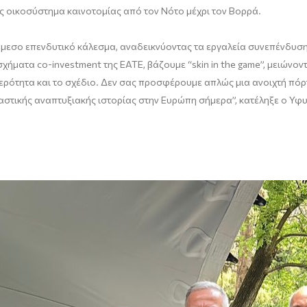
ς οικοσύστημα καινοτομίας από τον Νότο μέχρι τον Βορρά.
εσο επενδυτικό κάλεσμα, αναδεικνύοντας τα εργαλεία συνεπένδυσης
χήματα co-investment της ΕΑΤΕ, βάζουμε “skin in the game”, μειώνον
θερότητα και το σχέδιο. Δεν σας προσφέρουμε απλώς μια ανοιχτή πόρ
παστικής αναπτυξιακής ιστορίας στην Ευρώπη σήμερα”, κατέληξε ο Υ