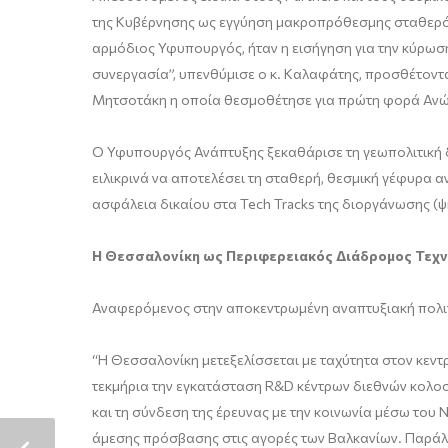
της Κυβέρνησης ως εγγύηση μακροπρόθεσμης σταθερότη
αρμόδιος Υφυπουργός, ήταν η εισήγηση για την κύρωση
συνεργασία”, υπενθύμισε ο κ. Καλαφάτης, προσθέτοντα
Μητσοτάκη η οποία θεσμοθέτησε για πρώτη φορά Ανώτ
Ο Υφυπουργός Ανάπτυξης ξεκαθάρισε τη γεωπολιτική δ
ειλικρινά να αποτελέσει τη σταθερή, θεσμική γέφυρα
ασφάλεια δικαίου στα Tech Tracks της διοργάνωσης (ψ
Η Θεσσαλονίκη ως Περιφερειακός Διάδρομος Τεχ
Αναφερόμενος στην αποκεντρωμένη αναπτυξιακή πολιτι
“Η Θεσσαλονίκη μετεξελίσσεται με ταχύτητα στον κεν
τεκμήρια την εγκατάσταση R&D κέντρων διεθνών κολοσ
και τη σύνδεση της έρευνας με την κοινωνία μέσω του
άμεσης πρόσβασης στις αγορές των Βαλκανίων. Παράλλη