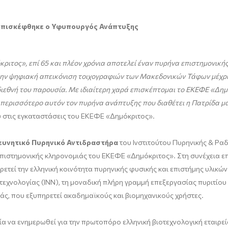
 επισκέφθηκε ο Υφυπουργός Ανάπτυξης
κριτος»
, επί 65 και πλέον χρόνια αποτελεί έναν
πυρήνα επιστημονικής 
την ψηφιακή απεικόνιση τοιχογραφιών των Μακεδονικών Τάφων μέχρ
ιεθνή του παρουσία. Με ιδιαίτερη χαρά επισκέπτομαι το ΕΚΕΦΕ «Δημό
περισσότερο αυτόν τον πυρήνα ανάπτυξης που διαθέτει η Πατρίδα μα
υ στις εγκαταστάσεις του ΕΚΕΦΕ «Δημόκριτος».
ευνητικό Πυρηνικό Αντιδραστήρα
του Ινστιτούτου Πυρηνικής & Ραδ
πιστημονικής κληρονομιάς του ΕΚΕΦΕ «Δημόκριτος». Στη συνέχεια ε
ετεί την ελληνική κοινότητα πυρηνικής φυσικής και επιστήμης υλικώ
εχνολογίας (ΙΝΝ), τη μοναδική πλήρη γραμμή επεξεργασίας πυριτίου 
άς, που εξυπηρετεί ακαδημαϊκούς και βιομηχανικούς χρήστες.
α να ενημερωθεί για την πρωτοπόρο ελληνική βιοτεχνολογική εταιρε