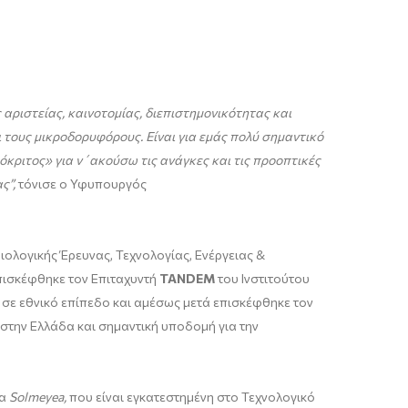
αριστείας, καινοτομίας, διεπιστημονικότητας και
ι τους μικροδορυφόρους
. Ε
ίναι για εμάς πολύ σημαντικό
κριτος» για ν΄ακούσω τις ανάγκες και τις προοπτικές
ς”,
τόνισε o Υφυπουργός
ιολογικής Έρευνας, Τεχνολογίας, Ενέργειας &
πισκέφθηκε τον Επιταχυντή
TANDEM
του Ινστιτούτου
ν σε εθνικό επίπεδο και αμέσως μετά επισκέφθηκε τον
στην Ελλάδα και σημαντική υποδομή για την
ία
Solmeyea
,
που είναι εγκατεστημένη στο Τεχνολογικό