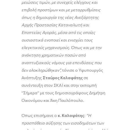
μειώσεις τιμών, με συνεχείς ελέγχους και
επιβολή προστίμων και με μεταρρυθμίσεις
όπως η δημιουργία της νέας Ανεξάρτητης
Αρχής Προστασίας Καταναλωτή και
Εποπτείας Αγοράς, μέσα από τις οποίες
ουσιαστικά ενοποιεί και ενισχύει τους
ελεγκτικούς μηχανισμούς. Όπως και με την
ανάκτηση χρηματικών ποσών από
αναπτυξιακούς νόμους για επενδύσεις που
δεν ολοκληρώθηκαν
”,
τόνισε ο Υφυπουργός
Ανάπτυξης
Σταύρος Καλαφάτης
σε
συνέντευξη στον ΣΚΑΪ και στην εκπομπή
“Σήμερα” με τους δημοσιογράφους Δημήτρη
Οικονόμου και Άκη Παυλόπουλο.
Όπως επισήμανε ο
κ. Καλαφάτης
:
“Η
προσπάθεια αύξησης των εισοδημάτων των