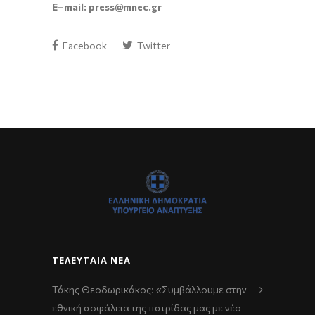
E
–
mail
:
press
@
mnec
.
gr
Facebook
Twitter
ΤΕΛΕΥΤΑΊΑ ΝΈΑ
Τάκης Θεοδωρικάκος: «Συμβάλλουμε στην
εθνική ασφάλεια της πατρίδας μας με νέο