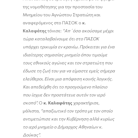
της νομοθέτησης για την προστασία του
Μνημείου του Αγνώστου Στρατιώτη και
αναφερόμενος στο ΠΑΣΟΚ ο
κ.
Καλαφάτης
τόνισε:
“
A
π΄όσα ακούσαμε μέχρι
τώρα καταλαβαίνουμε ότι στο ΠΑΣΟΚ
υπάρχει τρικυμία εν κρανίω. Πρόκειται για ένα
ιδιαίτερης σημασίας μνημείο όπου τιμούμε
τους εθνικούς αγώνες και τον στρατιώτη που
έδωσε τη ζωή του για να είμαστε εμείς σήμερα
ελεύθεροι. Είναι μια απόφαση κοινής λογικής.
Και απεδείχθη ότι το προηγούμενο πλαίσιο
που ίσχυε δεν προστάτευε αυτόν τον ιερό
σκοπό”.
O
κ. Καλαφάτης
χαρακτήρισε,
μάλιστα,
“απαξιωτικό τον τρόπο με τον οποίο
αντιμετώπισε και την Κυβέρνηση αλλά κυρίως
το ιερό μνημείο ο Δήμαρχος Αθηναίων κ.
Δούκας”.