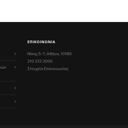
ΕΠΙΚΟΙΝΩΝΊΑ
Νίκης 5-7, Αθήνα, 10180
210 333 2000
κών
Στοιχεία Επικοινωνίας