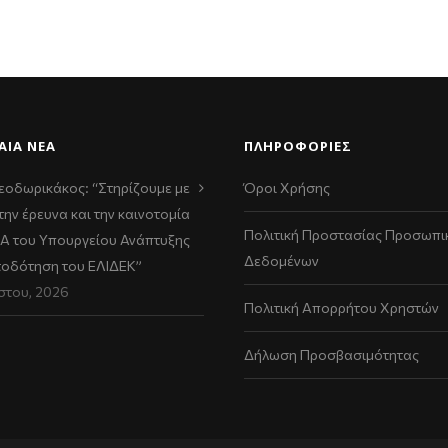
ΑΊΑ ΝΈΑ
ΠΛΗΡΟΦΟΡΙΕΣ
εοδωρικάκος: “Στηρίζουμε με
Όροι Χρήσης
την έρευνα και την καινοτομία
Πολιτική Προστασίας Προσωπι
ΠΑ του Υπουργείου Ανάπτυξης
Δεδομένων
τοδότηση του ΕΛΙΔΕΚ”
στου, 2026
Πολιτική Απορρήτου Χρηστών
Δήλωση Προσβασιμότητας