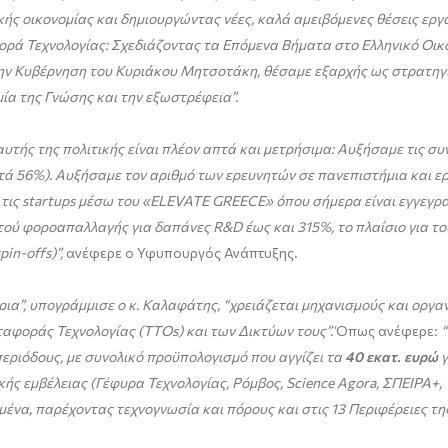
κής οικονομίας και δημιουργώντας νέες, καλά αμειβόμενες θέσεις εργ
ρά Τεχνολογίας: Σχεδιάζοντας τα Επόμενα Βήματα στο Ελληνικό Οικ
ην Κυβέρνηση του Κυριάκου Μητσοτάκη, θέσαμε εξαρχής ως στρατηγ
ία της Γνώσης και την εξωστρέφεια”
.
υτής της πολιτικής είναι πλέον απτά και μετρήσιμα:
Αυξήσαμε τις συν
τά 56%).
Αυξήσαμε τον αριθμό των ερευνητών σε πανεπιστήμια και ε
 τις
startups
μέσω του
«ELEVATE GREECE» όπου σήμερα είναι εγγεγραμ
ού φοροαπαλλαγής για δαπάνες R&D έως και 315%, το πλαίσιο για το
pin-offs)
”,
ανέφερε ο Υφυπουργός Ανάπτυξης.
ια”,
υπογράμμισε ο κ. Καλαφάτης, “χ
ρειάζεται μηχανισμούς και οργ
αφοράς Τεχνολογίας (TTOs) και των Δικτύων τους”.
Όπως ανέφερε:
“
περιόδους, με συνολικό προϋπολογισμό που αγγίζει τα
40 εκατ. ευρώ
γ
κής εμβέλειας (Γέφυρα Τεχνολογίας, Ρόμβος, Science Agora, ΣΠΕΙΡΑ+,
μένα, παρέχοντας τεχνογνωσία και πόρους και στις 13 Περιφέρειες τη