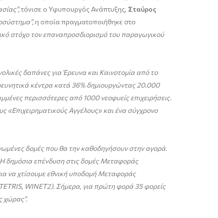
ασίας”
,
τόνισε ο Υφυπουργός Ανάπτυξης,
Σταύρος
οσύστημα”,
η οποία πραγματοποιήθηκε στο
ικό στόχο τον επαναπροσδιορισμό του παραγωγικού
ολικές δαπάνες για Έρευνα και Καινοτομία από το
ρευνητικά κέντρα κατά 36% δημιουργώντας 20.000
μένες περισσότερες από 1000 νεοφυείς επιχειρήσεις.
υς «Επιχειρηματικούς Αγγέλους» και ένα σύγχρονο
ανωμένες δομές που θα την καθοδηγήσουν στην αγορά
.
Η δημόσια επένδυση στις δομές Μεταφοράς
ια να χτίσουμε εθνική υποδομή Μεταφοράς
 TETRIS, WINET2). Σήμερα, για πρώτη φορά 35 φορείς
ς χώρας”.