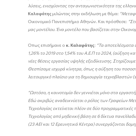
λύσεις, ενισχύοντας την ανταγωνιστικότητα της ελληνι
Καλαφάτης
μιλώντας στην εκδήλωση με θέμα:
“Μεταφο
Οικονομικό Πανεπιστήμιο Αθηνών. Και πρόσθεσε:
“
Στ
μας μοντέλου
.
Ένα μοντέλο που βασίζεται στην Οικονομ
Όπως επισήμανε ο
κ. Καλαφάτης
:
“Τα αποτελέσματα α
1,26% το 2019 στο 1,54% του Α.Ε.Π το 2024
, (αύξηση κα
νέες θέσεις εργασίας υψηλής εξειδίκευσης
. Στηρίζουμε
Θεσπίσαμε ισχυρά κίνητρα, όπως η αύξηση του ποσοστ
λειτουργικό πλαίσιο για τη δημιουργία τεχνοβλαστών (s
“Ωστόσο, η
καινοτομία δεν γεννιέται μόνο στα εργαστήρ
Εδώ ακριβώς αναδεικνύεται ο ρόλος των Γραφείων Μετ
Τεχνολογίας εκτείνεται πλέον σε δύο προγραμματικές 
Τεχνολογίας από μηδενική βάση σε 6 δίκτυα πανελλαδι
(23 ΑΕΙ και 12 Ερευνητικά Κέντρα) συνεργάζονται δομη