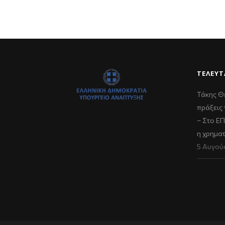
ΤΕΛΕΥΤ
Τάκης Θ
πράξεις 
– Στο Ε
η χρημα
5 Αυγού