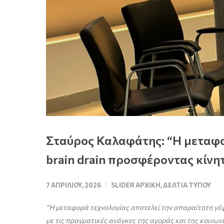
Σταύρος Καλαφάτης: “Η μεταφορ
brain drain προσφέροντας κίν
7 ΑΠΡΙΛΊΟΥ, 2026
SLIDER ΑΡΧΙΚΉ
,
ΔΕΛΤΊΑ ΤΎΠΟΥ
“
Η μεταφορά τεχνολογίας αποτελεί την απαραίτητη γέ
με τις πραγματικές ανάγκες της αγοράς και της κοινων