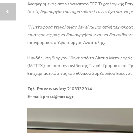
Αναφερόμενος στο νεοσύστατο ΤΕΣ Τεχνολογικής Επιχ
ότι:
“η δημιουργία του σηματοδοτεί τον στόχο μας να 
“Η μεταφορά τεχνολογίας δεν είναι μια απλή τεχνοκρατ
επιστήμονές μας να δημιουργήσουν και να διακριθούν 
υπογράμμισε ο Υφυπουργός Ανάπτυξης.
Η εκδήλωση διοργανώθηκε από τα Δίκτυα Μεταφοράς Τ
(ΜΕΤΕΧ) και υπό την αιγίδα της Γενικής Γραμματείας 
Επιχειρηματικότητας του Εθνικού Συμβουλίου Έρευνας 
Τηλ. Επικοινωνίας: 2103332974
E
–
mail
:
press
@
mnec
.
gr