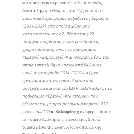
για startups και ερευνητές ο Υφυπουργός
Ανάπτυξης, υπενθύμισε ότι:
“Πέρα από το
ευρωπαϊκό πρόγραμμα «Ορίζοντας Ευρώπη»
(2021-2027), στο οποίο η χώρα μας
κατατάσσεται στην 7
η
θέση στους 27,
υπάρχουν
σημαντικές κρατικές δράσεις
χρηματοδότησης ό
πως το πρόγραμμα:
«Ερευνώ–Δημιουργώ–Καινοτομώ», μέσω του
οποίου επενδύθηκαν πάνω από 540 εκατ.
ευρώ στην περίοδο 2014-2020 για έργα
έρευνας και καινοτομίας. Δράση που
συνεχίζεται
και στο νέο ΕΣΠΑ 2021-2027 με το
πρόγραμμα «Ερευνώ–Καινοτομώ», που
εξελίσσεται, με προϋπολογισμό περίπου 237
εκατ. ευρώ”.
Ο
κ. Καλαφάτης
ανέφερε επίσης
το Ταμείο Ανάκαμψης, τα νέα επενδυτικά
ταμεία μέσω της Ελληνικής Αναπτυξιακής