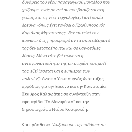
δυνάμεις του νέου παραγωγικού μοντέλου που
χτίζουμε -ενός μοντέλου που βασίζεται στη
γνώση και τις νέες τεχνολογίες. Γιατί καμία
έρευνα -όπως έχει τονίσει ο Πρωθυπουργός
Κυριάκος Μητσοτάκης- δεν επιτελεί τον
κοινωνικό της προορισμό αν τα αποτελέσματά
της δεν μετατρέπονται και σε καινοτόμες
λύσεις. Μόνο τότε βελτιώνεται η
ανταγωνιστικότητα της οικονομίας και, μαζί
της, εξελίσσεται και η ευημερία των
πολιτών
”,
τόνισε ο Υφυπουργός Ανάπτυξης,
αρμόδιος για την Έρευνα και την Καινοτομία,
Σταύρος Καλαφάτης
σε συνέντευξη στην
εφημερίδα “Το Μανιφέστο” και την
δημοσιογράφο Ντόρα Κουτροκόη.
Και πρόσθεσε:
“Αυ
ξάνουμε τις επιδόσεις σε