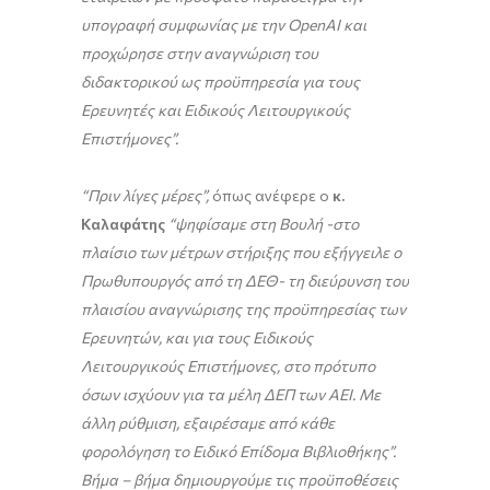
υπογραφή συμφωνίας με την
OpenAI
και
προχώρησε στην αναγνώριση
του
διδακτορικού ως προϋπηρεσία για τους
Ερευνητές και Ειδικούς Λειτουργικούς
Επιστήμονες”.
“Πριν λίγες μέρες”,
όπως ανέφερε ο
κ.
Καλαφάτης
“ψηφίσαμε στη Βουλή -στο
πλαίσιο των μέτρων στήριξης που εξήγγειλε ο
Πρωθυπουργός από τη ΔΕΘ- τη διεύρυνση του
πλαισίου αναγνώρισης της προϋπηρεσίας των
Ερευνητών, και για τους Ειδικούς
Λειτουργικούς Επιστήμονες, στο πρότυπο
όσων ισχύουν για τα μέλη ΔΕΠ των ΑΕΙ. Με
άλλη ρύθμιση, εξαιρέσαμε από κάθε
φορολόγηση το Ειδικό Επίδομα Βιβλιοθήκης”.
B
ήμα – βήμα δημιουργούμε τις προϋποθέσεις