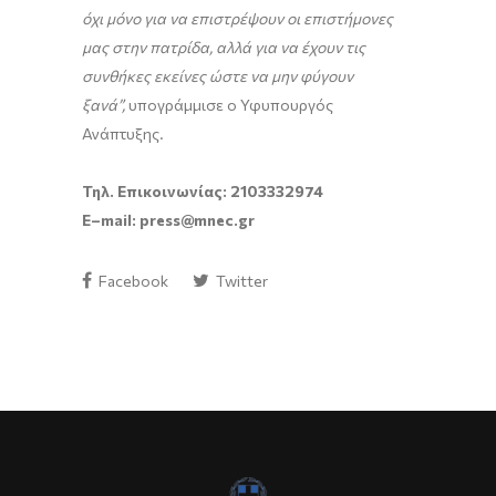
όχι μόνο για να επιστρέψουν οι επιστήμονες
μας στην πατρίδα, αλλά για να έχουν τις
συνθήκες εκείνες ώστε να μην φύγουν
ξανά”,
υπογράμμισε ο Υφυπουργός
Ανάπτυξης.
Τηλ. Επικοινωνίας: 2103332974
E
–
mail
:
press
@
mnec
.
gr
Facebook
Twitter