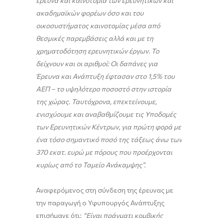
έρευνα και καινοτομία των ερευνητικών και
ακαδημαϊκών φορέων όσο και του
οικοσυστήματος καινοτομίας μέσα από
θεσμικές παρεμβάσεις αλλά και με τη
χρηματοδότηση ερευνητικών έργων. Το
δείχνουν και οι αριθμοί: Οι δαπάνες για
Έρευνα και Ανάπτυξη έφτασαν στο 1,5% του
ΑΕΠ – το υψηλότερο ποσοστό στην ιστορία
της χώρας
. Ταυτόχρονα, ε
πεκτείνουμε,
ενισχύουμε και αναβαθμίζουμε τις Υποδομές
των Ερευνητικών Κέντρων, για πρώτη φορά με
ένα τόσο σημαντικό ποσό της τάξεως άνω των
370 εκατ. ευρώ με πόρους που προέρχονται
κυρίως από το Ταμείο Ανάκαμψης”.
Αναφερόμενος στη σύνδεση της έρευνας με
την παραγωγή ο Υφυπουργός Ανάπτυξης
επισήμανε ότι:
“Είναι πράγματι κομβικής