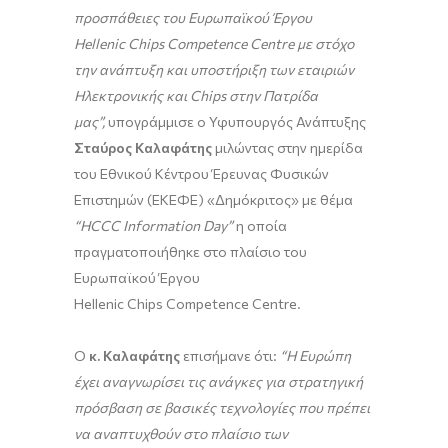
προσπάθειες του Ευρωπαϊκού Έργου
Hellenic
Chips
Competence
Centre
με στόχο
την ανάπτυξη και υποστήριξη των εταιριών
Ηλεκτρονικής και
Chips
στην Πατρίδα
μας
”,
υπογράμμισε ο Υφυπουργός Ανάπτυξης
Σταύρος Καλαφάτης
μιλώντας στην ημερίδα
του Εθνικού Κέντρου Έρευνας Φυσικών
Επιστημών (ΕΚΕΦΕ) «Δημόκριτος» με θέμα
“
HCCC
Information
Day
”
η οποία
πραγματοποιήθηκε στο πλαίσιο του
Ευρωπαϊκού Έργου
Hellenic Chips Competence Centre.
O
κ. Καλαφάτης
επισήμανε ότι:
“
Η Ευρώπη
έχει αναγνωρίσει τις ανάγκες για στρατηγική
πρόσβαση σε βασικές τεχνολογίες που πρέπει
να αναπτυχθούν στο πλαίσιο των