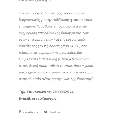
Ο Υφυπουργός Ανάπτυξης συνεχάρη του
διοργανωτές για την εκδήλωση η οποία όπως
επισήμανε
“συμβάλει αποφασιστικά στην
ενημέρωση της ελληνικής βιομηχανίας, των
νέων επιχειρηματιών και της ερευνητικής
κοινότητας για τις δράσεις του
HCCC
, στο
πλαίσιο της ευρωπαϊκής πρωτοβουλίας
Chips
Joint
Undertaking
(
Chips
JU
) αλλά και
στην εθνική προσπάθεια ν΄αποκτήσει η χώρα
μας τεχνολογικό ανταγωνιστικό πλεονέκτημα
στην αλυσίδα αξίας ημιαγωγών της Ευρώπης”.
Τηλ. Επικοινωνίας: 2103332974
E
–
mail
:
press
@
mnec
.
gr
Facebook
Twitter