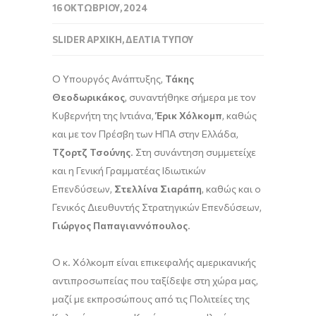
16 ΟΚΤΩΒΡΊΟΥ, 2024
SLIDER ΑΡΧΙΚΉ
,
ΔΕΛΤΊΑ ΤΎΠΟΥ
Ο Υπουργός Ανάπτυξης,
Τάκης
Θεοδωρικάκος
, συναντήθηκε σήμερα με τον
Κυβερνήτη της Ιντιάνα,
Έρικ Χόλκομπ
, καθώς
και με τον Πρέσβη των ΗΠΑ στην Ελλάδα,
Τζορτζ Τσούνης
. Στη συνάντηση συμμετείχε
και η Γενική Γραμματέας Ιδιωτικών
Επενδύσεων,
Στελλίνα Σιαράπη
, καθώς και ο
Γενικός Διευθυντής Στρατηγικών Επενδύσεων,
Γιώργος Παπαγιαννόπουλος
.
Ο κ. Χόλκομπ είναι επικεφαλής αμερικανικής
αντιπροσωπείας που ταξίδεψε στη χώρα μας,
μαζί με εκπροσώπους από τις Πολιτείες της