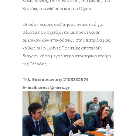
Καλιφόρνιας, του Κονέκτικατ, του Ιλινόις, του
Κεντάκι, του Μιζούρι και του Οχάιο.
Οι δύο πλευρές συζήτησαν αναλυτικά για
θέματα που σχετίζονται με προσέλκυση
αμερικανικών επενδύσεων στην πατρίδα μας,
καθώς οι Ηνωμένες Πολιτείες αποτελούν
διαχρονικά το μεγαλύτερο στρατηγικό εταίρο
της Ελλάδας.
Τηλ. Επικοινωνίας: 2103332974
E
–
mail
:
press
@
mnec
.
gr