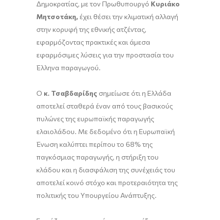
Δημοκρατίας, με τον Πρωθυπουργό
Κυριάκο
Μητσοτάκη,
έχει θέσει την κλιματική αλλαγή
στην κορυφή της εθνικής ατζέντας,
εφαρμόζοντας πρακτικές και άμεσα
εφαρμόσιμες λύσεις για την προστασία του
Έλληνα παραγωγού.
Ο
κ. Τσαβδαρίδης
σημείωσε ότι η Ελλάδα
αποτελεί σταθερά έναν από τους βασικούς
πυλώνες της ευρωπαϊκής παραγωγής
ελαιολάδου. Με δεδομένο ότι η Ευρωπαϊκή
Ένωση καλύπτει περίπου το 68% της
παγκόσμιας παραγωγής, η στήριξη του
κλάδου και η διασφάλιση της συνέχειάς του
αποτελεί κοινό στόχο και προτεραιότητα της
πολιτικής του Υπουργείου Ανάπτυξης.