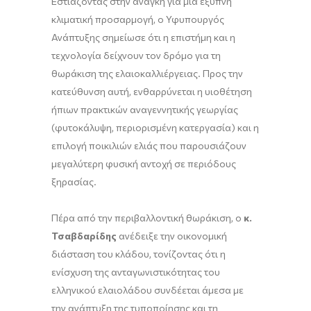
Εστιάζοντας στην ανάγκη για μια έξυπνη
κλιματική προσαρμογή, ο Υφυπουργός
Ανάπτυξης σημείωσε ότι η επιστήμη και η
τεχνολογία δείχνουν τον δρόμο για τη
θωράκιση της ελαιοκαλλιέργειας. Προς την
κατεύθυνση αυτή, ενθαρρύνεται η υιοθέτηση
ήπιων πρακτικών αναγεννητικής γεωργίας
(φυτοκάλυψη, περιορισμένη κατεργασία) και η
επιλογή ποικιλιών ελιάς που παρουσιάζουν
μεγαλύτερη φυσική αντοχή σε περιόδους
ξηρασίας.
Πέρα από την περιβαλλοντική θωράκιση, ο
κ.
Τσαβδαρίδης
ανέδειξε την οικονομική
διάσταση του κλάδου, τονίζοντας ότι η
ενίσχυση της ανταγωνιστικότητας του
ελληνικού ελαιολάδου συνδέεται άμεσα με
την ανάπτυξη της τυποποίησης και τη