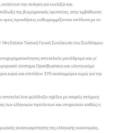
ντείνουν την ανάγκη για ευελιξία και
πιδίωξη της βιομηχανικής αριστείας, στην εμβάθυνση
ι τρεις προκλήσεις ευθυγραμμίζονται απόλυτα με το
 74η Ετήσια Τακτική Γενική Συνέλευση του Συνδέσμου
υ επιχειρηματικότητας αποτελούν μονόδρομο και γι’
ηροφοριακό σύστημα OpenBusiness και υλοποιούμε
ια ευρώ και επιπλέον 370 εκατομμύρια ευρώ για την
ο αποτελεί ένα φιλόδοξο σχέδιο με σαφείς στόχους
ητας των ελληνικών προϊόντων και υπηρεσιών καθώς η
αγωγικής ανασυγκρότησης της ελληνικής οικονομίας,