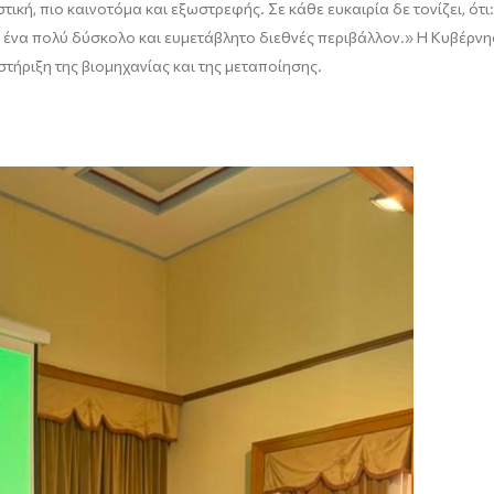
τική, πιο καινοτόμα και εξωστρεφής. Σε κάθε ευκαιρία δε τονίζει, ότ
 σε ένα πολύ δύσκολο και ευμετάβλητο διεθνές περιβάλλον.» Η Κυβέρν
τήριξη της βιομηχανίας και της μεταποίησης.