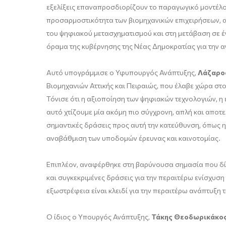
εξελίξεις επαναπροσδιορίζουν το παραγωγικό μοντέλο,
προσαρμοστικότητα των βιομηχανικών επιχειρήσεων, αν
του ψηφιακού μετασχηματισμού και στη μετάβαση σε έν
όραμα της κυβέρνησης της Νέας Δημοκρατίας για την α
Αυτό υπογράμμισε ο Υφυπουργός Ανάπτυξης,
Λάζαρο
Βιομηχανιών Αττικής και Πειραιώς, που έλαβε χώρα στ
Τόνισε ότι η αξιοποίηση των ψηφιακών τεχνολογιών, η 
αυτό χτίζουμε μία ακόμη πιο σύγχρονη, απλή και απο
σημαντικές δράσεις προς αυτή την κατεύθυνση, όπως 
αναβάθμιση των υποδομών έρευνας και καινοτομίας.
Επιπλέον, αναφέρθηκε στη βαρύνουσα σημασία που δίν
και συγκεκριμένες δράσεις για την περαιτέρω ενίσχυσ
εξωστρέφεια είναι κλειδί για την περαιτέρω ανάπτυξη τ
Ο ίδιος ο Υπουργός Ανάπτυξης,
Τάκης Θεοδωρικάκο