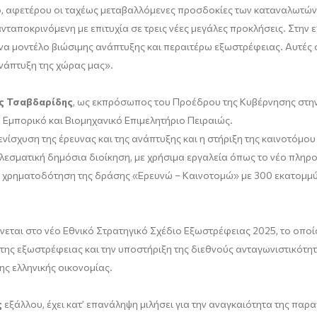
 αφετέρου οι ταχέως μεταβαλλόμενες προσδοκίες των καταναλωτών, ε
ταποκρινόμενη με επιτυχία σε τρεις νέες μεγάλες προκλήσεις. Στην ε
α μοντέλο βιώσιμης ανάπτυξης και περαιτέρω εξωστρέφειας. Αυτές ο
νάπτυξη της χώρας μας».
ς Τσαβδαρίδης
, ως εκπρόσωπος του Προέδρου της Κυβέρνησης στην
ο Εμπορικό και Βιομηχανικό Επιμελητήριο Πειραιώς.
ενίσχυση της έρευνας και της ανάπτυξης και η στήριξη της καινοτόμο
τελεσματική δημόσια διοίκηση, με χρήσιμα εργαλεία όπως το νέο πλ
η χρηματοδότηση της δράσης «Ερευνώ – Καινοτομώ» με 300 εκατομμύρ
εται στο νέο Εθνικό Στρατηγικό Σχέδιο Εξωστρέφειας 2025, το οποί
η της εξωστρέφειας και την υποστήριξη της διεθνούς ανταγωνιστικότ
ης ελληνικής οικονομίας.
ς
εξάλλου, έχει κατ’ επανάληψη μιλήσει για την αναγκαιότητα της παρ