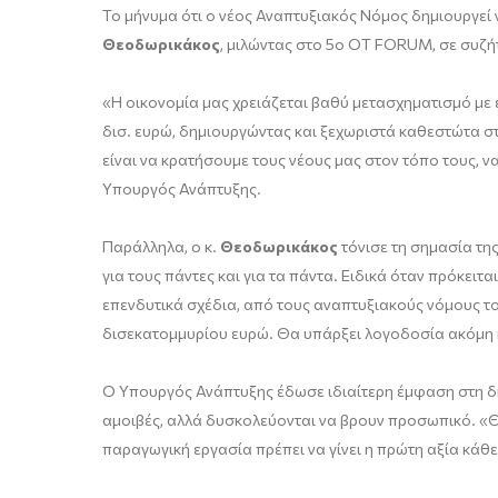
Το μήνυμα ότι ο νέος Αναπτυξιακός Νόμος δημιουργεί ν
Θεοδωρικάκος
, μιλώντας στο 5ο OT FORUM, σε συζ
«Η οικονομία μας χρειάζεται βαθύ μετασχηματισμό με έ
δισ. ευρώ, δημιουργώντας και ξεχωριστά καθεστώτα στ
είναι να κρατήσουμε τους νέους μας στον τόπο τους, ν
Υπουργός Ανάπτυξης.
Παράλληλα, ο κ.
Θεοδωρικάκος
τόνισε τη σημασία τη
για τους πάντες και για τα πάντα. Ειδικά όταν πρόκει
επενδυτικά σχέδια, από τους αναπτυξιακούς νόμους το
δισεκατομμυρίου ευρώ. Θα υπάρξει λογοδοσία ακόμη κ
Ο Υπουργός Ανάπτυξης έδωσε ιδιαίτερη έμφαση στη δ
αμοιβές, αλλά δυσκολεύονται να βρουν προσωπικό. «Θέ
παραγωγική εργασία πρέπει να γίνει η πρώτη αξία κάθ