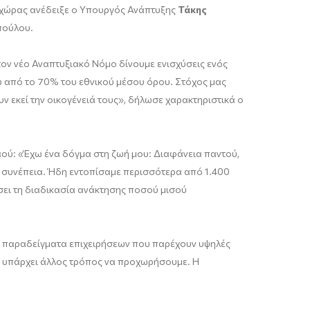
ης χώρας ανέδειξε ο Υπουργός Ανάπτυξης
Τάκης
πούλου.
στον νέο Αναπτυξιακό Νόμο δίνουμε ενισχύσεις ενός
τω από το 70% του εθνικού μέσου όρου. Στόχος μας
ν εκεί την οικογένειά τους», δήλωσε χαρακτηριστικά ο
αού: «Έχω ένα δόγμα στη ζωή μου: Διαφάνεια παντού,
τη συνέπεια. Ήδη εντοπίσαμε περισσότερα από 1.400
σει τη διαδικασία ανάκτησης ποσού μισού
ά παραδείγματα επιχειρήσεων που παρέχουν υψηλές
εν υπάρχει άλλος τρόπος να προχωρήσουμε. Η