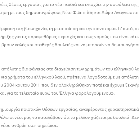
έες θέσεις εργασίας για τα νέα παιδιά και ενισχύει την ασφάλεια τ
ήτηση με τους δημοσιογράφους Νίκο Φιλιππίδη και Δώρα Αναγνωστο
μφαση στη βιομηχανία, τη μεταποίηση και την καινοτομία. Γι’ αυτό, 
ήριξης για τις παραμεθόριες περιοχές και τους νομούς που είναι κά
α βρουν καλές και σταθερές δουλειές και να μπορούν να δημιουργήσου
ς απόλυτης διαφάνειας στη διαχείριση των χρημάτων του ελληνικού λ
ται για χρήματα του ελληνικού λαού, πρέπει να λογοδοτούμε με απόλυ
υ 2004 και του 2011, που δεν ολοκληρώθηκαν ποτέ και έχουμε ξεκινή
αι για το τελευταίο ευρώ του Έλληνα φορολογούμενου».
ημιουργία ποιοτικών θέσεων εργασίας, αναφέροντας χαρακτηριστικ
λω οι νέοι μας να καταλάβουν ότι το μέλλον χτίζεται με δουλειά. Δ
ε νέου ανθρώπου», σημείωσε.