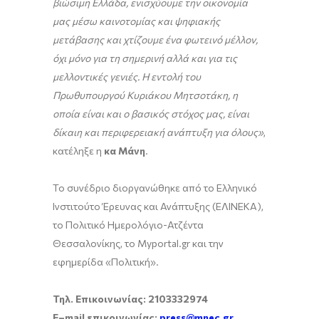
βιώσιμη Ελλάδα, ενισχύουμε την οικονομία
μας μέσω καινοτομίας και ψηφιακής
μετάβασης και χτίζουμε ένα φωτεινό μέλλον,
όχι μόνο για τη σημερινή αλλά και για τις
μελλοντικές γενιές. Η εντολή του
Πρωθυπουργού Κυριάκου Μητσοτάκη, η
οποία είναι και ο βασικός στόχος μας, είναι
δίκαιη και περιφερειακή ανάπτυξη για όλους»
,
κατέληξε η
κα Μάνη
.
Το συνέδριο διοργανώθηκε από το Ελληνικό
Ινστιτούτο Έρευνας και Ανάπτυξης (ΕΛΙΝΕΚΑ),
το Πολιτικό Ημερολόγιο-Ατζέντα
Θεσσαλονίκης, το Myportal.gr και την
εφημερίδα «Πολιτική».
Τηλ. Επικοινωνίας: 2103332974
E
–
mail
επικοινωνίας:
press@mnec.gr