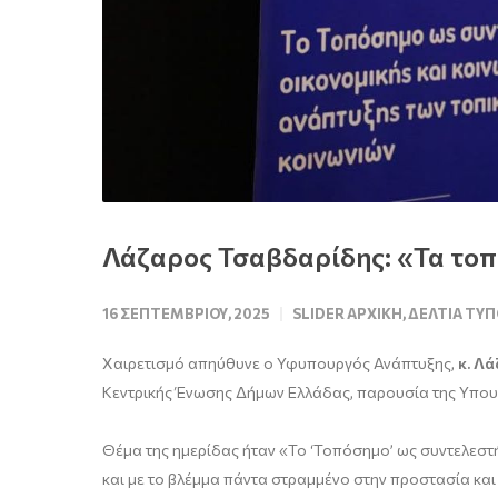
Λάζαρος Τσαβδαρίδης: «Τα το
16 ΣΕΠΤΕΜΒΡΊΟΥ, 2025
SLIDER ΑΡΧΙΚΉ
,
ΔΕΛΤΊΑ ΤΎΠ
Χαιρετισμό απηύθυνε ο Υφυπουργός Ανάπτυξης,
κ. Λ
Κεντρικής Ένωσης Δήμων Ελλάδας, παρουσία της Υπου
Θέμα της ημερίδας ήταν «Το ‘Τοπόσημο’ ως συντελεστ
και με το βλέμμα πάντα στραμμένο στην προστασία και