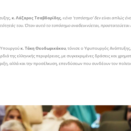
τυξης,
κ. Λάζαρος Τσαβδαρίδης
, «
ένα
‘
τοπόσημο
’
δεν είναι απλώς ένα
υτότητάς του. Όταν αυτό το τοπόσημο αναδεικνύεται, προστατεύεται 
υ Υπουργού
κ
.
Τάκη Θεοδωρικάκου
, τόνισε ο Υφυπουργός Ανάπτυξης
διά της ελληνικής περιφέρειας, με συγκεκριμένες δράσεις και χρημα
ριξη, αλλά και την προσέλκυση, επενδύσεων που συνδέουν τον πολιτι