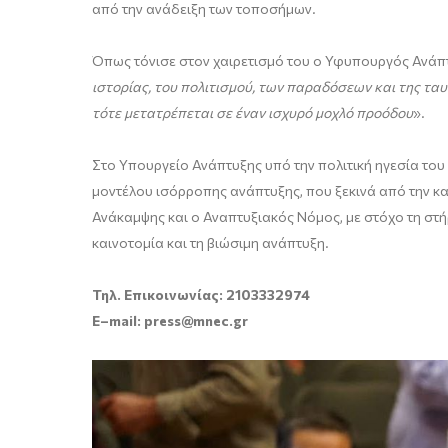
από την ανάδειξη των τοποσήμων.
Όπως τόνισε στον χαιρετισμό του ο Υφυπουργός Ανάπ
ιστορίας, του πολιτισμού, των παραδόσεων και της τα
τότε μετατρέπεται σε έναν ισχυρό μοχλό προόδου
».
Στο Υπουργείο Ανάπτυξης υπό την πολιτική ηγεσία το
μοντέλου ισόρροπης ανάπτυξης, που ξεκινά από την καρ
Ανάκαμψης και ο Αναπτυξιακός Νόμος, με στόχο τη στή
καινοτομία και τη βιώσιμη ανάπτυξη.
Τηλ. Επικοινωνίας: 2103332974
E
–
mail
:
press
@
mnec
.
gr