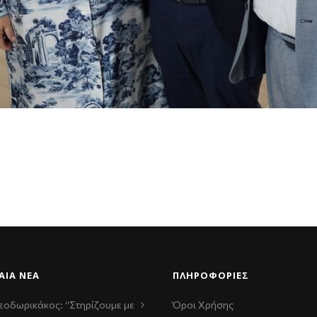
ΑΊΑ ΝΈΑ
ΠΛΗΡΟΦΟΡΙΕΣ
εοδωρικάκος: “Στηρίζουμε με
Όροι Χρήσης