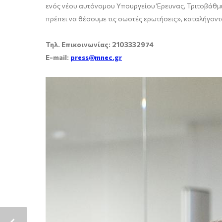
ενός νέου αυτόνομου Υπουργείου Έρευνας, Τριτοβάθμια
πρέπει να θέσουμε τις σωστές ερωτήσεις», καταλήγοντα
Τηλ. Επικοινωνίας: 2103332974
E-mail:
press@mnec.gr