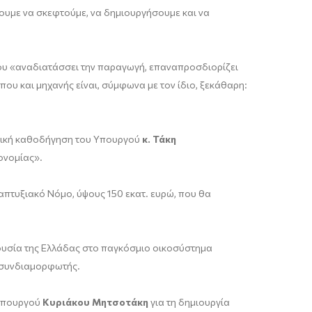
ξουμε να σκεφτούμε, να δημιουργήσουμε και να
που «αναδιατάσσει την παραγωγή, επαναπροσδιορίζει
που και μηχανής είναι, σύμφωνα με τον ίδιο, ξεκάθαρη:
λιτική καθοδήγηση του Υπουργού
κ. Τάκη
κονομίας».
απτυξιακό Νόμο, ύψους 150 εκατ. ευρώ, που θα
ρουσία της Ελλάδας στο παγκόσμιο οικοσύστημα
ι συνδιαμορφωτής.
θυπουργού
Κυριάκου Μητσοτάκη
για τη δημιουργία