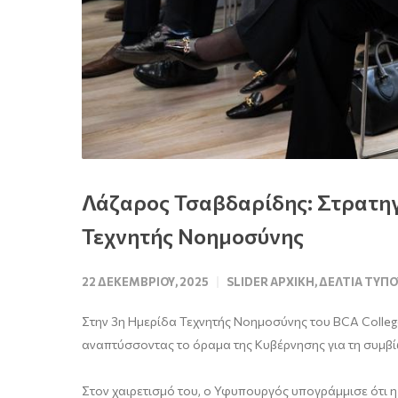
Λάζαρος Τσαβδαρίδης: Στρατηγ
Τεχνητής Νοημοσύνης
22 ΔΕΚΕΜΒΡΊΟΥ, 2025
SLIDER ΑΡΧΙΚΉ
,
ΔΕΛΤΊΑ ΤΎΠΟ
Στην 3η Ημερίδα Τεχνητής Νοημοσύνης του BCA College 
αναπτύσσοντας το όραμα της Κυβέρνησης για τη συμβί
Στον χαιρετισμό του, ο Υφυπουργός υπογράμμισε ότι η