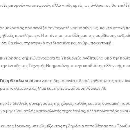
ηχανές μπορούν να σκεφτούν, αλλά «πώς εμείς, ως άνθρωποι, θα επιλέ
Δημοκρατίας προσεγγίζει την τεχνητή νοημοσύνη ως μια νέα εποχή 
έες ηθικές προκλήσεις». Η απάντηση στο δίλημμα της συμβίωσης ανθρώ
ότι θα είναι στρατηγικά σχεδιασμένη και ανθρωποκεντρική.
επιχείρησης, σημειώνοντας ότι το Υπουργείο Ανάπτυξης, υπό την πο
α την ένταξη της Τεχνητής Νοημοσύνης «στην καρδιά της ελληνικής οι
 Τάκη Θεοδωρικάκου
για τη δημιουργία ειδικού καθεστώτος στον Αν
ρά αποκλειστικά τις ΜμΕ και την ενσωμάτωση λύσεων AI.
γικές διεθνείς συνεργασίες της χώρας, καθώς και στη δυναμική πα
α να μην είναι απλός καταναλωτής τεχνολογίας, αλλά πρωτοπόρος κα
ς και της έρευνας, υπενθυμίζοντας τη δημόσια τοποθέτηση του Πρω