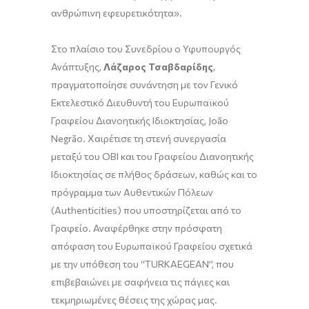
ανθρώπινη εφευρετικότητα».
Στο πλαίσιο του Συνεδρίου ο Υφυπουργός
Ανάπτυξης,
Λάζαρος Τσαβδαρίδης
,
πραγματοποίησε συνάντηση με τον Γενικό
Εκτελεστικό Διευθυντή του Ευρωπαϊκού
Γραφείου Διανοητικής Ιδιοκτησίας, João
Negrão. Χαιρέτισε τη στενή συνεργασία
μεταξύ του ΟΒΙ και του Γραφείου Διανοητικής
Ιδιοκτησίας σε πλήθος δράσεων, καθώς και το
πρόγραμμα των Αυθεντικών Πόλεων
(Authenticities) που υποστηρίζεται από το
Γραφείο. Αναφέρθηκε στην πρόσφατη
απόφαση του Ευρωπαϊκού Γραφείου σχετικά
με την υπόθεση του “TURKAEGEAN”, που
επιβεβαιώνει με σαφήνεια τις πάγιες και
τεκμηριωμένες θέσεις της χώρας μας.