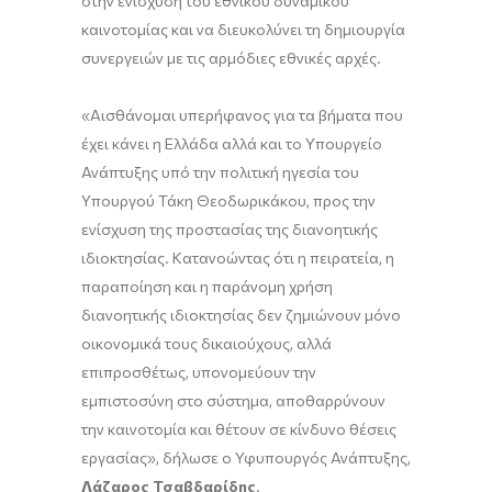
στην ενίσχυση του εθνικού δυναμικού
καινοτομίας και να διευκολύνει τη δημιουργία
συνεργειών με τις αρμόδιες εθνικές αρχές.
«Aισθάνομαι υπερήφανος για τα βήματα που
έχει κάνει η Ελλάδα αλλά και το Υπουργείο
Ανάπτυξης υπό την πολιτική ηγεσία του
Υπουργού Τάκη Θεοδωρικάκου, προς την
ενίσχυση της προστασίας της διανοητικής
ιδιοκτησίας. Κατανοώντας ότι η πειρατεία, η
παραποίηση και η παράνομη χρήση
διανοητικής ιδιοκτησίας δεν ζημιώνουν μόνο
οικονομικά τους δικαιούχους, αλλά
επιπροσθέτως, υπονομεύουν την
εμπιστοσύνη στο σύστημα, αποθαρρύνουν
την καινοτομία και θέτουν σε κίνδυνο θέσεις
εργασίας», δήλωσε ο Υφυπουργός Ανάπτυξης,
Λάζαρος Τσαβδαρίδης
.