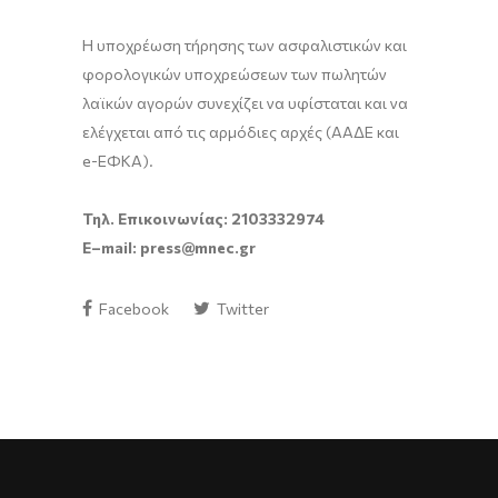
Η υποχρέωση τήρησης των ασφαλιστικών και
φορολογικών υποχρεώσεων των πωλητών
λαϊκών αγορών συνεχίζει να υφίσταται και να
ελέγχεται από τις αρμόδιες αρχές (ΑΑΔΕ και
e-ΕΦΚΑ).
Τηλ. Επικοινωνίας: 2103332974
E
–
mail
:
press
@
mnec
.
gr
Facebook
Twitter