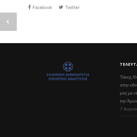
Facebook
Twitter
ΤΕΛΕΥΤ
Τάκης Θ
στην εθν
μας με 
την Άμυ
7 Αυγού