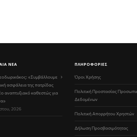
ΑΊΑ ΝΈΑ
ΠΛΗΡΟΦΟΡΙΕΣ
εοδωρικάκος: «Συμβάλλουμε
Όροι Χρήσης
ική ασφάλεια της πατρίδας
Πολιτική Προστασίας Προσωπι
νέο αναπτυξιακό καθεστώς για
Δεδομένων
να»
στου, 2026
Πολιτική Απορρήτου Χρηστών
Δήλωση Προσβασιμότητας