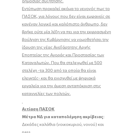
δημόσιας συζήτησης.
Εντύπωση προκαλεί ακόμα το γεγονός πως το
ΠΑΣΟΚ, για λόγους που δεν είναι εμφανείς σε
κανέναν λογικό και καλόπιστο άνθρωπο, δεν
βρήκε ούτε μία λέξη να πει για την εκφρασμένη
βούληση της Κυβέρνησης να νομοθετήσει την
ίδρυση της νέας Ανεξάρτητης Αρχής
Εποπτείας της Αγοράς και Προστασίας των
Καταναλωτών. Που θα στελεχωθεί με 500
στελέχη -τα 300 από τα οποία θα είναι
ελεγκτές- και θα ενισχυθεί με ψηφιακά
εργαλεία για την άμεση ανταπόκριση στις
καταγγελίες των πολιτών.
Αιτίαση ΠΑΣΟΚ
Μέτρα ΝΔ για καταπολέμηση ακρίβειας
:
Δεκάδες καλάθια (νοικοκυριού, νονού) και
pass