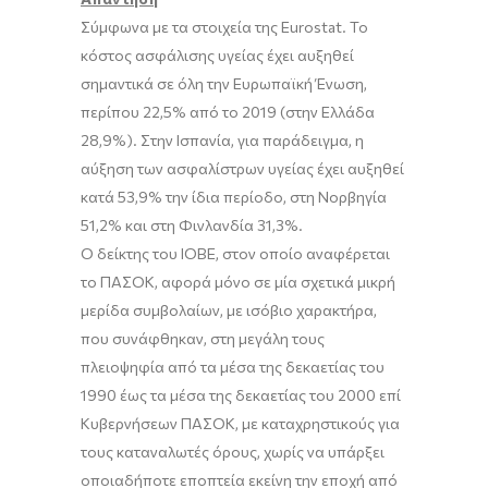
Σύμφωνα με τα στοιχεία της Eurostat. Το
κόστος ασφάλισης υγείας έχει αυξηθεί
σημαντικά σε όλη την Ευρωπαϊκή Ένωση,
περίπου 22,5% από το 2019 (στην Ελλάδα
28,9%). Στην Ισπανία, για παράδειγμα, η
αύξηση των ασφαλίστρων υγείας έχει αυξηθεί
κατά 53,9% την ίδια περίοδο, στη Νορβηγία
51,2% και στη Φινλανδία 31,3%.
Ο δείκτης του ΙΟΒΕ, στον οποίο αναφέρεται
το ΠΑΣΟΚ, αφορά μόνο σε μία σχετικά μικρή
μερίδα συμβολαίων, με ισόβιο χαρακτήρα,
που συνάφθηκαν, στη μεγάλη τους
πλειοψηφία από τα μέσα της δεκαετίας του
1990 έως τα μέσα της δεκαετίας του 2000 επί
Κυβερνήσεων ΠΑΣΟΚ, με καταχρηστικούς για
τους καταναλωτές όρους, χωρίς να υπάρξει
οποιαδήποτε εποπτεία εκείνη την εποχή από