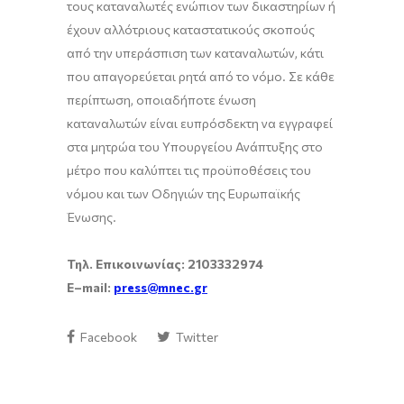
τους καταναλωτές ενώπιον των δικαστηρίων ή
έχουν αλλότριους καταστατικούς σκοπούς
από την υπεράσπιση των καταναλωτών, κάτι
που απαγορεύεται ρητά από το νόμο. Σε κάθε
περίπτωση, οποιαδήποτε ένωση
καταναλωτών είναι ευπρόσδεκτη να εγγραφεί
στα μητρώα του Υπουργείου Ανάπτυξης στο
μέτρο που καλύπτει τις προϋποθέσεις του
νόμου και των Οδηγιών της Ευρωπαϊκής
Ένωσης.
Τηλ. Επικοινωνίας: 2103332974
E
–
mail
:
press
@
mnec
.
gr
Facebook
Twitter