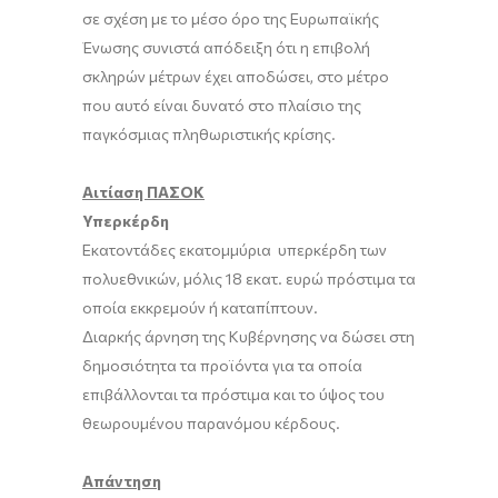
σε σχέση με το μέσο όρο της Ευρωπαϊκής
Ένωσης συνιστά απόδειξη ότι η επιβολή
σκληρών μέτρων έχει αποδώσει, στο μέτρο
που αυτό είναι δυνατό στο πλαίσιο της
παγκόσμιας πληθωριστικής κρίσης.
Αιτίαση ΠΑΣΟΚ
Υπερκέρδη
Εκατοντάδες εκατομμύρια υπερκέρδη των
πολυεθνικών, µόλις 18 εκατ. ευρώ πρόστιµα τα
οποία εκκρεµούν ή καταπίπτουν.
Διαρκής άρνηση της Κυβέρνησης να δώσει στη
δηµοσιότητα τα προϊόντα για τα οποία
επιβάλλονται τα πρόστιµα και το ύψος του
θεωρουµένου παρανόµου κέρδους.
Απάντηση