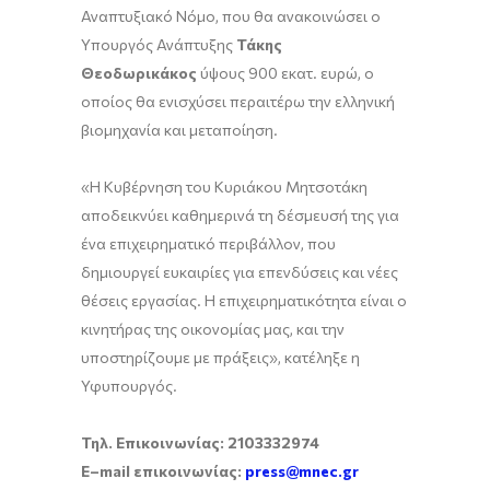
Αναπτυξιακό Νόμο, που θα ανακοινώσει ο
Υπουργός Ανάπτυξης
Τάκης
Θεοδωρικάκος
ύψους 900 εκατ. ευρώ, ο
οποίος θα ενισχύσει περαιτέρω την ελληνική
βιομηχανία και μεταποίηση.
«Η Κυβέρνηση του Κυριάκου Μητσοτάκη
αποδεικνύει καθημερινά τη δέσμευσή της για
ένα επιχειρηματικό περιβάλλον, που
δημιουργεί ευκαιρίες για επενδύσεις και νέες
θέσεις εργασίας. Η επιχειρηματικότητα είναι ο
κινητήρας της οικονομίας μας, και την
υποστηρίζουμε με πράξεις», κατέληξε η
Υφυπουργός.
Τηλ. Επικοινωνίας: 2103332974
E
–
mail
επικοινωνίας:
press
@
mnec
.
gr