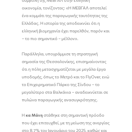
συμβολή της ΜΕΒΓΑΛ στην ελληνική
οικονομία, τονίζοντας: «Η ΜΕΒΓΑΛ αποτελεί
ένα κομμάτι της παραγωγικής ταυτότητας της
Ελλάδας. Η ιστορία της αποδεικνύει ότι η
ελληνική βιομηχανία έχει παρελθόν, παρόν και
– το πιο σημαντικό – μέλλον».
Παράλληλα, υπογράμμισε τη στρατηγική
σημασία της Θεσσαλονίκης, επισημαίνοντας
ότι η πόλη μετασχηματίζεται με μεγάλα έργα
υποδομής, όπως το Μετρό και το FlyOver, ενώ
το Επιχειρηματικό Πάρκο της Σίνδου – το
μεγαλύτερο στα Βαλκάνια – αναδεικνύεται σε
πυλώνα παραγωγικής ανασυγκρότησης.
Η
κα Μάνη
στάθηκε στη σημαντική πρόοδο
που έχει επιτευχθεί, με τη μείωση της ανεργίας
στο 8,7% τον Ιανουάριο του 2025, καθώς και