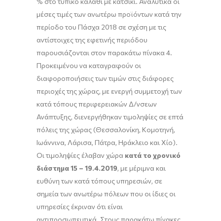
% στο τυπικό καλάθι με κατσίκι. Αναλυτικά οι
μέσες τιμές των ανωτέρω προϊόντων κατά την
περίοδο του Πάσχα 2018 σε σχέση με τις
αντίστοιχες της εφετινής περιόδου
παρουσιάζονται στον παρακάτω πίνακα 4.
Προκειμένου να καταγραφούν οι
διαφοροποιήσεις των τιμών στις διάφορες
περιοχές της χώρας, με ενεργή συμμετοχή των
κατά τόπους περιφερειακών Δ/νσεων
Ανάπτυξης, διενεργήθηκαν τιμοληψίες σε επτά
πόλεις της χώρας (Θεσσαλονίκη, Κομοτηνή,
Ιωάννινα, Λάρισα, Πάτρα, Ηράκλειο και Χίο).
Οι τιμοληψίες έλαβαν χώρα
κατά το χρονικό
διάστημα 15 – 19.4.2019
, με μέριμνα και
ευθύνη των κατά τόπους υπηρεσιών, σε
σημεία των ανωτέρω πόλεων που οι ίδιες οι
υπηρεσίες έκριναν ότι είναι
αντιπροσωπευτικά. Στους παρακάτω πίνακες