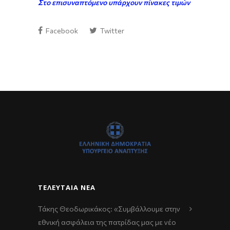
Στο επισυναπτόμενο υπάρχουν πίνακες τιμών
Facebook
Twitter
ΤΕΛΕΥΤΑΊΑ ΝΈΑ
Τάκης Θεοδωρικάκος: «Συμβάλλουμε στην
εθνική ασφάλεια της πατρίδας μας με νέο