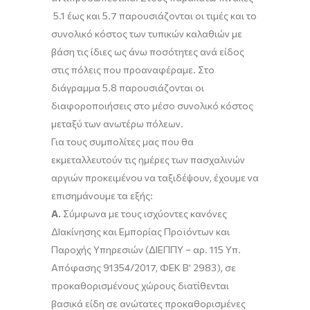
5.1 έως και 5.7 παρουσιάζονται οι τιμές και το
συνολικό κόστος των τυπικών καλαθιών με
βάση τις ίδιες ως άνω ποσότητες ανά είδος
στις πόλεις που προαναφέραμε. Στο
διάγραμμα 5.8 παρουσιάζονται οι
διαφοροποιήσεις στο μέσο συνολικό κόστος
μεταξύ των ανωτέρω πόλεων.
Για τους συμπολίτες μας που θα
εκμεταλλευτούν τις ημέρες των πασχαλινών
αργιών προκειμένου να ταξιδέψουν, έχουμε να
επισημάνουμε τα εξής:
Α.
Σύμφωνα με τους ισχύοντες κανόνες
ΔΙακίνησης και Εμπορίας Προϊόντων και
Παροχής Υπηρεσιών (ΔΙΕΠΠΥ – αρ. 115 Υπ.
Απόφασης 91354/2017, ΦΕΚ Β’ 2983), σε
προκαθορισμένους χώρους διατίθενται
βασικά είδη σε ανώτατες προκαθορισμένες