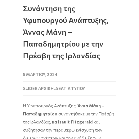
Συνάντηση της
Υφυπουργού Ανάπτυξης,
Άννας Μάνη –
Παπαδημητρίου με την
Πρέσβη της Ιρλανδίας
5 ΜΑΡΤΊΟΥ, 2024
SLIDER ΑΡΧΙΚΉ
,
ΔΕΛΤΊΑ ΤΎΠΟΥ
Η Υφυπουργός Ανάπτυξης,
Άννα Μάνη –
Παπαδημητρίου
συναντήθηκε με την Πρέσβη
της Ιρλανδίας,
κα
Iseult
Fitzgerald
και
συζήτησαν την περαιτέρω ενίσχυση των
διμερών σχέσεων και την ανάδειξη των