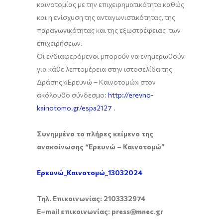
καινοτομίας με την επιχειρηματικότητα καθώς
και η ενίσχυση της ανταγωνιστικότητας, της
παραγωγικότητας και της εξωστρέφειας των
επιχειρήσεων.
Οι ενδιαφερόμενοι μπορούν να ενημερωθούν
για κάθε λεπτομέρεια στην ιστοσελίδα της
Δράσης «Ερευνώ – Καινοτομώ» στον
ακόλουθο σύνδεσμο:
http://erevno-
kainotomo.gr/espa2127
.
Συνημμένο το πλήρες κείμενο της
ανακοίνωσης “Ερευνώ – Καινοτομώ”
Ερευνώ_Καινοτομώ_13032024
Τηλ. Επικοινωνίας: 2103332974
E
–
mail
επικοινωνίας:
press
@
mnec
.
gr