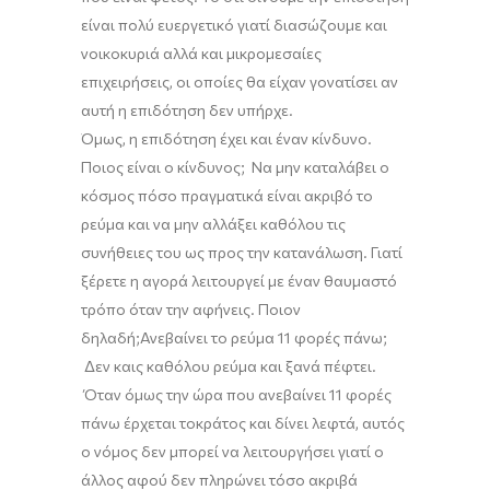
είναι πολύ ευεργετικό γιατί διασώζουμε και
νοικοκυριά αλλά και μικρομεσαίες
επιχειρήσεις
,
οι οποίες θα είχαν γονατίσει αν
αυτή η επιδότηση δεν υπήρχε.
Όμως,
η επιδότηση έχει και έναν κίνδυνο.
Ποιος είναι ο κίνδυνος; Να μην καταλάβει ο
κόσμος πόσο πραγματικά είναι ακριβό το
ρεύμα και να μην αλλάξει καθόλου τις
συνήθειες
του ως προς την κατανάλωση. Γιατί
ξέρετε η αγορά λειτουργεί με έναν θαυμαστό
τρόπο όταν την αφήνεις. Ποιον
δηλαδή;
Ανεβαίνει το ρεύμα 11 φορές πάνω;
Δεν καις καθόλου ρεύμα και ξανά πέφτει.
Όταν όμως την ώρα που ανεβαίνει 11 φορές
πάνω έρχεται
το
κράτος και δίνει λεφτά
,
αυτός
ο νόμος δεν μπορεί να λειτουργήσει γιατί ο
άλλος αφού δεν πληρώνει τόσο ακριβά