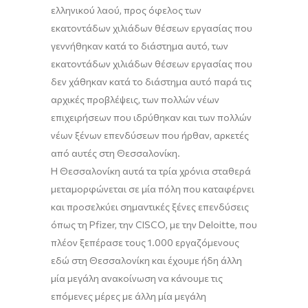
ελληνικού λαού, προς όφελος των
εκατοντάδων χιλιάδων θέσεων εργασίας που
γεννήθηκαν
κατά
το διάστημα αυτ
ό,
των
εκατοντάδων χιλιάδων θέσεων εργασίας
που
δεν χάθηκαν
κατά
το διάστημα αυτό
παρά τις
αρχικές προβλέψεις
,
των πολλών νέων
επιχειρήσεων που ιδρύθηκαν και των πολλών
νέων ξένων επενδύσεων που ήρθαν, αρκετές
από αυτές στη Θεσσαλονίκη.
Η
Θεσσαλονίκη αυτά τα τρία χρόνια σταθερά
μεταμορφώνεται σε μία πόλη που καταφέρνει
και προσελκύει σημαντικές ξένες επενδύσεις
όπως
τη Pfizer, την CISCO, με την
Deloitte
, που
πλέον ξεπέρασε τους 1.000 εργαζόμενους
εδώ στη Θεσσαλονίκη και έχουμε ήδη άλλη
μία μεγάλη ανακοίνωση να κάνουμε τις
επόμενες μέρες με άλλη μία μεγάλη