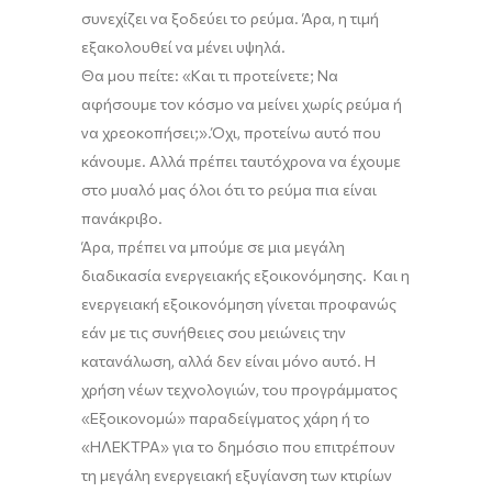
συνεχίζει να ξοδεύει το ρεύμα. Άρα
,
η τιμή
εξακολουθεί να μένει υψηλά.
Θα μου πείτε
: «Και
τι
προτείν
ε
τε; Να
αφή
σ
ουμε τον κόσμο να μείνει χωρίς ρεύμα ή
να χρεοκοπήσ
ει
;
».
Όχι, προτείνω αυτό που
κάνουμε
.
Αλλά πρέπει ταυτόχρονα να έχουμε
στο μυαλό μας όλοι ότι το ρεύμα πια είναι
πανάκριβο.
Άρα
,
πρέπει να
μπούμε
σε μια
μεγάλη
διαδικασία ενεργειακής εξοικονόμησης. Και η
ενεργειακή εξοικονόμηση γίνεται προφανώς
εάν με τις
συνήθειες
σου μειώνεις την
κατανάλωση
, α
λλά δεν είναι μόνο αυτό
.
Η
χρήση νέων τεχνολογιών, του προγράμματος
«
Εξοικονομώ
»
παραδείγματος χάρη ή το
«
ΗΛΕΚΤΡΑ
»
για το δημόσιο που επιτρέπουν
τη μεγάλη ενεργειακή εξυγίανση
των κτιρίων