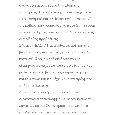
ανάκαμψη μετά τη μεγάλη πτώση της
πανδημίας. Ήταν
το στοίχημα που είχε θέσει
το οικονομικό επιτελείο και εγώ προσωπικά,
της κυβέρνησης Κυριάκου Μητσοτάκη. Έχουμε
πάει κατά 3 χρόνια
περίπου
καλύτερα από τις
αισιόδοξες προβλέψεις.
Σήμερα η ΕΛΣΤΑΤ ανακοίνωσε αύξηση της
βιομηχανικής παραγωγής για το μήνα Ιούλιο
κατά 7%. Άρα
,
η καλή επίδοση του 1ου
εξαμήνου συνεχίζεται και το 2ο εξάμηνο και
μάλιστα υπό το βάρος της ενεργειακής κρίσης
και του πολέμου που έχει κάνει τα πράγματα
πολύ πιο δύσκολα.
Άρα, η οικονομική μας πολιτική
–
σε
συνεργασία επαναλαμβάνω με τον κλάδο των
λογιστών και το Οικονομικό Επιμελητήριο
–
αποδίδει και αποδίδει προς όφελος του