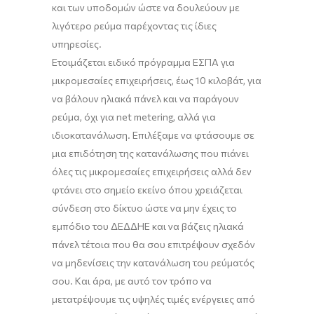
και των υποδομών ώστε να δουλεύουν με
λιγότερο ρεύμα παρέχοντας τις ίδιες
υπηρεσίες.
Ε
τοιμάζεται ειδικό πρόγραμμα ΕΣΠΑ για
μικρομεσαίες επιχειρήσεις, έως 10 κιλοβάτ, για
να βάλουν ηλιακά
πά
νελ
και να παράγουν
ρεύμα
,
όχι
για
net
metering
, αλλά για
ιδιοκατανάλωση. Επιλέξαμε να φτάσουμε σε
μια επιδότηση της κατανάλωσης που πιάνει
όλες τις μικρομεσαίες επιχειρήσεις αλλά δεν
φτάνει στο σημείο εκείνο όπου χρειάζεται
σύνδεση στο δίκτυο ώστε να μην έχεις το
εμπόδιο του ΔΕΔΔΗΕ
και
να βά
ζ
εις ηλιακά
πάν
ελ
τέτοια που θα σου επιτρέψουν σχεδόν
να μηδενίσεις την κατανάλωση του ρεύματός
σου
.
Και άρα
,
με αυτό τον τρόπο να
μετατρέψουμε τις υψηλές τιμές ενέργειες από