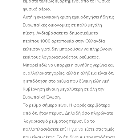
είμαστε τελείως εξαρτημένοι από το Ρωσικό
φυσικό αέριο.
Αυτή η ενεργειακή κρίση έχει οδηγήσει ήδη τις
Ευρωπαϊκές οικονομίες σε πολύ μεγάλη
πίεση.
Αν
διαβάσατε
τα δημοσιεύματα
περίπου
1000 αρτοποιεία στην Ολλανδία
έκλεισαν γιατί δεν μπορούσαν να πληρώνουν
εκεί τους λογαριασμούς του ρεύματος.
Μ
πορεί εδώ να υπάρχει η συνήθης γκρίνια και
οι αλληλοκατηγορίες
,
αλλά η αλήθεια είναι ότι
η επιδότηση στο ρεύμα που δίνει η ελληνική
Κυβέρνηση είναι η μεγαλύτερη σε όλη την
Ευρωπαϊκή Ένωση.
Το ρεύμα σήμερα είναι 11 φορές ακριβότερο
από ότι ήταν πέρυσι. Δηλαδή όσο πληρώνατε
λογαριασμό ρεύματος πέρυσι θα το
πολλαπλασιάσετε επί 11 για να είστε στις τιμές
που είναι φέτος. Το ότι
δίνουμε
την επιδότηση