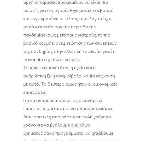
αρχή αποφάσεις
προκειμένου να είναι
πιο
σωστ
ές
για την αγορά.
Έχω
μεγάλο σεβασμό
και ευγνωμοσύνη σε όλους τους λογιστές
,
οι
οποίοι απετέλεσαν την περίοδο της
πανδημίας ίσως μετά τους γιατρούς, το πιο
βασικό κομμάτι αντιμετώπισης των συνεπειών
της πανδημίας στην ελληνική κοινωνία, γιατί η
πανδημία είχε δύο πλευρές.
Το πρώτο φυσικά ήταν η υγεία και η
ανθρώπινη ζωή αναμφίβολα, καμία σύγκριση
με αυτό. Το δεύτερο όμως
ήταν
οι οικονομικές
επιπτώσεις.
Για να αντιμετωπίσουμε τις οικονομικές
επιπτώσεις χρειάστηκε να πάρουμε δεκάδες
διαφορετικές αποφάσεις σε πολύ γρήγορο
χρόνο για να βγάλουμε
ουκ ολίγα
χρηματοδοτικά
προγράμματα, να φτιάξουμε