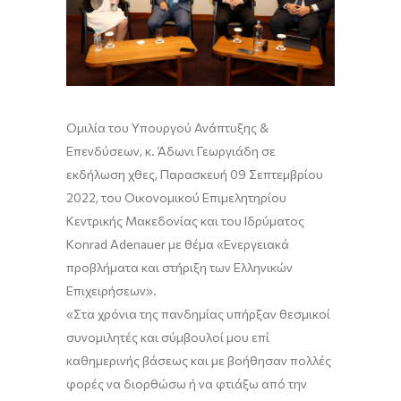
Ομιλία
του
Υπουργού
Ανάπτυξης
&
Επενδύσεων
,
κ
.
Άδωνι
Γεωργιάδη
σε
εκδήλωση
χθες, Παρασκευή 09 Σεπτεμβρίου
2022,
του Οικονομικού Επιμελητηρίου
Κεντρικής Μακεδονίας και του Ιδρύματος
Konrad
Adenauer
με θέμα
«
Ενεργειακά
προβλήματα και στήριξη των Ελληνικών
Επιχειρήσεων
»
.
«
Στα χρόνια της πανδημίας υπήρξαν θεσμικοί
συνομιλητές και σύμβουλοί μου επί
καθημερινής βάσεως και με βοήθησαν πολλές
φορές να διορθώ
σ
ω
ή
να φτιά
ξ
ω από την