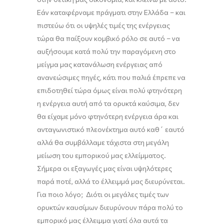
Εάν καταφέρναμε πράγματι στην Ελλάδα
–
και
πιστεύω ότι οι υψηλές τιμές της ενέργειας
τώρα θα παίξουν κομβικό ρόλο σε αυτό
–
να
αυξήσουμε κατά πολύ την παραγόμενη στο
μείγμα μας κατανάλωση ενέργειας από
ανανεώσιμες πηγές, κάτι που παλιά έπρεπε να
επιδοτηθεί τώρα όμως
είναι
πολύ φτηνότερη
η ενέργεια αυτή από τα ορυκτά καύσιμα, δεν
θα
είχαμε
μόνο φτηνότερη ενέργεια άρα και
ανταγωνιστικό πλεονέκτημα αυτό καθ΄ εαυτό
αλλά θα συμβάλλ
α
με τάχιστα στη μεγάλη
μείωση του εμπορικού μας ελλείμματος.
Σήμερα οι εξαγωγές μας είναι υψηλότερες
παρά ποτέ
,
αλλά το έλλειμμά μας διευρύνεται.
Για ποιο λόγο; Διότι οι μεγάλες τιμές των
ορυκτών καυσίμων
διευρύνουν πάρα πολύ το
εμπορικό μας έλλειμμα γιατί όλα αυτά τα