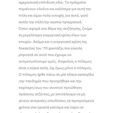
α
μερικανική επένδυση εδώ
. Τ
α πράγματα
πηγαίνουν
ολοένα
και καλύτερα για αυτή την
πόλη και είμαι πολύ ευτυχής για αυτό, γιατί
αυτήν την πόλη την αγαπώ πραγματικά.
Όσον αφορά στο
θέμα της συζήτησης
, ζο
ύμε
τη μεγαλύτερη ενεργειακή κρίση όλων των
εποχών. Ακόμα και η ενεργειακή κρίση της
δεκαετίας του ’70 φαντάζει πια εύκολη
μπροστά σε αυτό που έχουμε να
αντιμετωπίσουμε εμείς.
Α
σφαλώς ο πόλεμος
είναι η κύρια αιτία, όχι
όμως
μόνο ο πόλεμος.
Ο πόλεμος ήρθε πάνω σε μία τέλεια καταιγίδα
,την πανδημία που προηγήθηκε και την
ταχύτερη ίσως του συνετού προώθηση
πράσινης ατζέντας, με αποτέλεσμα να μη
γίν
ουν
αναγκαίες επενδύσεις τα προηγούμενα
χρόνια στα ορυκτά καύσιμα και τώρα να