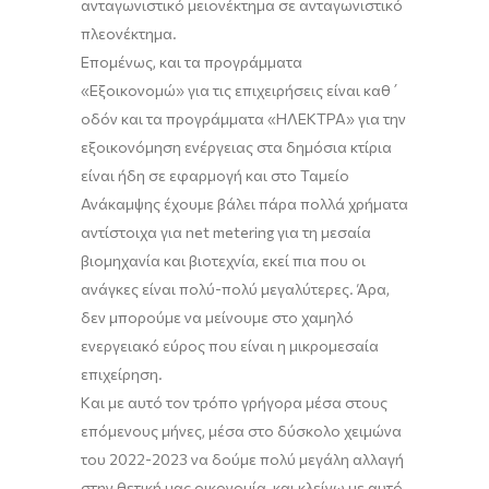
ανταγωνιστικό μειονέκτημα σε ανταγωνιστικό
πλεονέκτημα.
Επομένως,
και τα προγράμματα
«
Εξοικονομώ
»
για τις επιχειρήσεις είναι καθ΄
οδόν και τα προγράμματα
«
ΗΛΕΚΤΡΑ
»
για την
εξοικονόμηση ενέργειας στα δημόσια κτίρια
είναι ήδη σε εφαρμογή και στο Ταμείο
Ανάκαμψης έχουμε βάλει πάρα πολλά χρήματα
αντίστοιχα για
net
metering
για τη μεσαία
βιομηχανία και βιοτεχνία, εκεί πια που οι
ανάγκες είναι πολύ-πολύ μεγαλύτερες. Άρα
,
δεν μπορούμε να μείνουμε στο χαμηλό
ενεργειακό εύρος που είναι η μικρομεσαία
επιχείρηση.
Και με αυτό τον τρόπο γρήγορα μέσα στους
επόμενους μήνες, μέσα στο δύσκολο χειμώνα
του
20
22-
20
23 να δούμε πολύ μεγάλη αλλαγή
στην θετική μας οικονομία
,
και κλείνω με αυτό.