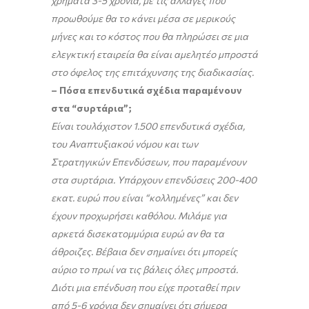
χρήματα 3-5 χρόνια, με τις αλλαγές που
προωθούμε θα το κάνει μέσα σε μερικούς
μήνες και το κόστος που θα πληρώσει σε μια
ελεγκτική εταιρεία θα είναι αμελητέο μπροστά
στο όφελος της επιτάχυνσης της διαδικασίας.
– Πόσα επενδυτικά σχέδια παραμένουν
στα “συρτάρια”;
Είναι τουλάχιστον 1.500 επενδυτικά σχέδια,
του Αναπτυξιακού νόμου και των
Στρατηγικών Επενδύσεων, που παραμένουν
στα συρτάρια. Υπάρχουν επενδύσεις 200-400
εκατ. ευρώ που είναι “κολλημένες” και δεν
έχουν προχωρήσει καθόλου. Μιλάμε για
αρκετά δισεκατομμύρια ευρώ αν θα τα
άθροιζες. Βέβαια δεν σημαίνει ότι μπορείς
αύριο το πρωί να τις βάλεις όλες μπροστά.
Διότι μια επένδυση που είχε προταθεί πριν
από 5-6 χρόνια δεν σημαίνει ότι σήμερα