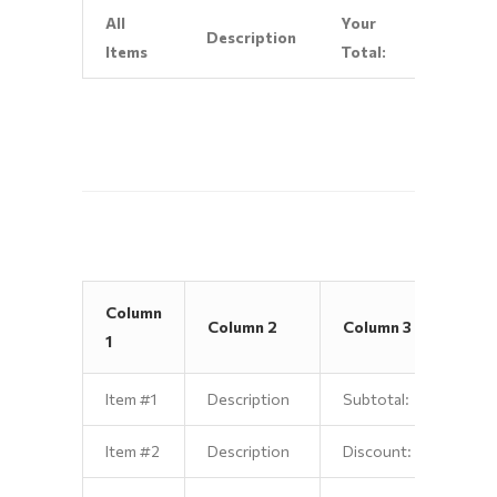
All
Your
Description
$10.
Items
Total:
Column
Colu
Column 2
Column 3
1
4
Item #1
Description
Subtotal:
$1.00
Item #2
Description
Discount:
$2.0