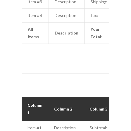
Item #3
Description
Shipping:
$3.0
Item #4
Description
Tax:
$4.0
All
Your
Description
$10.
Items
Total:
Column
Colu
Column 2
Column 3
1
4
Item #1
Description
Subtotal:
$1.00