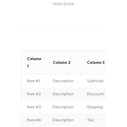
repurpose.
Column
Colu
Column 2
Column 3
1
4
Item #1
Description
Subtotal:
$1.00
Item #2
Description
Discount:
$2.00
Item #3
Description
Shipping:
$3.00
Item #4
Description
Tax:
$4.00